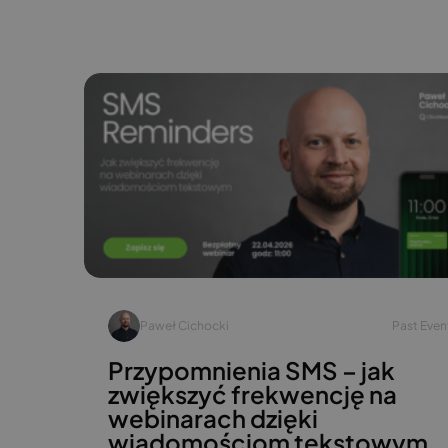
Paweł Cichocki
Past Even
Przypomnienia SMS – jak
zwiększyć frekwencję na
webinarach dzięki
wiadomościom tekstowym