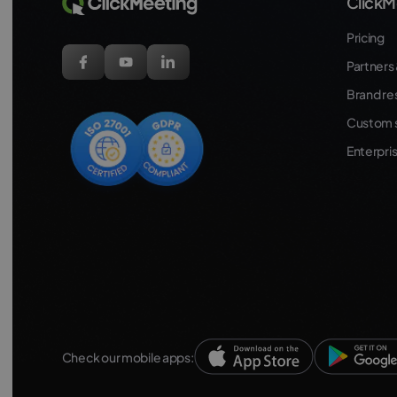
ClickM
Pricing
Partners 
Brand re
Custom s
Enterpri
Check our mobile apps: