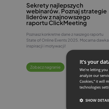
Sekrety najlepszych
webinarów. Poznaj strategie
liderów z najnowszego
raportu ClickMeeting
Poznasz konkretne dane z naszego raportu
State of Online Events 2025. Mocarna dawka
inspiracji i motywacji!
It’s your da
Zobacz nagranie
#pl
#marketin
We’re letting you
analyze our servi
Cookies,” it will
technologies sett
SHOW DETAI