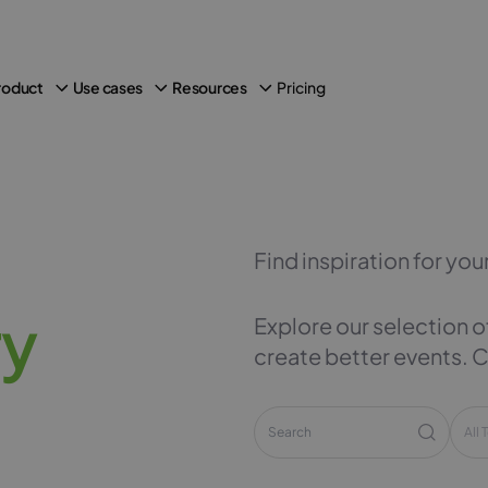
Pricing
roduct
Use cases
Resources
Find inspiration for you
r
y
Explore our selection
create better events. 
All 