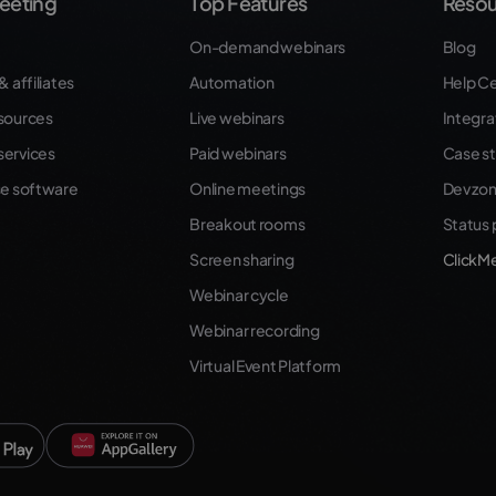
eeting
Top Features
Resou
On-demand webinars
Blog
& affiliates
Automation
Help C
sources
Live webinars
Integra
ervices
Paid webinars
Case st
se software
Online meetings
Dev zo
Breakout rooms
Status
Screen sharing
ClickM
Webinar cycle
Webinar recording
Virtual Event Platform