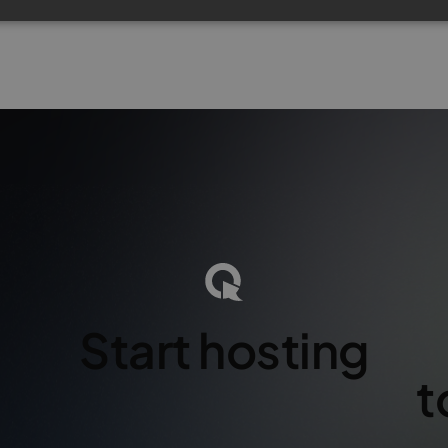
Start hosting
e
s
s
i
o
n
a
l
w
e
b
i
n
a
r
s
t