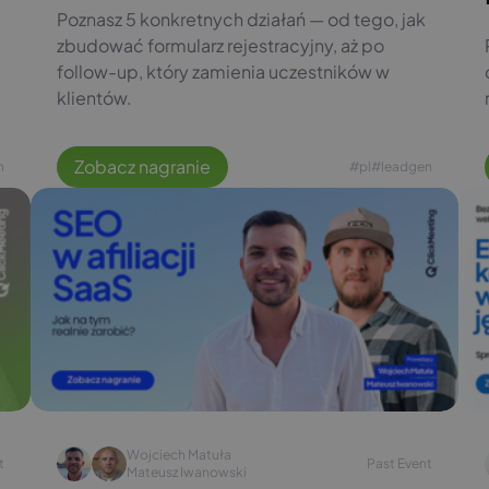
Poznasz 5 konkretnych działań — od tego, jak
zbudować formularz rejestracyjny, aż po
follow-up, który zamienia uczestników w
klientów.
Zobacz nagranie
n
#pl
#leadgen
Wojciech Matuła
t
Past Event
Mateusz Iwanowski