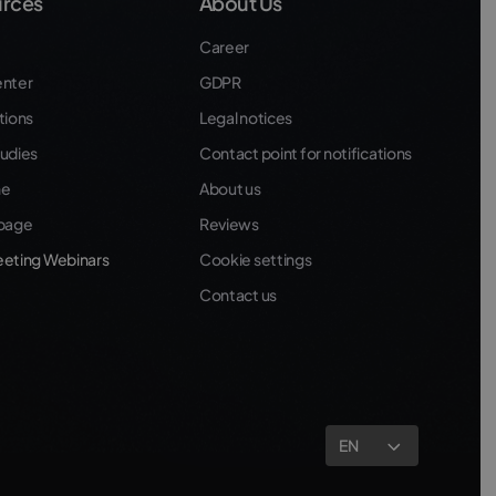
rces
About Us
Career
enter
GDPR
tions
Legal notices
udies
Contact point for notifications
ne
About us
 page
Reviews
eeting Webinars
Cookie settings
Contact us
EN