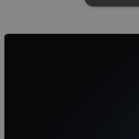
p
r
o
f