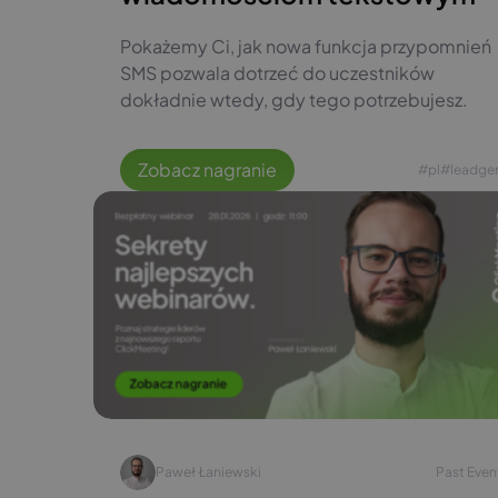
Pokażemy Ci, jak nowa funkcja przypomnień
SMS pozwala dotrzeć do uczestników
dokładnie wtedy, gdy tego potrzebujesz.
Zobacz nagranie
#pl
#leadge
Paweł Łaniewski
Past Even