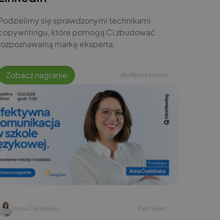
Podzielimy się sprawdzonymi technikami
copywritingu, które pomogą Ci zbudować
rozpoznawalną markę eksperta.
Zobacz nagranie
#pl
#paid events
Anna Ćwiklińska
Past Event