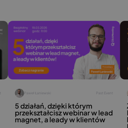
t
Paweł Łaniewski
Past Event
5 działań, dzięki którym
przekształcisz webinar w lead
magnet, a leady w klientów