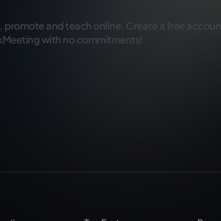
, promote and teach online. Create a free accoun
kMeeting with no commitments!
Try for free