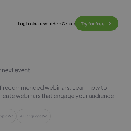
Try for free
Log in
Join an event
Help Center
r next event.
 of recommended webinars. Learn how to
Create webinars that engage your audience!
Topics
All Languages