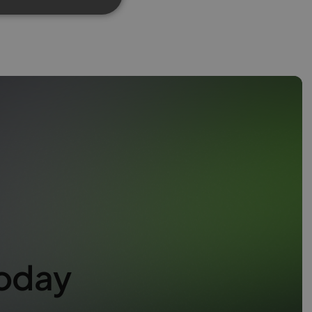
SPANISH
PORTUGUESE
ITALIAN
oday