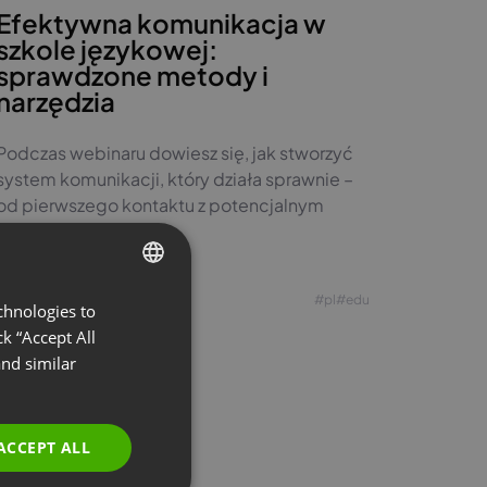
Efektywna komunikacja w
szkole językowej:
sprawdzone metody i
narzędzia
Podczas webinaru dowiesz się, jak stworzyć
system komunikacji, który działa sprawnie –
od pierwszego kontaktu z potencjalnym
kursantem.
Zobacz nagranie
#pl
#edu
chnologies to
ENGLISH
k “Accept All
FRENCH
nd similar
GERMAN
POLISH
ACCEPT ALL
RUSSIAN