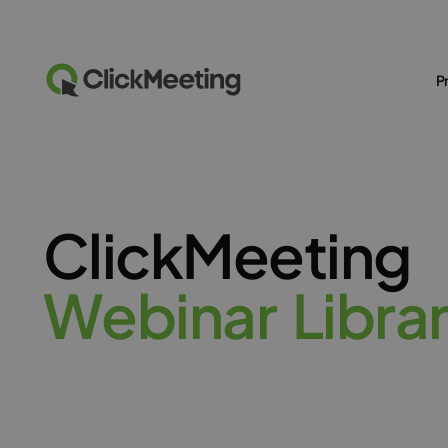
P
ClickMeeting
W
e
b
i
n
a
r
L
i
b
r
a