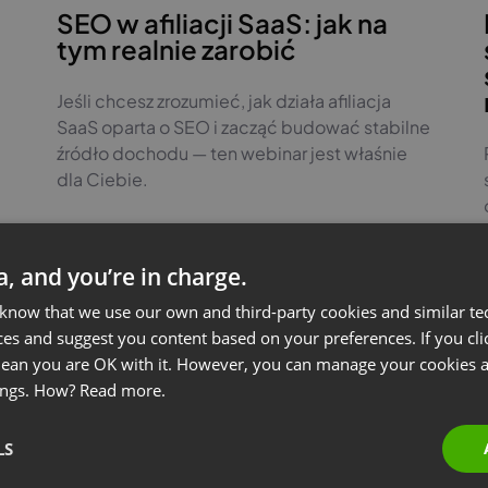
SEO w afiliacji SaaS: jak na
tym realnie zarobić
Jeśli chcesz zrozumieć, jak działa afiliacja
SaaS oparta o SEO i zacząć budować stabilne
źródło dochodu — ten webinar jest właśnie
dla Ciebie.
ta, and you’re in charge.
Zobacz nagranie
g
#pl
#paid events
 know that we use our own and third-party cookies and similar te
ces and suggest you content based on your preferences. If you clic
 mean you are OK with it. However, you can manage your cookies a
ings. How?
Read more.
LS
1
2
…
10
11