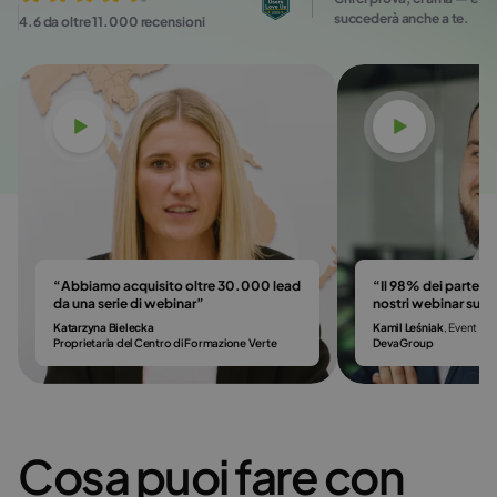
succederà anche a te.
4.6 da oltre 11.000 recensioni
Guarda il video
Guarda il
“Abbiamo acquisito oltre 30.000 lead
“Il 98% dei partecip
da una serie di webinar”
nostri webinar su 
Katarzyna Bielecka
Kamil Leśniak
, Event & 
Proprietaria del Centro di Formazione Verte
DevaGroup
Cosa puoi fare con