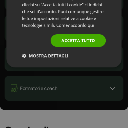
clicchi su “Accetta tutti i cookie” ci indichi
RUSSIAN
che sei d’accordo. Puoi comunque gestire
SPANISH
le tue impostazioni relative a cookie e
tecnologie simili. Come? Scoprilo
qui
PORTUGUESE
Manager e consulenti
ITALIAN
ACCETTA TUTTO
MOSTRA DETTAGLI
Content creator
Genera contatti,
costruisci relazioni,
Formatori e coach
presenta e vendi
Ottenga supporto e
promuova idee
Scopri il potenziale del webinar marketing e
unisciti agli esperti che integrano i webinar