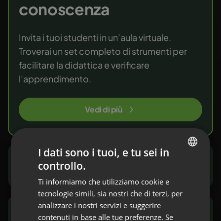
conoscenza
Invita i tuoi studenti in un’aula virtuale.
Troverai un set completo di strumenti per
facilitare la didattica e verificare
l’apprendimento.
Vedi di più
I dati sono i tuoi, e tu sei in
controllo.
Marketer e team commerciali
ENGLISH
Ti informiamo che utilizziamo cookie e
FRENCH
tecnologie simili, sia nostri che di terzi, per
GERMAN
analizzare i nostri servizi e suggerire
ONG e settore pubblico
contenuti in base alle tue preferenze. Se
POLISH