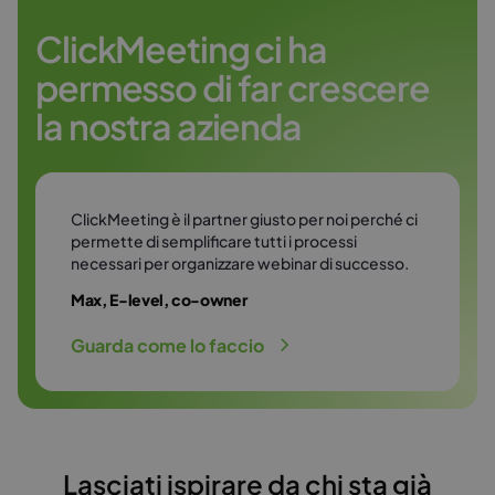
Vedi di più
un ambiente protetto e professionale.
ClickMeeting ci ha
permesso di far crescere
Vedi di più
la nostra azienda
ClickMeeting è il partner giusto per noi perché ci
permette di semplificare tutti i processi
necessari per organizzare webinar di successo.
Max, E-level, co-owner
Guarda come lo faccio
Lasciati ispirare da chi sta già