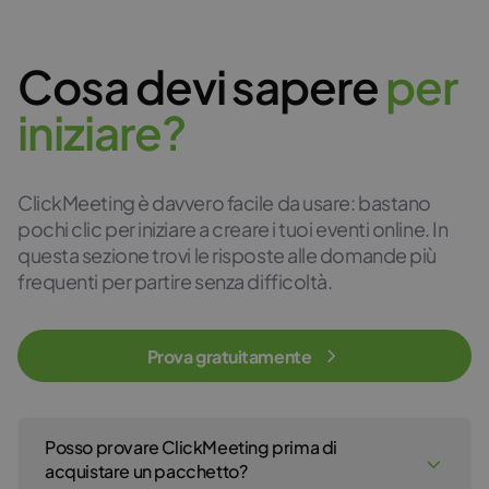
Cosa devi sapere
p
e
r
i
n
i
z
i
a
r
e
?
ClickMeeting è davvero facile da usare: bastano
pochi clic per iniziare a creare i tuoi eventi online. In
questa sezione trovi le risposte alle domande più
frequenti per partire senza difficoltà.
Prova gratuitamente
Posso provare ClickMeeting prima di
acquistare un pacchetto?