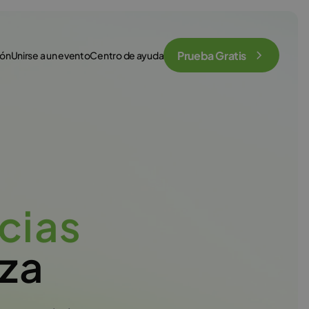
Prueba Gratis
ión
Unirse a un evento
Centro de ayuda
cias
nza