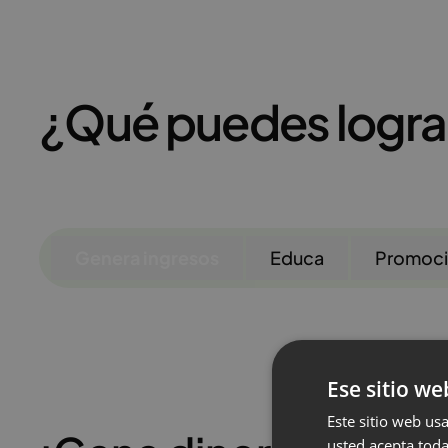
¿Qué puedes logra
Genera ingresos
Educa
Promoc
Ese sitio we
Este sitio web usa
usted acepta toda