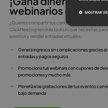
¡Gana dinero con
webinarios de pago
MOSTRAR DE
¿Quieres compartir tus conocimientos y monetiz
ClickMeeting tendrás todo lo que necesitas para
eventos y vender entradas virtuales.
Genera ingresos sin complicaciones gracias al
entradas y pagos seguros
Promociona tus webinars con cupones de des
promociones y mucho más
Monetiza las grabaciones de tus eventos con e
bajo demanda