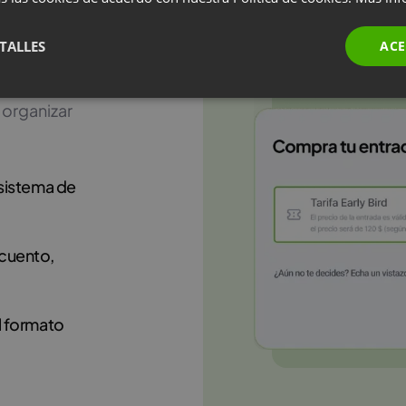
!
TALLES
ACE
arlos? Con
 organizar
 sistema de
cuento,
l formato