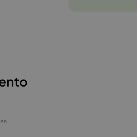
ento
 en