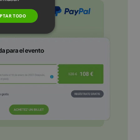
FRENCH
GERMAN
PTAR TODO
POLISH
RUSSIAN
SPANISH
PORTUGUESE
ITALIAN