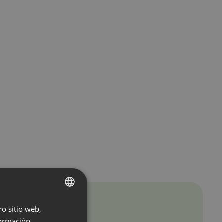
ro sitio web,
ENGLISH
ormación