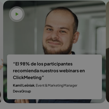
Ver vídeo
“El 98% de los participantes
recomienda nuestros webinars en
ClickMeeting”
Kamil Leśniak
, Event & Marketing Manager
DevaGroup