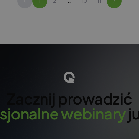
1
2
…
10
11
Zacznij prowadzić
sjonalne
webinary
ju