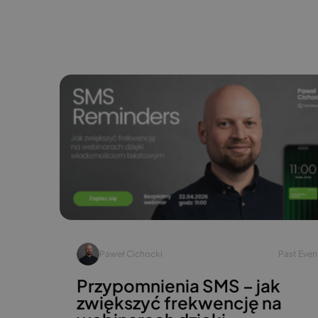
Paweł Cichocki
Past Even
Przypomnienia SMS – jak
zwiększyć frekwencję na