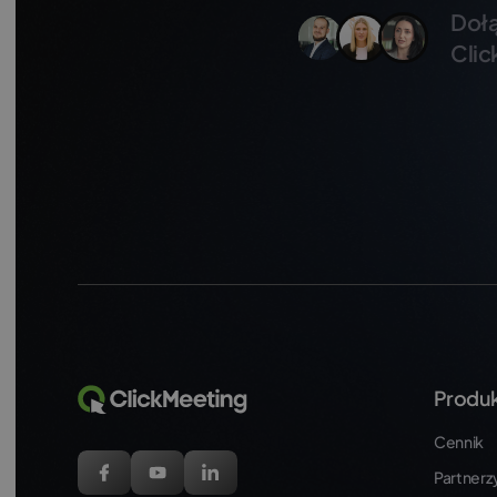
Dołą
Clic
Produ
Cennik
Partnerzy 