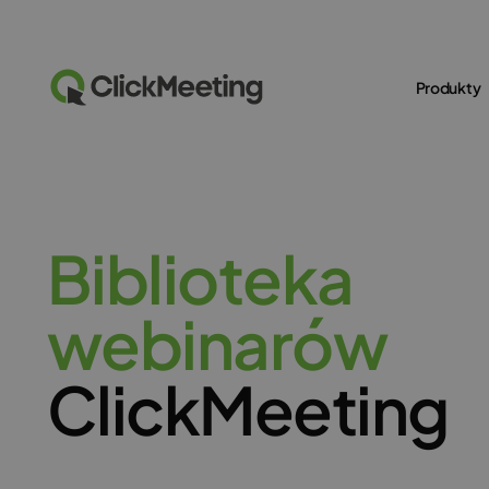
Produkty
B
i
b
l
i
o
t
e
k
a
w
e
b
i
n
a
r
ó
w
ClickMeeting