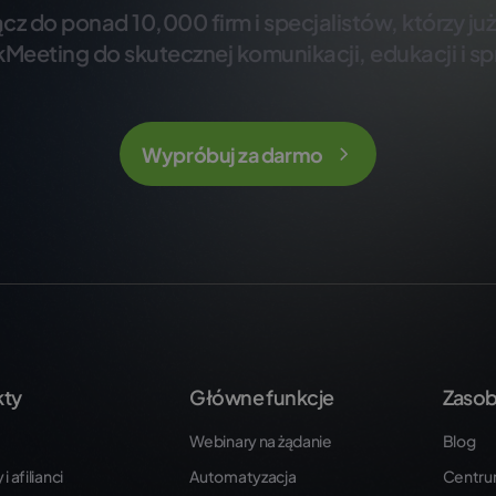
cz do ponad 10,000 firm i specjalistów, którzy ju
kMeeting do skutecznej komunikacji, edukacji i sp
Wypróbuj za darmo
kty
Główne funkcje
Zaso
Webinary na żądanie
Blog
i afilianci
Automatyzacja
Centr