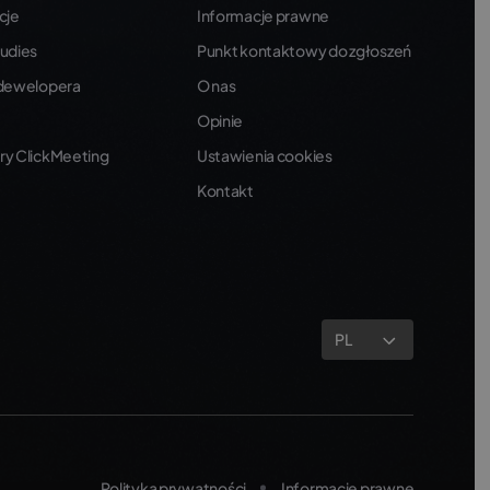
cje
Informacje prawne
udies
Punkt kontaktowy do zgłoszeń
 dewelopera
O nas
Opinie
ry ClickMeeting
Ustawienia cookies
Kontakt
PL
Polityka prywatności
Informacje prawne