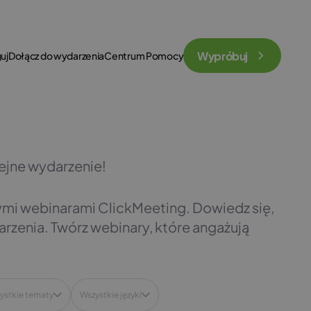
Wypróbuj
uj
Dołącz do wydarzenia
Centrum Pomocy
lejne wydarzenie!
ymi webinarami ClickMeeting. Dowiedz się,
arzenia. Twórz webinary, które angażują
ystkie tematy
Wszystkie języki