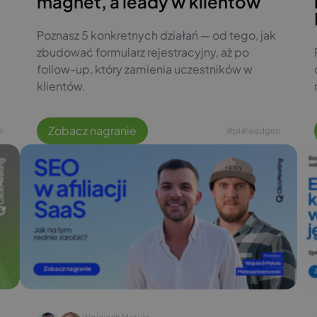
magnet, a leady w klientów
Poznasz 5 konkretnych działań — od tego, jak
zbudować formularz rejestracyjny, aż po
follow-up, który zamienia uczestników w
klientów.
Zobacz nagranie
n
#pl
#leadgen