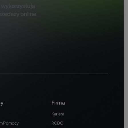
ż wykorzystują
rzedaży online
by
Firma
Kariera
um Pomocy
RODO