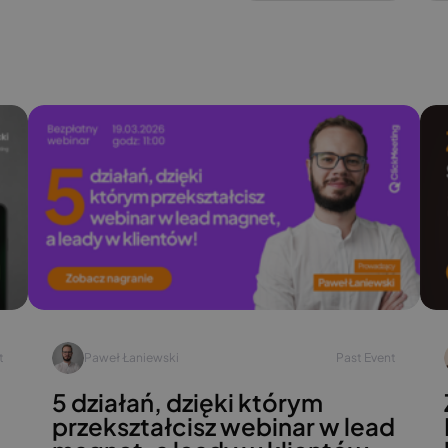
t
Paweł Łaniewski
Past Event
5 działań, dzięki którym
przekształcisz webinar w lead