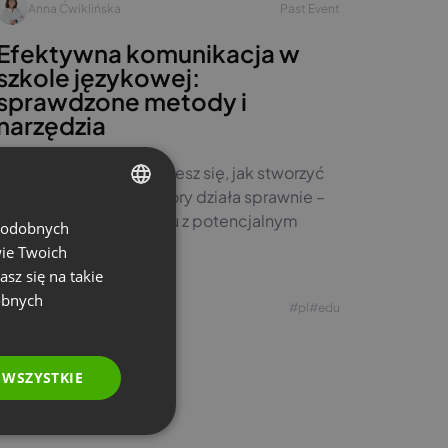
Anna Ćwiklińska
Past Event
Efektywna komunikacja w
szkole językowej:
sprawdzone metody i
narzędzia
Podczas webinaru dowiesz się, jak stworzyć
system komunikacji, który działa sprawnie –
od pierwszego kontaktu z potencjalnym
 podobnych
ENGLISH
kursantem.
wie Twoich
FRENCH
asz się na takie
GERMAN
obnych
Zobacz nagranie
#pl
#edu
POLISH
RUSSIAN
 WSZYSTKIE
SPANISH
PORTUGUESE