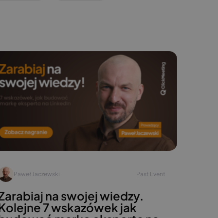
Paweł Jaczewski
Past Event
Zarabiaj na swojej wiedzy.
Kolejne 7 wskazówek jak