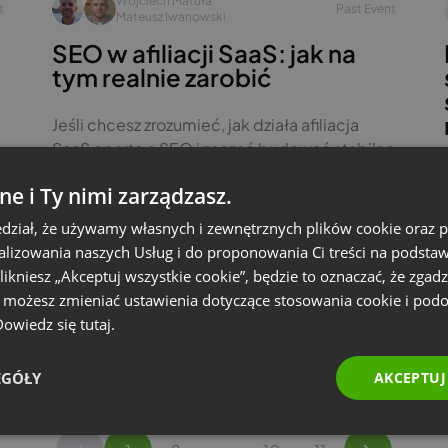
Wojciech Matuła
t
Past Event
Mateusz Iwanowski
SEO w afiliacji SaaS: jak na
tym realnie zarobić
Jeśli chcesz zrozumieć, jak działa afiliacja
SaaS oparta o SEO i zacząć budować stabilne
źródło dochodu — ten webinar jest właśnie
ne i Ty nimi zarządzasz.
dla Ciebie.
dział, że używamy własnych i zewnętrznych plików cookie oraz
nalizowania naszych Usług i do proponowania Ci treści na podsta
 klikniesz „Akceptuj wszystkie cookie”, będzie to oznaczać, że zgadz
e możesz zmieniać ustawienia dotyczące stosowania cookie i pod
Zobacz nagranie
g
#pl
#paid events
 Dowiedz się
tutaj.
EGÓŁY
AKCEPTUJ