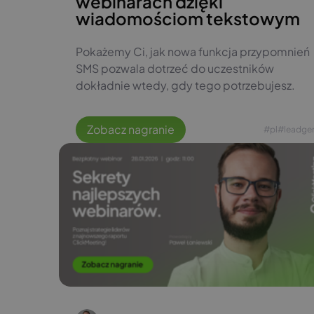
webinarach dzięki
wiadomościom tekstowym
Pokażemy Ci, jak nowa funkcja przypomnień
SMS pozwala dotrzeć do uczestników
dokładnie wtedy, gdy tego potrzebujesz.
Zobacz nagranie
#pl
#leadge