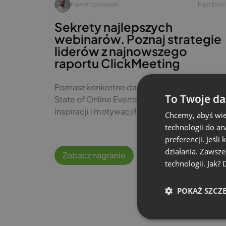
Paweł Łaniewski
Past Even
Sekrety najlepszych
webinarów. Poznaj strategie
liderów z najnowszego
raportu ClickMeeting
Poznasz konkretne dane z naszego raportu
To Twoje da
State of Online Events 2025. Mocarna dawka
inspiracji i motywacji!
Chcemy, abyś wie
technologii do a
preferencji. Jeśli
działania. Zawsz
Zobacz nagranie
#pl
#marketin
technologii. Jak?
POKAŻ SZCZ