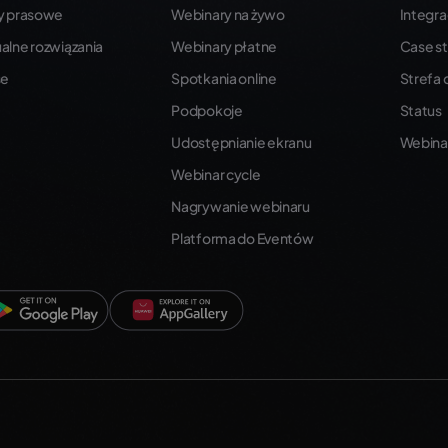
y prasowe
Webinary na żywo
Integra
alne rozwiązania
Webinary płatne
Case st
se
Spotkania online
Strefa
Podpokoje
Status
Udostępnianie ekranu
Webina
Webinar cycle
Nagrywanie webinaru
Platforma do Eventów