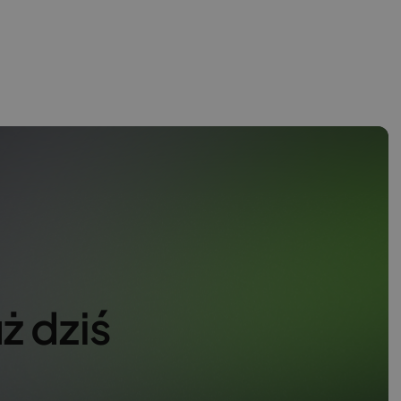
ITALIAN
ż dziś