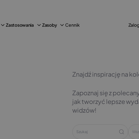
Cennik
Zastosowania
Zasoby
Zalog
Znajdź inspirację na ko
Zapoznaj się z polecan
jak tworzyć lepsze wyd
widzów!
Wsz