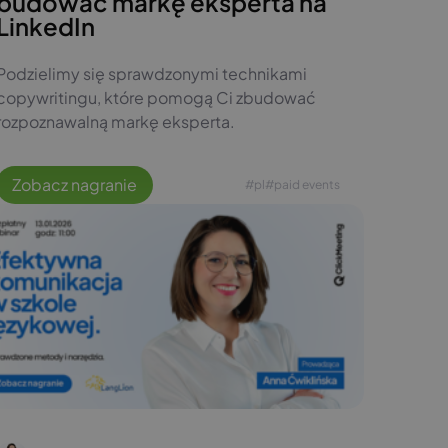
budować markę eksperta na
LinkedIn
Podzielimy się sprawdzonymi technikami
copywritingu, które pomogą Ci zbudować
rozpoznawalną markę eksperta.
Zobacz nagranie
#pl
#paid events