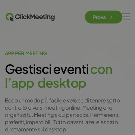
Prova
APP PER MEETING
Gestisci eventi
c
o
n
l
’
a
p
p
d
e
s
k
t
o
p
Ecco un modo più facile e veloce di tenere sotto
controllo diversi meeting online. Meeting che
organizzi tu. Meeting a cui partecipi. Permanenti,
preferiti, imperdibili. Tutto davanti a te, elencato
direttamente sul desktop.