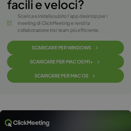
facili e veloci?
Scarica e installa subito l’app desktop per i
meeting di ClickMeeting e rendi la
collaborazione tra i team più efficiente.
SCARICARE PER WINDOWS
SCARICARE PER MAC OS M1+
SCARICARE PER MAC OS