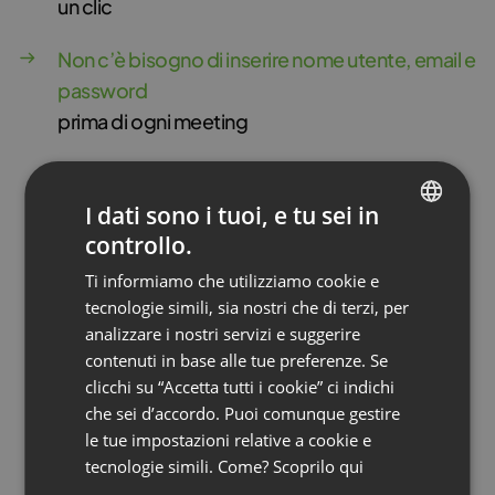
un clic
Non c’è bisogno di inserire nome utente, email e
password
prima di ogni meeting
I dati sono i tuoi, e tu sei in
controllo.
ENGLISH
Ti informiamo che utilizziamo cookie e
FRENCH
tecnologie simili, sia nostri che di terzi, per
GERMAN
analizzare i nostri servizi e suggerire
contenuti in base alle tue preferenze. Se
POLISH
clicchi su “Accetta tutti i cookie” ci indichi
RUSSIAN
che sei d’accordo. Puoi comunque gestire
SPANISH
le tue impostazioni relative a cookie e
tecnologie simili. Come? Scoprilo
qui
PORTUGUESE