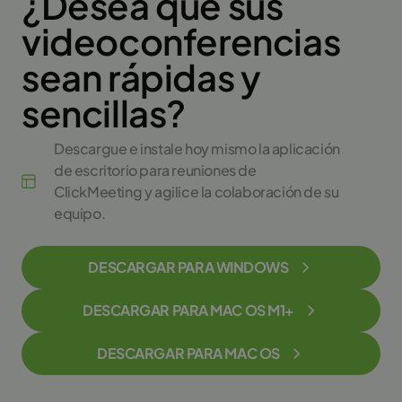
¿Desea que sus
videoconferencias
sean rápidas y
sencillas?
Descargue e instale hoy mismo la aplicación
de escritorio para reuniones de
ClickMeeting y agilice la colaboración de su
equipo.
DESCARGAR PARA WINDOWS
DESCARGAR PARA MAC OS M1+
DESCARGAR PARA MAC OS