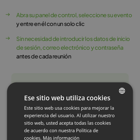
Abra su panel de control, seleccione su evento
y entre en él con un solo clic
Sin necesidad de introducir los datos de inicio
de sesión, correo electrónico y contraseña
antes de cada reunión
Ese sitio web utiliza cookies
Este sitio web usa cookies para mejorar la
ENGLISH
experiencia del usuario. Al utilizar nuestro
FRENCH
sitio web, usted acepta todas las cookies
GERMAN
de acuerdo con nuestra Política de
cookies.
Más información
POLISH