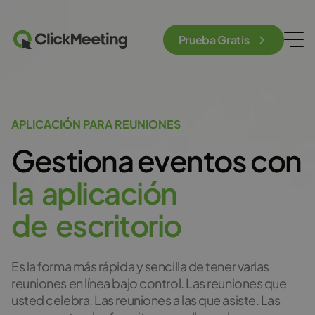
Prueba Gratis
APLICACIÓN PARA REUNIONES
Gestiona eventos con
l
a
a
p
l
i
c
a
c
i
ó
n
d
e
e
s
c
r
i
t
o
r
i
o
Es la forma más rápida y sencilla de tener varias
reuniones en línea bajo control. Las reuniones que
usted celebra. Las reuniones a las que asiste. Las