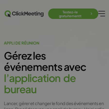
Testez-le
gratuitementt
APPLI DE RÉUNION
Gérez les
événements avec
l
’
a
p
p
l
i
c
a
t
i
o
n
d
e
b
u
r
e
a
u
Lancer, gérer et changer le fond des événements en