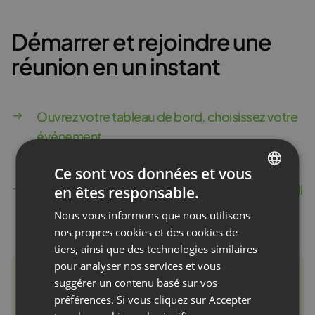
Démarrer et rejoindre une
réunion en un instant
Ouvrez votre tableau de bord, choisissez votre
événement
et entrez d’un seul clic
Ce sont vos données et vous
Inutile de saisir un identifiant, une adresse e-mail
en êtes responsable.
ENGLISH
ou un mot de passe
Nous vous informons que nous utilisons
FRENCH
avant chaque réunion
nos propres cookies et des cookies de
GERMAN
tiers, ainsi que des technologies similaires
pour analyser nos services et vous
POLISH
suggérer un contenu basé sur vos
RUSSIAN
préférences. Si vous cliquez sur Accepter
SPANISH