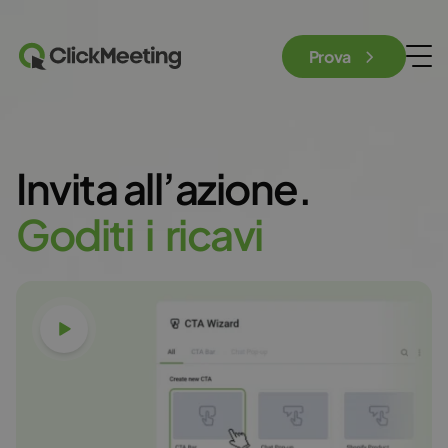
Prova
Invita all’azione.
G
o
d
i
t
i
i
r
i
c
a
v
i
Guarda il video