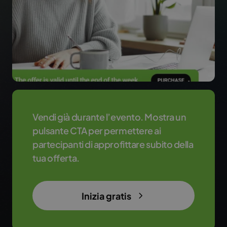
Vendi già durante l’evento. Mostra un
pulsante CTA per permettere ai
partecipanti di approfittare subito della
tua offerta.
Inizia gratis