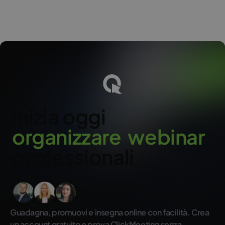
piattaforma, incluse YouTube, Facebook, LinkedIn o Twitch. Con
l’add-on puoi trasmettere fino a 5 servizi contemporaneamente.
o
Inizia oggi
o
r
g
a
n
i
z
z
a
r
e
w
e
b
i
n
a
r
professionali
Guadagna, promuovi e insegna online con facilità. Crea
un account gratuito e prova ClickMeeting senza