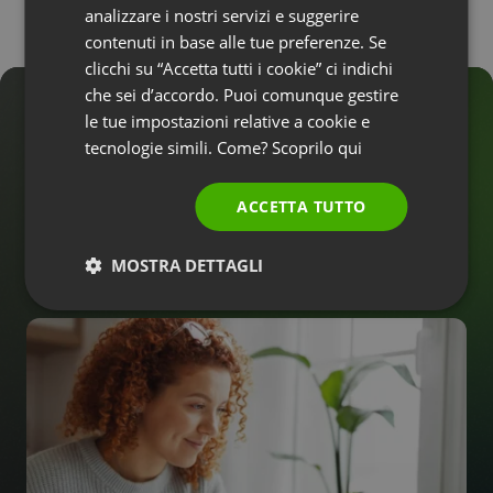
GERMAN
analizzare i nostri servizi e suggerire
contenuti in base alle tue preferenze. Se
POLISH
clicchi su “Accetta tutti i cookie” ci indichi
RUSSIAN
che sei d’accordo. Puoi comunque gestire
Trasforma i lead in clienti
SPANISH
le tue impostazioni relative a cookie e
tecnologie simili. Come? Scoprilo
qui
PORTUGUESE
durante il webinar
ITALIAN
ACCETTA TUTTO
10.000+
MOSTRA DETTAGLI
AZIENDE E PROFESSIONISTI