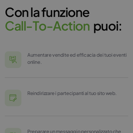
Con la funzione
C
a
l
l
-
T
o
-
A
c
t
i
o
n
puoi:
Aumentare vendite ed efficacia dei tuoi eventi
online.
Reindirizzare i partecipanti al tuo sito web.
Preparare un messaggio personalizzato che