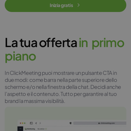
Inizia gratis
La tua offerta
i
n
p
r
i
m
o
p
i
a
n
o
In ClickMeeting puoi mostrare un pulsante CTA in
due modi: come barra nella parte superiore dello
schermo e/o nella finestra della chat. Decidi anche
l’aspetto e il contenuto. Tutto per garantire al tuo
brand la massima visibilità.