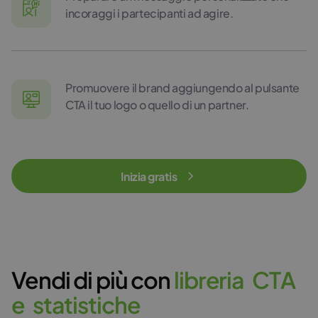
incoraggi i partecipanti ad agire.
Promuovere il brand aggiungendo al pulsante
CTA il tuo logo o quello di un partner.
Inizia gratis
Vendi di più con
l
i
b
r
e
r
i
a
C
T
A
e
s
t
a
t
i
s
t
i
c
h
e