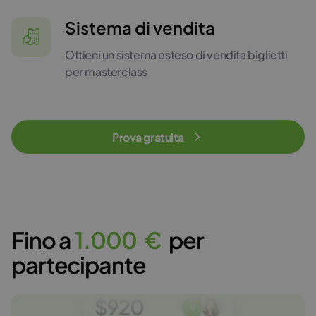
Sistema di vendita
Ottieni un sistema esteso di vendita biglietti
per masterclass
Prova gratuita
Fino a
1
.
0
0
0
€
per
partecipante