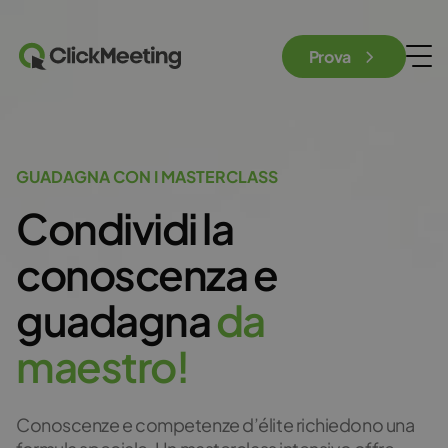
Prova
GUADAGNA CON I MASTERCLASS
Condividi la
conoscenza e
guadagna
d
a
m
a
e
s
t
r
o
!
Conoscenze e competenze d’élite richiedono una