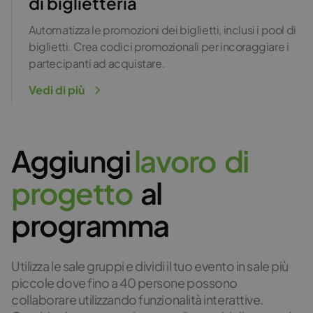
di biglietteria
Automatizza le promozioni dei biglietti, inclusi i pool di
biglietti. Crea codici promozionali per incoraggiare i
partecipanti ad acquistare.
Vedi di più
Aggiungi
l
a
v
o
r
o
d
i
p
r
o
g
e
t
t
o
al
programma
Utilizza le sale gruppi e dividi il tuo evento in sale più
piccole dove fino a 40 persone possono
collaborare utilizzando funzionalità interattive.