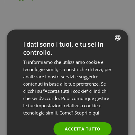
I dati sono i tuoi, e tu sei in
controllo.
ENGLISH
Automazione dell’evento
Ti informiamo che utilizziamo cookie e
FRENCH
tecnologie simili, sia nostri che di terzi, per
Configura la registrazione automatica dell’evento, lo
GERMAN
analizzare i nostri servizi e suggerire
streaming sui social media e la pubblicazione della
contenuti in base alle tue preferenze. Se
registrazione su YouTube, Dropbox o pagina profilo.
POLISH
clicchi su “Accetta tutti i cookie” ci indichi
RUSSIAN
Guarda il video
che sei d’accordo. Puoi comunque gestire
SPANISH
le tue impostazioni relative a cookie e
tecnologie simili. Come? Scoprilo
qui
PORTUGUESE
ITALIAN
ACCETTA TUTTO