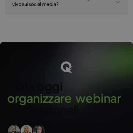
anche automatizzare azioni come l’avvio e la registrazione
vivo sui social media?
dell’evento o la trasmissione sui social media.
Sì – grazie alla funzione di multistreaming, può trasmettere il Suo
webinar su qualsiasi piattaforma, tra cui YouTube, Facebook,
LinkedIn o Twitch. Con il componente aggiuntivo, può
trasmettere contemporaneamente su fino a 5 piattaforme.
o
Inizia oggi
o
r
g
a
n
i
z
z
a
r
e
w
e
b
i
n
a
r
professionali