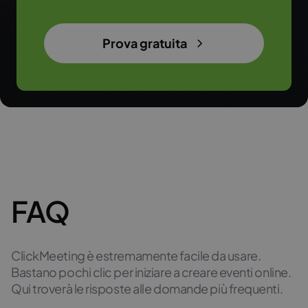
Prova gratuita
FAQ
ClickMeeting
è
estremamente
facile da
usare
.
Bastano
pochi
clic
per
iniziare
a
creare
eventi
online.
Qui
troverà
le
risposte
alle
domande
più
frequenti
.