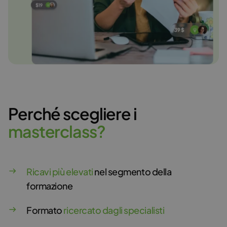
Perché scegliere i
m
a
s
t
e
r
c
l
a
s
s
?
Ricavi più elevati
nel segmento della
formazione
Formato
ricercato dagli specialisti