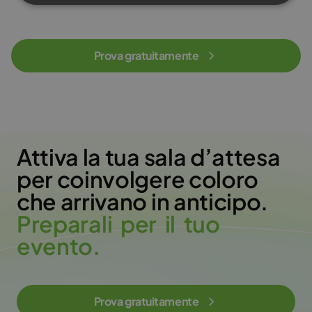
Prova gratuitamente
Attiva la tua sala d’attesa
per coinvolgere coloro
che arrivano in anticipo.
P
r
e
p
a
r
a
l
i
p
e
r
i
l
t
u
o
e
v
e
n
t
o
.
Prova gratuitamente