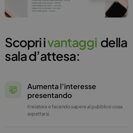
Scopri i
v
a
n
t
a
g
g
i
della
sala d’attesa:
Aumenta l’interesse
presentando
il relatore e facendo sapere al pubblico cosa
aspettarsi.