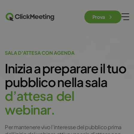
Prova
SALA D’ATTESA CON AGENDA
Inizia a preparare il tuo
pubblico nella sala
d
’
a
t
t
e
s
a
d
e
l
w
e
b
i
n
a
r
.
Per mantenere vivo l’interesse del pubblico prima