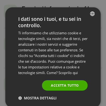
Fornisci informazioni e file
aggiuntivi prima dell’inizio dell’evento.
I dati sono i tuoi, e tu sei in
controllo.
ENGLISH
Ti informiamo che utilizziamo cookie e
FRENCH
tecnologie simili, sia nostri che di terzi, per
Personalizza il layout della
GERMAN
analizzare i nostri servizi e suggerire
tua sala d’attesa
contenuti in base alle tue preferenze. Se
POLISH
clicchi su “Accetta tutti i cookie” ci indichi
con un editor drag-and-drop facile da usare.
RUSSIAN
che sei d’accordo. Puoi comunque gestire
SPANISH
le tue impostazioni relative a cookie e
tecnologie simili. Come? Scoprilo
qui
PORTUGUESE
Rinnova l’immagine della
ITALIAN
ACCETTA TUTTO
tua sala
d’attesa aggiungendo il tuo logo e i tuoi colori
MOSTRA DETTAGLI
distintivi.