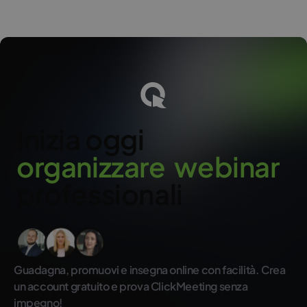
LinkedIn o Twitch. Con il componente aggiuntivo, può
trasmettere contemporaneamente su fino a 5 piattaforme.
o
Inizia oggi
o
r
g
a
n
i
z
z
a
r
e
w
e
b
i
n
a
r
professionali
Guadagna, promuovi e insegna online con facilità. Crea
un account gratuito e prova ClickMeeting senza
impegno!