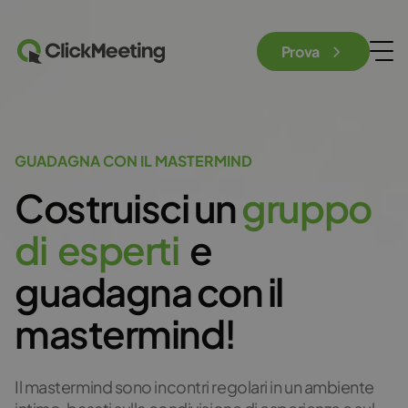
Prova
GUADAGNA CON IL MASTERMIND
Costruisci un
g
r
u
p
p
o
d
i
e
s
p
e
r
t
i
e
guadagna con il
mastermind!
Il mastermind sono incontri regolari in un ambiente