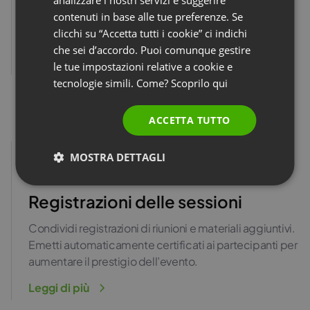
Pianifica riunioni ricorrenti e gestisci l’accesso dei
contenuti in base alle tue preferenze. Se
POLISH
partecipanti. Automatizza l’invio di registrazioni e inviti
clicchi su “Accetta tutti i cookie” ci indichi
alle sessioni successive.
RUSSIAN
che sei d’accordo. Puoi comunque gestire
Guarda il video
SPANISH
le tue impostazioni relative a cookie e
tecnologie simili. Come? Scoprilo
qui
PORTUGUESE
ITALIAN
ACCETTA TUTTO
MOSTRA DETTAGLI
Registrazioni delle sessioni
Condividi registrazioni di riunioni e materiali aggiuntivi.
Emetti automaticamente certificati ai partecipanti per
aumentare il prestigio dell’evento.
Leggi di più