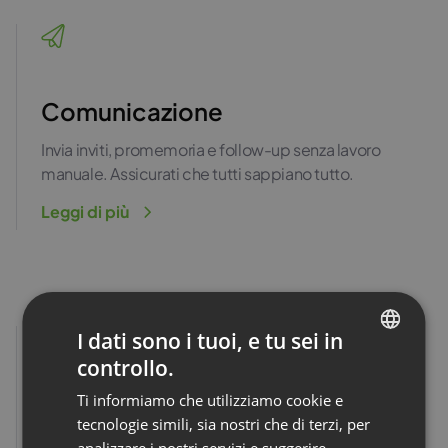
Comunicazione
Invia inviti, promemoria e follow-up senza lavoro
manuale. Assicurati che tutti sappiano tutto.
Leggi di più
I dati sono i tuoi, e tu sei in
controllo.
ENGLISH
Ti informiamo che utilizziamo cookie e
FRENCH
Automazione delle sessioni
tecnologie simili, sia nostri che di terzi, per
GERMAN
analizzare i nostri servizi e suggerire