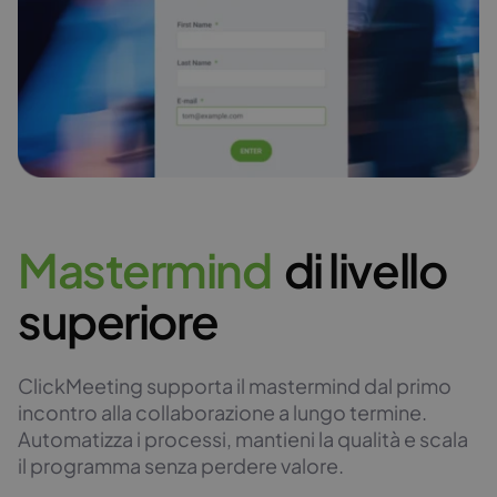
M
a
s
t
e
r
m
i
n
d
di livello
superiore
ClickMeeting supporta il mastermind dal primo
incontro alla collaborazione a lungo termine.
Automatizza i processi, mantieni la qualità e scala
il programma senza perdere valore.