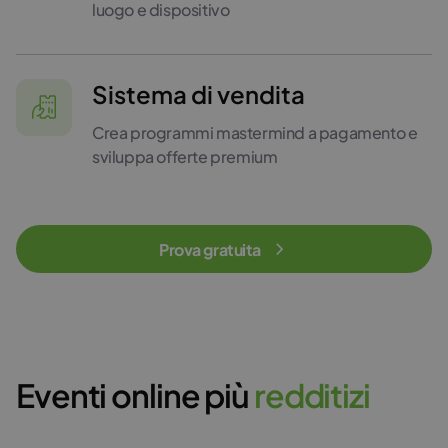
luogo e dispositivo
Sistema di vendita
Crea programmi mastermind a pagamento e
sviluppa offerte premium
Prova gratuita
Eventi online più
r
e
d
d
i
t
i
z
i