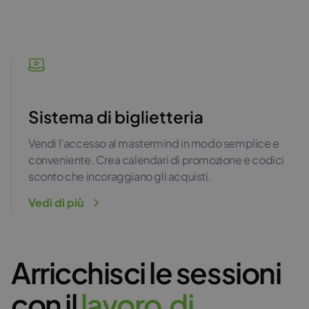
Sistema di biglietteria
Vendi l’accesso al mastermind in modo semplice e
conveniente. Crea calendari di promozione e codici
sconto che incoraggiano gli acquisti.
Vedi di più
Arricchisci le sessioni
con il
l
a
v
o
r
o
d
i