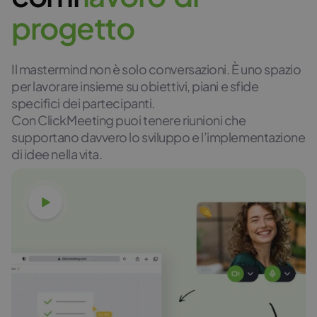
p
r
o
g
e
t
t
o
Il mastermind non è solo conversazioni. È uno spazio
per lavorare insieme su obiettivi, piani e sfide
specifici dei
partecipanti
.
Con ClickMeeting puoi tenere riunioni che
supportano davvero lo sviluppo e l’implementazione
di idee nella vita.
Guarda il video