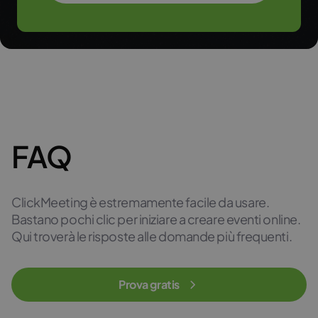
FAQ
ClickMeeting
è
estremamente
facile da
usare
.
Bastano
pochi
clic
per
iniziare
a
creare
eventi
online.
Qui
troverà
le
risposte
alle
domande
più
frequenti
.
Prova gratis