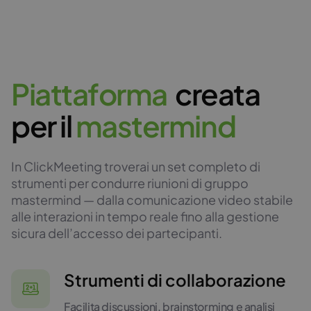
P
i
a
t
t
a
f
o
r
m
a
creata
per il
m
a
s
t
e
r
m
i
n
d
In ClickMeeting troverai un set completo di
strumenti per condurre riunioni di gruppo
mastermind — dalla comunicazione video stabile
alle interazioni in tempo reale fino alla gestione
sicura dell’accesso dei partecipanti.
Strumenti di collaborazione
Facilita discussioni, brainstorming e analisi