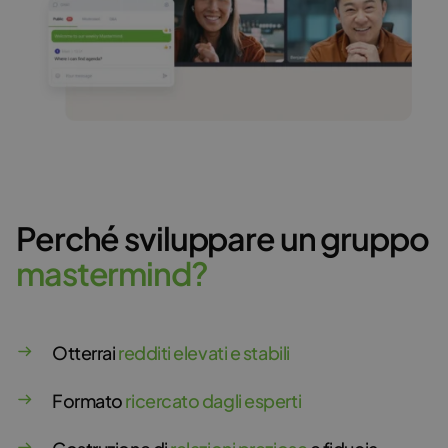
Perché sviluppare un gruppo
m
a
s
t
e
r
m
i
n
d
?
Otterrai
redditi elevati e stabili
Formato
ricercato dagli esperti