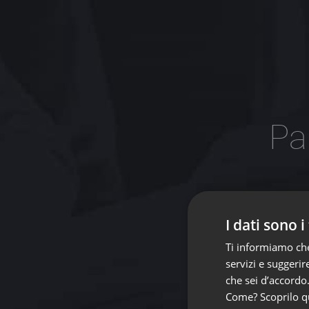
Pa
P
I dati sono i
Ti informiamo che 
servizi e suggerire
che sei d’accordo
Come? Scoprilo
q