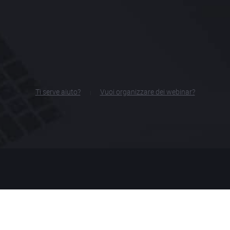
Ti serve aiuto?
Vuoi organizzare dei webinar?
|