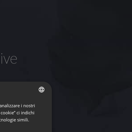
ive
re
.
analizzare i nostri
ENGLISH
 cookie” ci indichi
FRENCH
nologie simili.
GERMAN