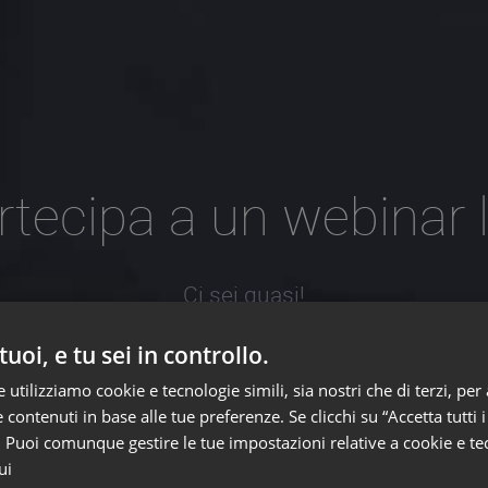
rtecipa a un webinar l
Ci sei quasi!
er collegarti, inserisci il codice ID webinar di 9 cif
 tuoi, e tu sei in controllo.
che l’organizzatore ti ha fornito nell’email di invito
utilizziamo cookie e tecnologie simili, sia nostri che di terzi, per 
 contenuti in base alle tue preferenze. Se clicchi su “Accetta tutti i
. Puoi comunque gestire le tue impostazioni relative a cookie e tec
ui