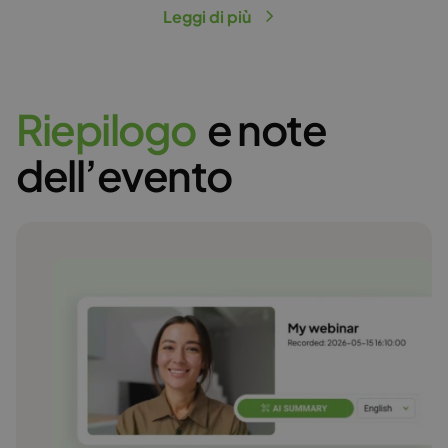
Leggi di più
R
i
e
p
i
l
o
g
o
e note
dell’evento