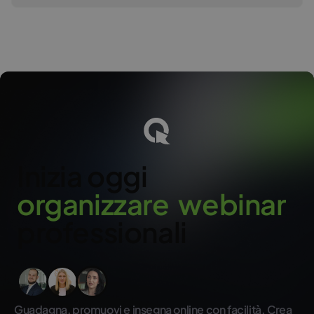
La trascrizione AI e i riepiloghi sono disponibili in tutti i piani a
pagamento ClickMeeting.
o
Inizia oggi
o
r
g
a
n
i
z
z
a
r
e
w
e
b
i
n
a
r
professionali
Guadagna, promuovi e insegna online con facilità. Crea