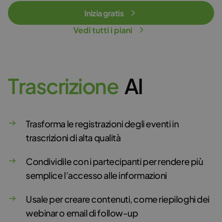
Inizia gratis
Vedi tutti i piani
T
r
a
s
c
r
i
z
i
o
n
e
AI
Trasforma le registrazioni degli eventi in
trascrizioni di alta qualità
Condividile con i partecipanti per rendere più
semplice l’accesso alle informazioni
Usale per creare contenuti, come riepiloghi dei
webinar o email di follow-up