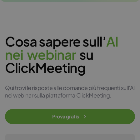
Cosa sapere sull’
A
I
n
e
i
w
e
b
i
n
a
r
su
ClickMeeting
Qui trovi le risposte alle domande più frequenti sull’AI
nei webinar sulla piattaforma ClickMeeting.
Prova gratis