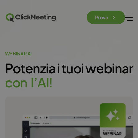
Prova
WEBINAR AI
Potenzia i tuoi webinar
c
o
n
l
’
A
I
!