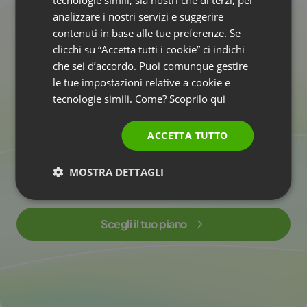
GERMAN
analizzare i nostri servizi e suggerire
contenuti in base alle tue preferenze. Se
POLISH
Sfrutta oggi la
clicchi su “Accetta tutti i cookie” ci indichi
RUSSIAN
che sei d’accordo. Puoi comunque gestire
p
o
t
e
n
z
a
d
e
l
l
’
A
I
n
e
i
SPANISH
le tue impostazioni relative a cookie e
tecnologie simili. Come? Scoprilo
qui
w
e
b
i
n
a
r
!
PORTUGUESE
ITALIAN
ACCETTA TUTTO
Crea contenuti di maggiore valore e condividi
conoscenza con i partecipanti in modo più semplice e
MOSTRA DETTAGLI
veloce. Scopri subito la tecnologia AI nei webinar!
Scegli il tuo piano