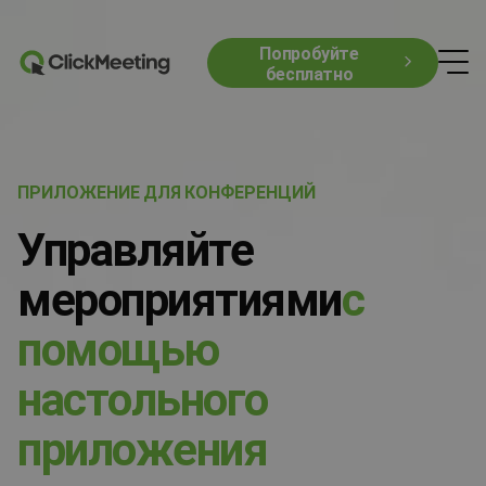
Попробуйте
бесплатно
ПРИЛОЖЕНИЕ ДЛЯ КОНФЕРЕНЦИЙ
Управляйте
мероприятиями
с
п
о
м
о
щ
ь
ю
н
а
с
т
о
л
ь
н
о
г
о
п
р
и
л
о
ж
е
н
и
я