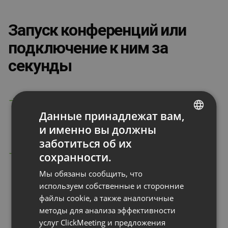
Запуск конференций или
подключение к ним за
секунды
Откройте панель мониторинга, выберите
Данные принадлежат вам,
мероприятие
и именно вы должны
и подключитесь в одно действие
ENGLISH
заботиться об их
FRENCH
Теперь нет необходимости вводить имя
сохранности.
GERMAN
пользователя, адрес электронной почты
Мы обязаны сообщить, что
и пароль для каждой конференции
POLISH
используем собственные и сторонние
файлы cookie, а также аналогичные
RUSSIAN
методы для анализа эффективности
SPANISH
услуг ClickMeeting и предложения