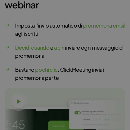
webinar
Imposta l’invio automatico di
promemoria email
agli iscritti
Decidi quando
e
a chi
inviare ogni messaggio di
promemoria
Bastano
pochi clic
. ClickMeeting invia i
promemoria per te
Guarda il video