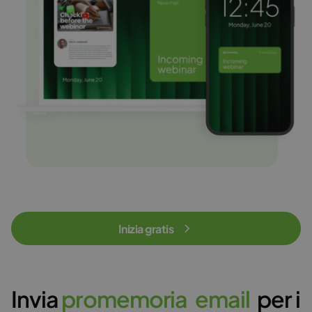
Inizia gratis
Invia
p
r
o
m
e
m
o
r
i
a
e
m
a
i
l
per i