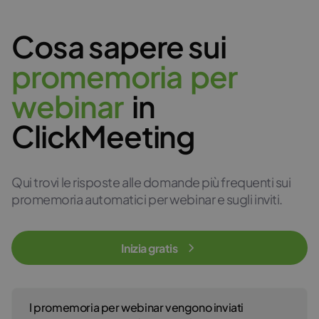
Cosa sapere sui
p
r
o
m
e
m
o
r
i
a
p
e
r
w
e
b
i
n
a
r
in
ClickMeeting
Qui trovi le risposte alle domande più frequenti sui
promemoria automatici per webinar e sugli inviti.
Inizia gratis
I promemoria per webinar vengono inviati