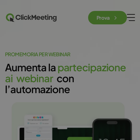
Prova
PROMEMORIA PER WEBINAR
Aumenta la
p
a
r
t
e
c
i
p
a
z
i
o
n
e
a
i
w
e
b
i
n
a
r
con
l’automazione