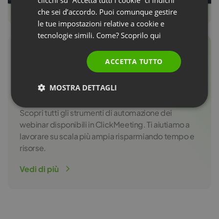
RUSSIAN
che sei d’accordo. Puoi comunque gestire
SPANISH
le tue impostazioni relative a cookie e
tecnologie simili. Come? Scoprilo
qui
PORTUGUESE
ITALIAN
Scopri come ottenere il 100%
ACCETTA TUTTO
dall’automazione in
ClickMeeting
MOSTRA DETTAGLI
Scopri tutti gli strumenti di automazione dei
webinar disponibili in ClickMeeting. Ti aiutiamo a
lavorare su scala più ampia risparmiando tempo e
risorse.
Vedi di più