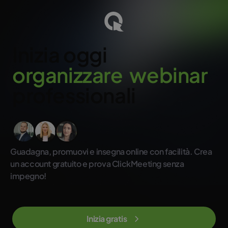
Inizia oggi
o
r
g
a
n
i
z
z
a
r
e
w
e
b
i
n
a
r
professionali
Guadagna, promuovi e insegna online con facilità. Crea
un account gratuito e prova ClickMeeting senza
impegno!
Inizia gratis