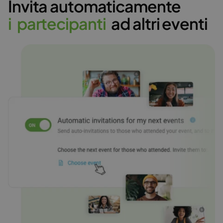
Invita automaticamente
i
p
a
r
t
e
c
i
p
a
n
t
i
ad altri eventi