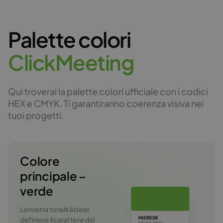
Palette colori
C
l
i
c
k
M
e
e
t
i
n
g
Qui troverai la palette colori ufficiale con i codici
HEX e CMYK. Ti garantiranno coerenza visiva nei
tuoi progetti.
Colore
principale –
verde
La nostra tonalità base
definisce il carattere del