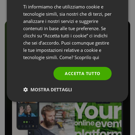
Ti informiamo che utilizziamo cookie e
FRENCH
tecnologie simili, sia nostri che di terzi, per
GERMAN
analizzare i nostri servizi e suggerire
contenuti in base alle tue preferenze. Se
POLISH
clicchi su “Accetta tutti i cookie” ci indichi
RUSSIAN
Materiali
che sei d’accordo. Puoi comunque gestire
SPANISH
le tue impostazioni relative a cookie e
promozionali
tecnologie simili. Come? Scoprilo
qui
PORTUGUESE
ITALIAN
ACCETTA TUTTO
MOSTRA DETTAGLI