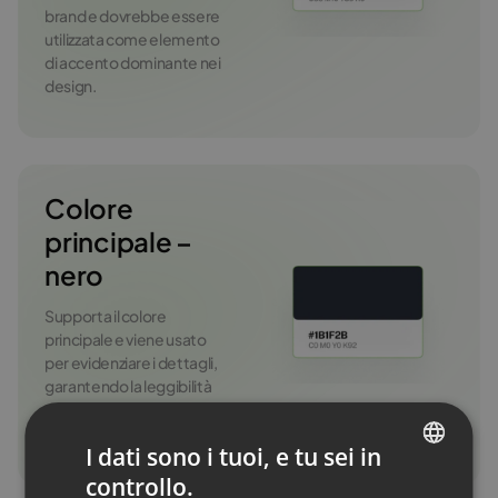
brand e dovrebbe essere
utilizzata come elemento
di accento dominante nei
design.
Colore
principale –
nero
Supporta il colore
principale e viene usato
per evidenziare i dettagli,
garantendo la leggibilità
dell’interfaccia e una
struttura visiva chiara.
I dati sono i tuoi, e tu sei in
controllo.
ENGLISH