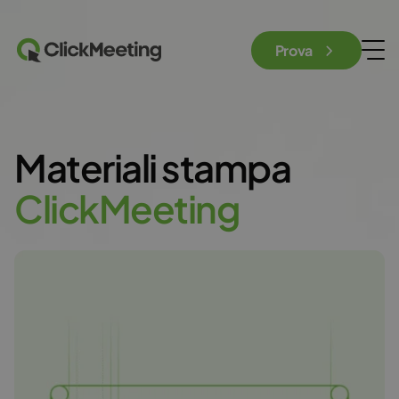
Prova
Materiali stampa
C
l
i
c
k
M
e
e
t
i
n
g