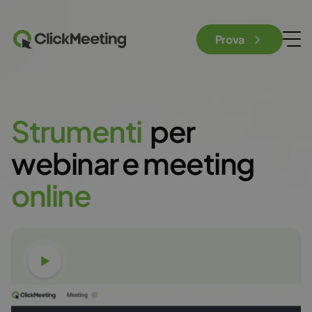
Prova
S
t
r
u
m
e
n
t
i
per
webinar e meeting
o
n
l
i
n
e
Guarda il video