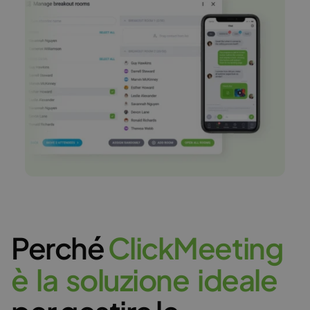
Perché
C
l
i
c
k
M
e
e
t
i
n
g
è
l
a
s
o
l
u
z
i
o
n
e
i
d
e
a
l
e