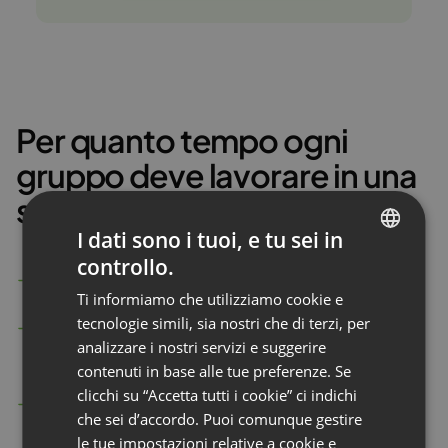
Per quanto tempo ogni
gruppo deve lavorare in una
sala breakout? Decidi tu!
I dati sono i tuoi, e tu sei in
controllo.
ENGLISH
Imposta la durata all’inizio
Ti informiamo che utilizziamo cookie e
FRENCH
tecnologie simili, sia nostri che di terzi, per
Ricevi una notifica
quando la sessione della tua
GERMAN
analizzare i nostri servizi e suggerire
sala breakout sta per terminare
contenuti in base alle tue preferenze. Se
POLISH
clicchi su “Accetta tutti i cookie” ci indichi
Aggiungi tutto il tempo
necessario
RUSSIAN
che sei d’accordo. Puoi comunque gestire
per approfondire l’argomento
SPANISH
le tue impostazioni relative a cookie e