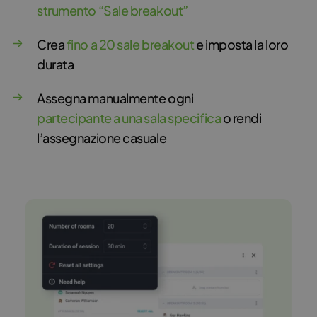
strumento “Sale breakout”
Crea
fino a 20 sale breakout
e imposta la loro
durata
Assegna manualmente ogni
partecipante a una sala specifica
o rendi
l’assegnazione casuale