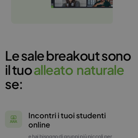
Le sale breakout sono
il tuo
a
l
l
e
a
t
o
n
a
t
u
r
a
l
e
se:
Incontri i tuoi studenti
online
e hai bisogno di gruppi più piccoli per