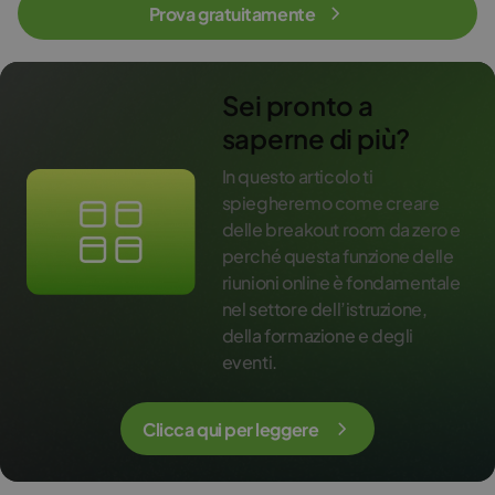
Prova gratuitamente
Sei pronto a
saperne di più?
In questo articolo ti
spiegheremo come creare
delle breakout room da zero e
perché questa funzione delle
riunioni online è fondamentale
nel settore dell’istruzione,
della formazione e degli
eventi.
Clicca qui per leggere