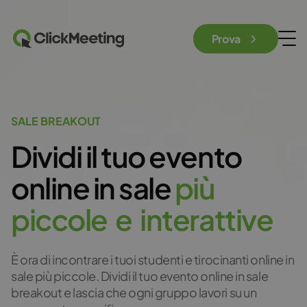
Prova
SALE BREAKOUT
Dividi il tuo evento
online in sale
p
i
ù
p
i
c
c
o
l
e
e
i
n
t
e
r
a
t
t
i
v
e
È ora di incontrare i tuoi studenti e tirocinanti online in
sale più piccole. Dividi il tuo evento online in sale
breakout e lascia che ogni gruppo lavori su un