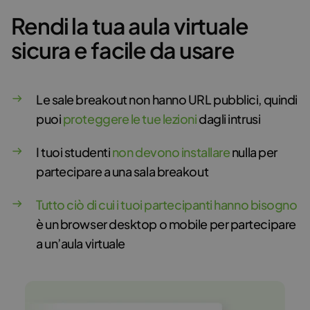
Rendi la tua aula virtuale
sicura e facile da usare
Le sale breakout non hanno URL pubblici, quindi
puoi
proteggere le tue lezioni
dagli intrusi
I tuoi studenti
non devono installare
nulla per
partecipare a una sala breakout
Tutto ciò di cui i tuoi partecipanti hanno bisogno
è un browser desktop o mobile per partecipare
a un’aula virtuale