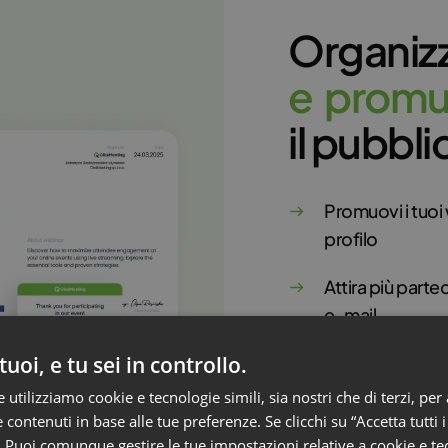
Organizz
e
p
r
o
m
il pubbli
Promuovi i tuoi
profilo
Attira più partec
e-mail
Premia i tuoi sp
 tuoi, e tu sei in controllo.
utilizziamo cookie e tecnologie simili, sia nostri che di terzi, per 
Instaura rapport
 contenuti in base alle tue preferenze. Se clicchi su “Accetta tutti i
contenuti
. Puoi comunque gestire le tue impostazioni relative a cookie e tec