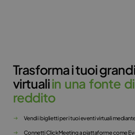
Trasforma i tuoi grand
virtuali
i
n
u
n
a
f
o
n
t
e
d
i
r
e
d
d
i
t
o
Vendi i biglietti per i tuoi eventi virtuali median
Connetti ClickMeeting a piattaforme come Ev