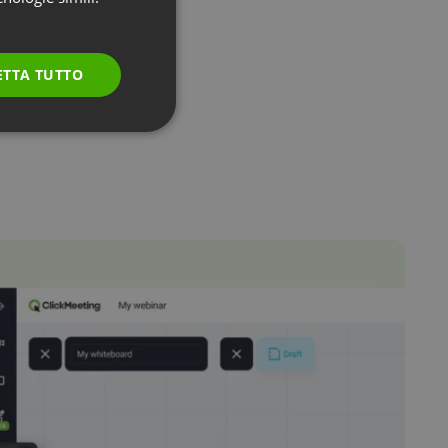
GERMAN
POLISH
ETTA TUTTO
RUSSIAN
SPANISH
PORTUGUESE
ITALIAN