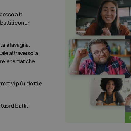
ccesso alla
battiti con un
ta la lavagna.
uale attraverso la
re le tematiche
mativi più ridotti e
tuoi dibattiti