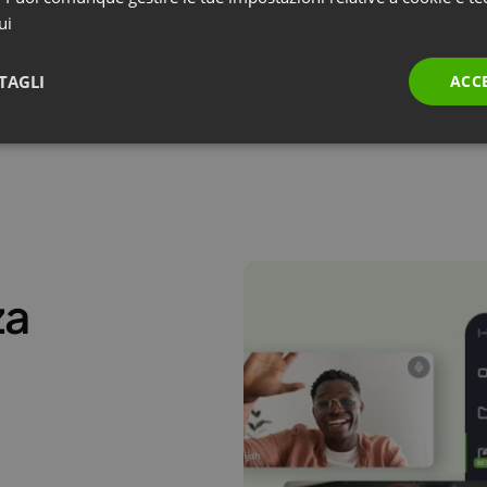
ui
TAGLI
ACC
za