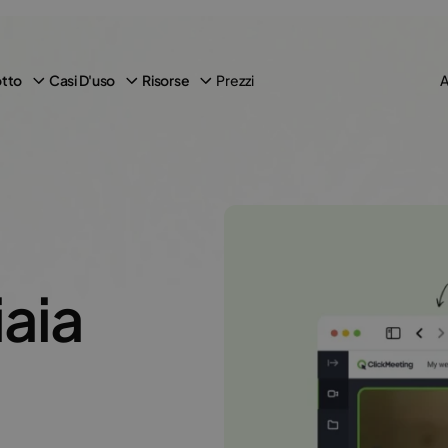
Prezzi
tto
Casi D'uso
Risorse
A
iaia