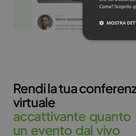
Come? Scoprilo
q
MOSTRA DET
Rendi la tua conferen
virtuale
a
c
c
a
t
t
i
v
a
n
t
e
q
u
a
n
t
o
u
n
e
v
e
n
t
o
d
a
l
v
i
v
o