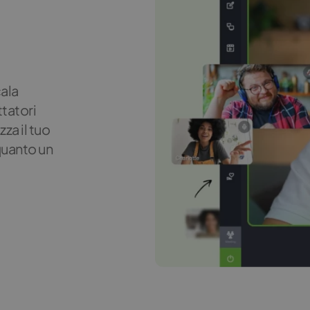
cala
ttatori
za il tuo
quanto un