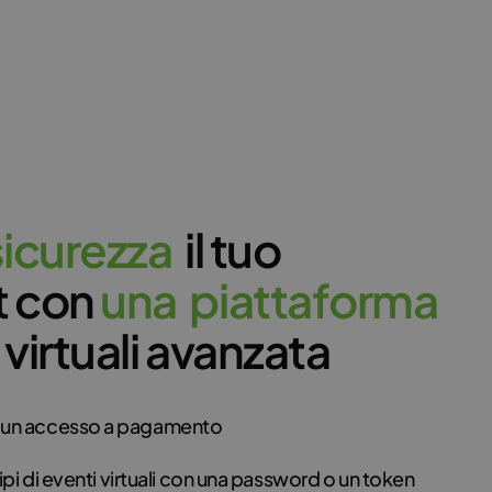
s
i
c
u
r
e
z
z
a
il tuo
 con
u
n
a
p
i
a
t
t
a
f
o
r
m
a
 virtuali avanzata
 un accesso a pagamento
 tipi di eventi virtuali con una password o un token