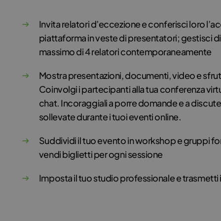
Invita relatori d’eccezione e conferisci loro l’a
piattaforma in veste di presentatori; gestisci di
massimo di 4 relatori contemporaneamente
Mostra presentazioni, documenti, video e sfrut
Coinvolgi i partecipanti alla tua conferenza virt
chat. Incoraggiali a porre domande e a discute
sollevate durante i tuoi eventi online.
Suddividi il tuo evento in workshop e gruppi for
vendi biglietti per ogni sessione
Imposta il tuo studio professionale e trasmetti i 