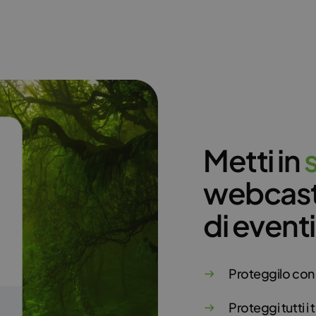
Metti in
webcast
di eventi
Proteggilo con
Proteggi tutti i