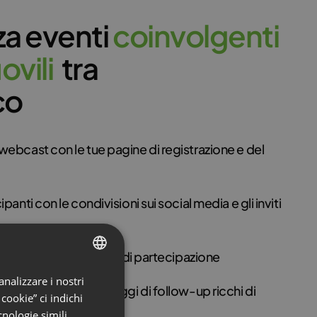
a eventi
c
o
i
n
v
o
l
g
e
n
t
i
u
o
v
i
l
i
tra
co
 webcast con le tue pagine di registrazione e del
ipanti con le condivisioni sui social media e gli inviti
ettatori con certificati di partecipazione
analizzare i nostri
ENGLISH
i più solidi con messaggi di follow-up ricchi di
 cookie” ci indichi
FRENCH
nologie simili.