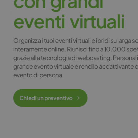
c
o
n
g
r
a
n
d
i
e
v
e
n
t
i
v
i
r
t
u
a
l
i
Organizza i tuoi eventi virtuali e ibridi su larga s
interamente online. Riunisci fino a 10.000 spe
grazie alla tecnologia di webcasting. Personaliz
grande evento virtuale e rendilo accattivante 
evento di persona.
Chiedi un preventivo