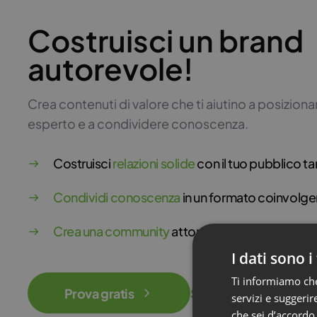
Costruisci un brand
autorevole!
Crea contenuti di valore che ti aiutino a posizion
esperto e a condividere conoscenza.
Costruisci
relazioni solide
con il tuo pubblico ta
Condividi conoscenza
in un formato coinvolge
Crea una community
attorno ai tuoi contenuti
I dati sono i
Ti informiamo che 
Prova gratis
Scopri di più
servizi e suggerire
che sei d’accordo