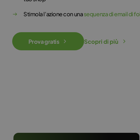
Stimola l’azione con una
sequenza di email di f
Prova gratis
Scopri di più