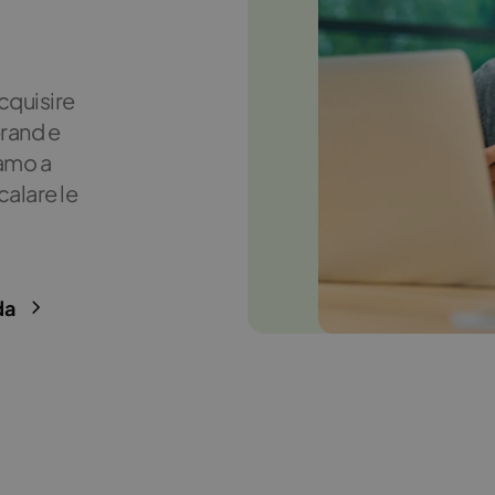
cquisire
brand e
iamo a
calare le
da