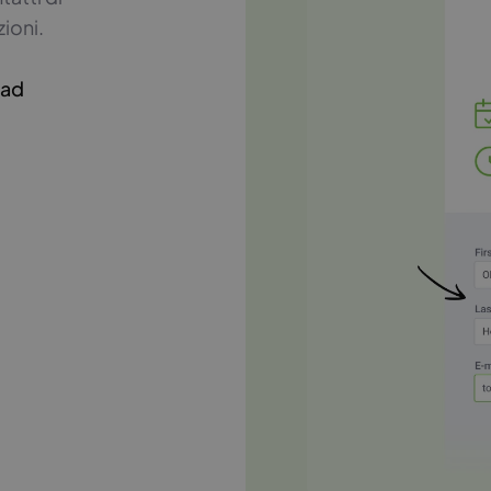
zioni.
ead