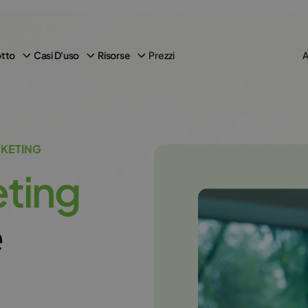
Prezzi
tto
Casi D'uso
Risorse
A
RKETING
e
t
i
n
g
e