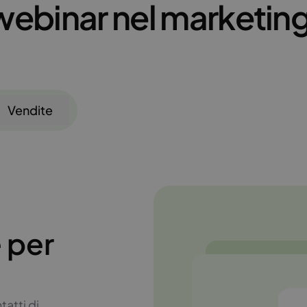
 webinar nel marketin
Vendite
 per
tatti di