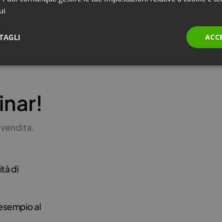
ui
TAGLI
ACC
inar!
 vendita.
tà di
 esempio al