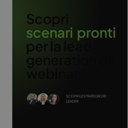
Scopri
s
c
e
n
a
r
i
p
r
o
n
t
i
per la lead
generation da
webinar
SCOPRI LE STRATEGIE DEI
LEADER