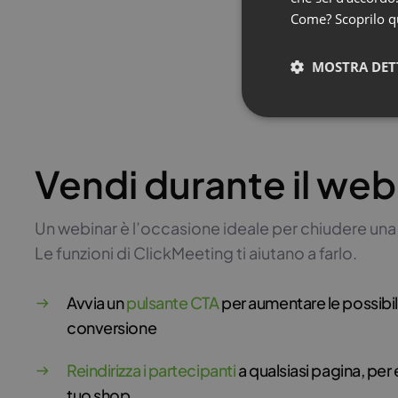
Come? Scoprilo
q
MOSTRA DET
Vendi durante il web
Un webinar è l’occasione ideale per chiudere una
Le funzioni di ClickMeeting ti aiutano a farlo.
Avvia un
pulsante CTA
per aumentare le possibili
conversione
Reindirizza i partecipanti
a qualsiasi pagina, per
tuo shop