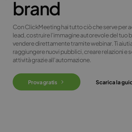
brand
Con ClickMeeting hai tutto ciò che serve per a
lead, costruire l’immagine autorevole del tuo 
vendere direttamente tramite webinar. Ti aiut
raggiungere nuovi pubblici, creare relazioni e s
attività grazie all’automazione.
Prova gratis
Scarica la gui