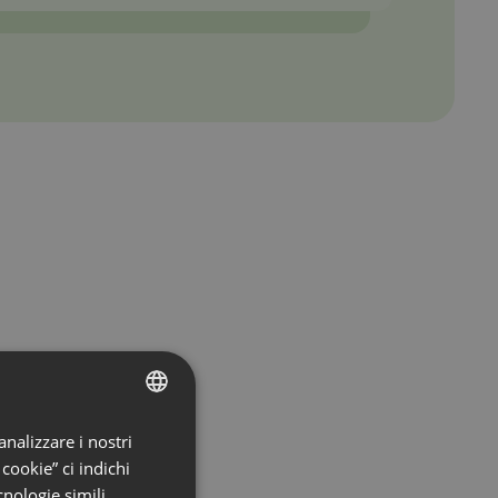
analizzare i nostri
ENGLISH
 cookie” ci indichi
FRENCH
nologie simili.