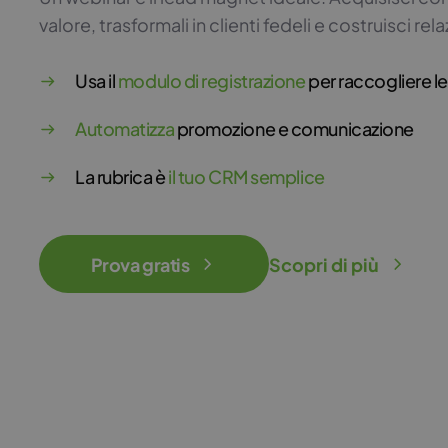
valore, trasformali in clienti fedeli e costruisci rela
Usa il
modulo di registrazione
per raccogliere l
Automatizza
promozione e comunicazione
La rubrica è
il tuo CRM semplice
Prova gratis
Scopri di più