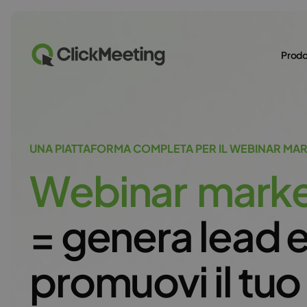
Prodo
UNA PIATTAFORMA COMPLETA PER IL WEBINAR MA
W
e
b
i
n
a
r
m
a
r
k
= genera lead 
promuovi il tuo