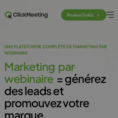
Prueba Gratis
UNE PLATEFORME COMPLÈTE DE MARKETING PAR
WEBINAIRE
M
a
r
k
e
t
i
n
g
p
a
r
w
e
b
i
n
a
i
r
e
= générez
des leads et
promouvez votre
marque