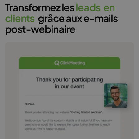
Transformez les
l
e
a
d
s
e
n
c
l
i
e
n
t
s
grâce aux e-mails
post-webinaire