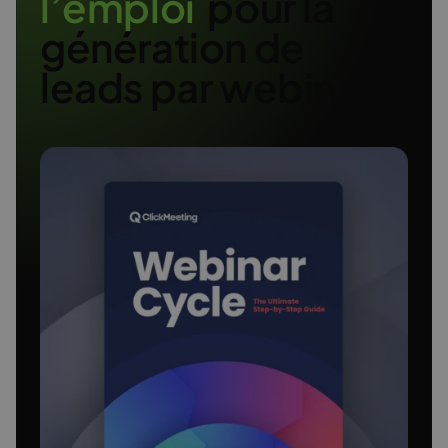
l
’
e
m
p
l
o
i
pour la
génération de
leads par webinaire