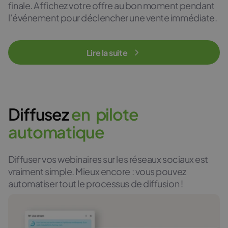
finale. Affichez votre offre au bon moment pendant
l’événement pour déclencher une vente immédiate.
Lire la suite
Diffusez
e
n
p
i
l
o
t
e
a
u
t
o
m
a
t
i
q
u
e
Diffuser vos webinaires sur les réseaux sociaux est
vraiment simple. Mieux encore : vous pouvez
automatiser tout le processus de diffusion !