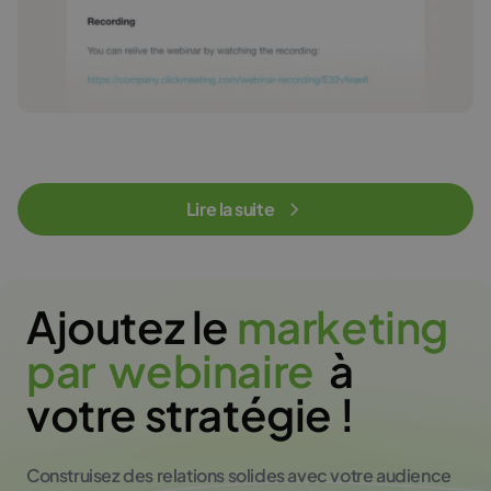
Lire la suite
Ajoutez le
m
a
r
k
e
t
i
n
g
p
a
r
w
e
b
i
n
a
i
r
e
à
votre stratégie !
Construisez des relations solides avec votre audience