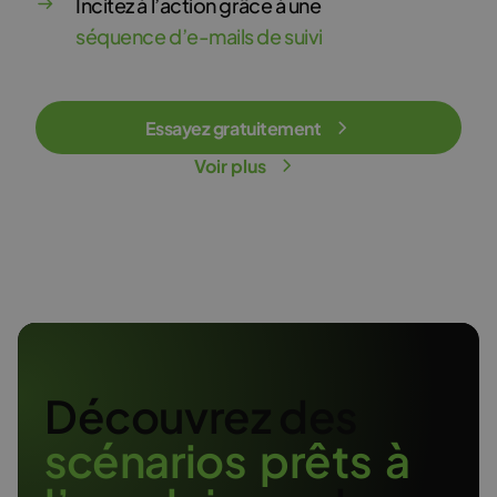
Incitez à l’action grâce à une
séquence d’e-mails de suivi
Essayez gratuitement
Voir plus
Découvrez des
s
c
é
n
a
r
i
o
s
p
r
ê
t
s
à