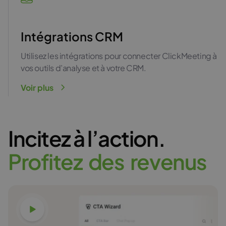
Intégrations CRM
Utilisez les intégrations pour connecter ClickMeeting à
vos outils d’analyse et à votre CRM.
Voir plus
Incitez à l’action.
P
r
o
f
i
t
e
z
d
e
s
r
e
v
e
n
u
s
Ver vídeo