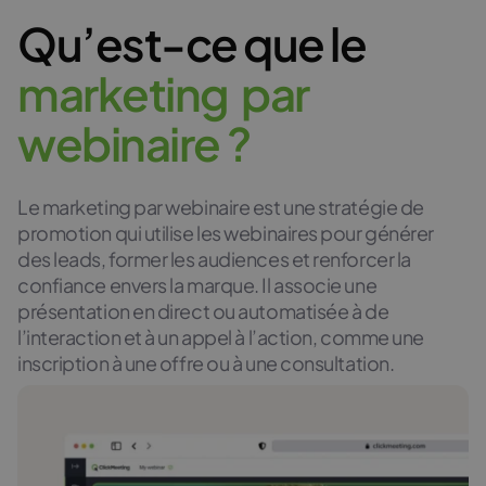
Qu’est-ce que le
m
a
r
k
e
t
i
n
g
p
a
r
w
e
b
i
n
a
i
r
e
?
Le marketing par webinaire est une stratégie de
promotion qui utilise les webinaires pour générer
des leads, former les audiences et renforcer la
confiance envers la marque. Il associe une
présentation en direct ou automatisée à de
l’interaction et à un appel à l’action, comme une
inscription à une offre ou à une consultation.