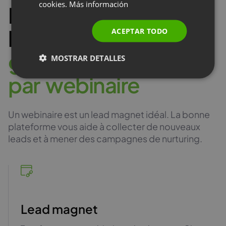
cookies.
Más información
POLISH
Découvrez
RUSSIAN
l’attraction de la
ACEPTAR TODO
SPANISH
g
é
n
é
r
a
t
i
o
n
d
e
l
e
a
d
s
MOSTRAR DETALLES
PORTUGUESE
ITALIAN
p
a
r
w
e
b
i
n
a
i
r
e
Un webinaire est un lead magnet idéal. La bonne
plateforme vous aide à collecter de nouveaux
leads et à mener des campagnes de nurturing.
Lead magnet