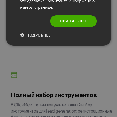
это сделать? Прочитайте информацию
наэтой странице.
Lead magnet
Превратите вебинар в lead magnet. Каждый
ПРИНЯТЬ ВСЕ
уникальный участник — это лид, заинтересованный в
вашей теме.
ПОДРОБНЕЕ
Читать далее
Полный набор инструментов
В ClickMeeting вы получаете полный набор
инструментов для lead generation: регистрационные