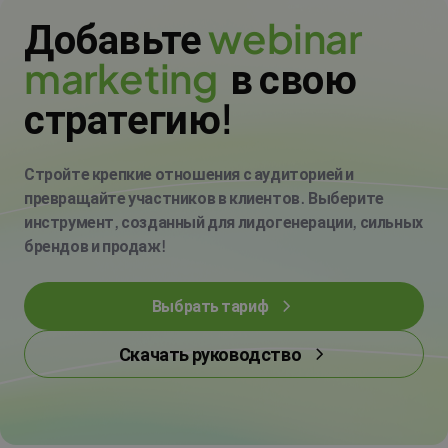
Добавьте
w
e
b
i
n
a
r
m
a
r
k
e
t
i
n
g
в свою
стратегию!
Стройте крепкие отношения с аудиторией и
превращайте участников в клиентов. Выберите
инструмент, созданный для лидогенерации, сильных
брендов и продаж!
Выбрать тариф
Скачать руководство