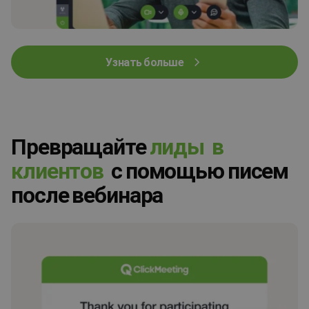
Узнать больше
Превращайте
л
и
д
ы
в
к
л
и
е
н
т
о
в
с помощью писем
после вебинара