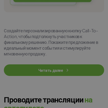
Создайте персонализированную кнопку Call-To-
Action, чтобы подтолкнуть участников к
финальному решению. Покажите предложение в
идеальный момент события и стимулируйте
мгновенную продажу.
Читать далее
Проводите трансляции
н
а
а
в
т
о
п
и
л
о
т
е