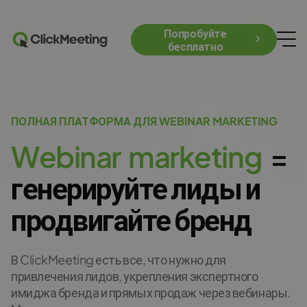
Попробуйте
бесплатно
ПОЛНАЯ ПЛАТФОРМА ДЛЯ WEBINAR MARKETING
W
e
b
i
n
a
r
m
a
r
k
e
t
i
n
g
=
генерируйте лиды и
продвигайте бренд
В ClickMeeting есть все, что нужно для
привлечения лидов, укрепления экспертного
имиджа бренда и прямых продаж через вебинары.