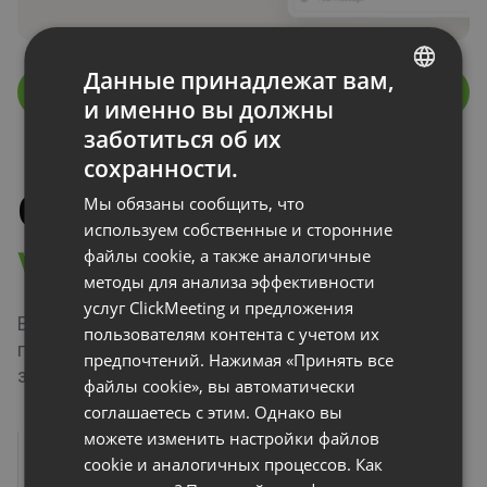
Данные принадлежат вам,
Читать далее
и именно вы должны
ENGLISH
заботиться об их
FRENCH
сохранности.
GERMAN
Откройте силу
Мы обязаны сообщить, что
POLISH
используем собственные и сторонние
w
e
b
i
n
a
r
l
e
a
d
g
e
n
файлы cookie, а также аналогичные
RUSSIAN
методы для анализа эффективности
SPANISH
услуг ClickMeeting и предложения
Вебинар — идеальный lead magnet. Правильная
пользователям контента с учетом их
PORTUGUESE
платформа помогает привлекать новые лиды и
предпочтений. Нажимая «Принять все
запускать кампании lead nurturing.
ITALIAN
файлы cookie», вы автоматически
соглашаетесь с этим. Однако вы
можете изменить настройки файлов
cookie и аналогичных процессов. Как