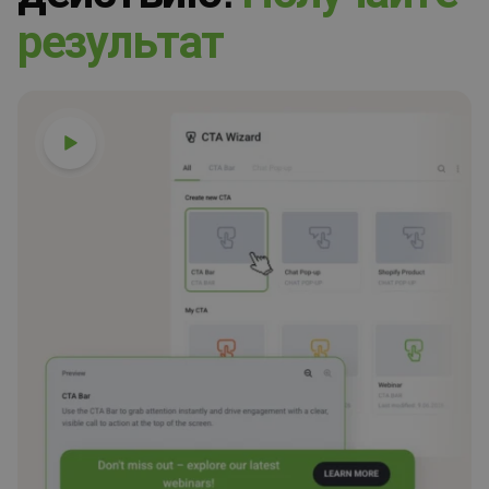
р
е
з
у
л
ь
т
а
т
Смотреть видео