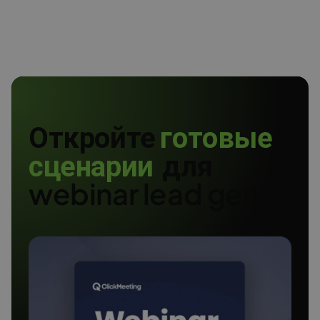
Откройте
г
о
т
о
в
ы
е
с
ц
е
н
а
р
и
и
для
webinar lead gen