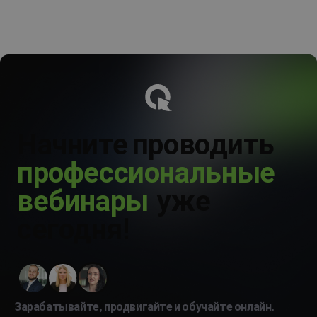
аудитории, продаж или построения экспертного бренда. Затем
подготовьте тему, страницу регистрации, план продвижения,
сценарий вебинара и сообщения после события. Когда первый
процесс заработает, его можно развить с помощью
автоматических вебинаров, контента по запросу, CRM-
интеграций и новых кампаний.
Начните проводить
п
р
о
ф
е
с
с
и
о
н
а
л
ь
н
ы
е
в
е
б
и
н
а
р
ы
уже
сегодня!
Зарабатывайте, продвигайте и обучайте онлайн.