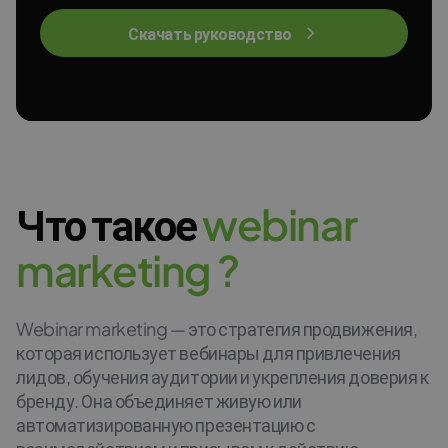
Скачать руководство
Что такое
w
e
b
i
n
a
r
m
a
r
k
e
t
i
n
g
?
Webinar marketing — это стратегия продвижения,
которая использует вебинары для привлечения
лидов, обучения аудитории и укрепления доверия к
бренду. Она объединяет живую или
автоматизированную презентацию с