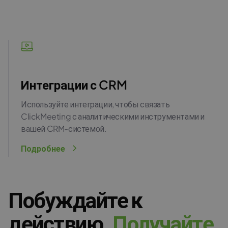
Интеграции с CRM
Используйте интеграции, чтобы связать
ClickMeeting с аналитическими инструментами и
вашей CRM-системой.
Подробнее
Побуждайте к
действию.
П
о
л
у
ч
а
й
т
е