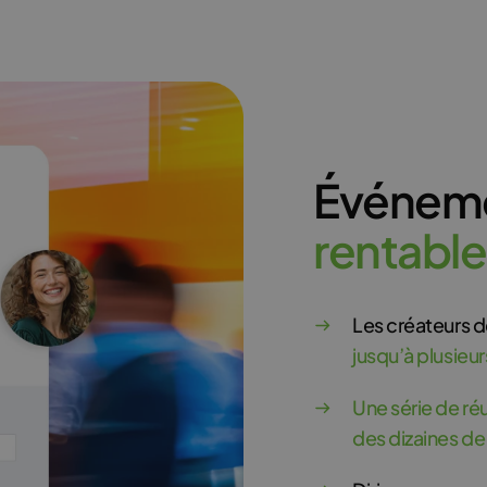
Événemen
r
e
n
t
a
b
l
e
Les créateurs 
jusqu’à plusieur
Une série de ré
des dizaines de 