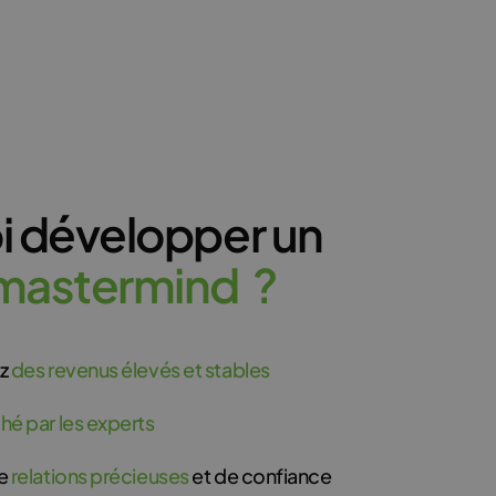
i développer un
m
a
s
t
e
r
m
i
n
d
?
ez
des revenus élevés et stables
hé par les experts
de
relations précieuses
et de confiance