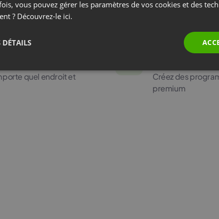
fois, vous pouvez gérer les paramètres de vos cookies et des tec
ne
Connectez ClickMee
ent ? Découvrez-le
ici.
 DÉTAILS
ACC
Système
porte quel endroit et
Créez des program
premium