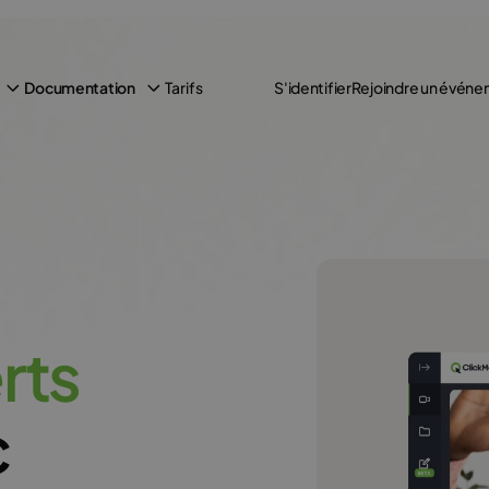
Tarifs
Documentation
S'identifier
Rejoindre un évén
e
r
t
s
c