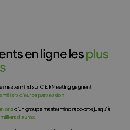
ts en ligne les
p
l
u
s
s
de mastermind sur ClickMeeting gagnent
s milliers d’euros par session
unions
d’un groupe mastermind rapporte jusqu’à
milliers d’euros