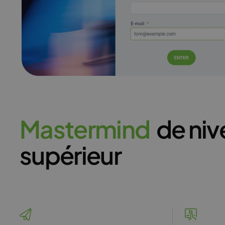
M
a
s
t
e
r
m
i
n
d
de niv
supérieur