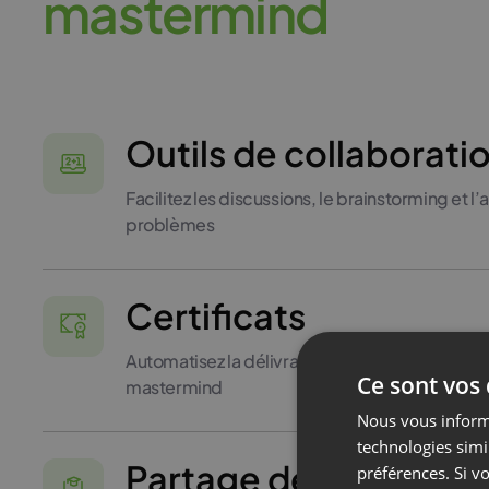
m
a
s
t
e
r
m
i
n
d
Outils de collaborati
Facilitez les discussions, le brainstorming et l
problèmes
Certificats
Automatisez la délivrance de certificats pour l
Ce sont vos
mastermind
Nous vous informo
technologies simi
Partage de connaiss
préférences. Si vo