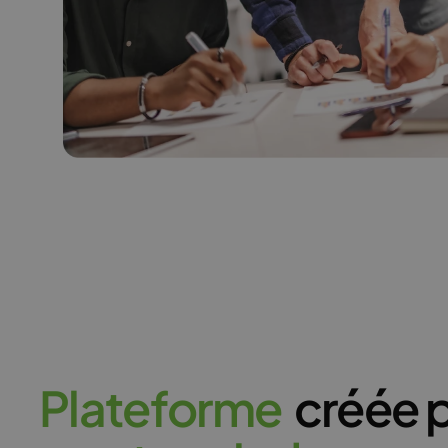
P
l
a
t
e
f
o
r
m
e
créée p