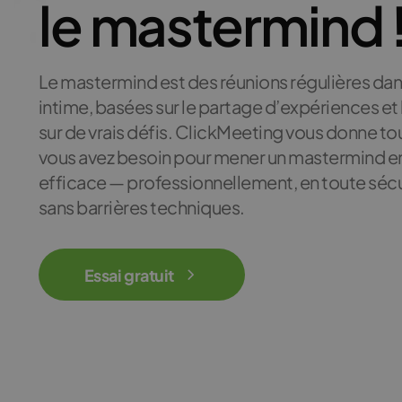
le
mastermind 
Le mastermind est des réunions régulières dan
intime, basées sur le partage d’expériences et l
sur de vrais défis. ClickMeeting vous donne to
vous avez besoin pour mener un mastermind en
efficace — professionnellement, en toute sécu
sans barrières techniques.
Essai gratuit