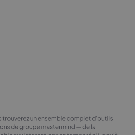
 trouverez un ensemble complet d’outils
ions de groupe mastermind — de la
ble aux interactions en temps réel jusqu’à