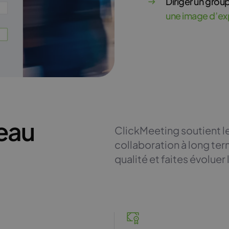
Diriger un gro
une image d’ex
eau
ClickMeeting soutient le
collaboration à long te
qualité et faites évolue