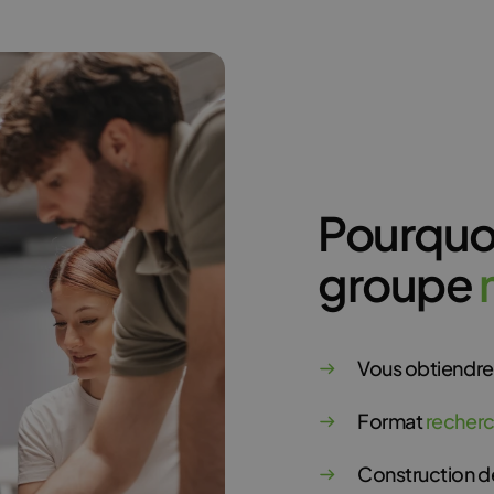
Pourquo
groupe
Vous obtiendr
Format
recherc
Construction 