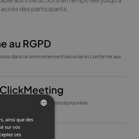
l’accès des participants.
e au RGPD
nions dans un environnement sécurisé et conforme aux
 ClickMeeting
de de l’équipe et de solutions éprouvées
s, ainsi que des
ENGLISH
sé sur vos
FRENCH
ions
cceptez ces