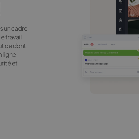
!
s un cadre
e travail
ut ce dont
 ligne
rité et