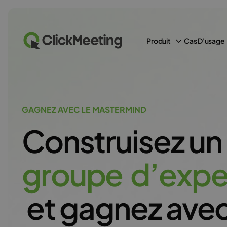
Produit
Cas D'usage
GAGNEZ AVEC LE MASTERMIND
Construisez
un
g
r
o
u
p
e
d
’
e
x
p
et
gagnez
ave