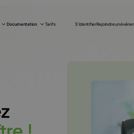
Tarifs
Documentation
S'identifier
Rejoindre un évén
ez
t
r
e
!