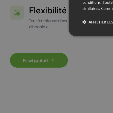
conditions. Toute
Flexibilité et mobilité
similaires. Comm
Tout fonctionne dans le navigateur. Une versi
AFFICHER LES
disponible
Essai gratuit