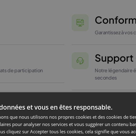
Conform
Garantissez à vos c
Support
cats de participation
Notre légendaire 
secondes
Intégrat
 données et vous en êtes responsable.
 création de projets et la
Connectez-vous ave
ns que nous utilisons nos propres cookies et des cookies de tier
laires pour analyser nos services et vous suggérer un contenu ba
us cliquez sur Accepter tous les cookies, cela signifie que vous a