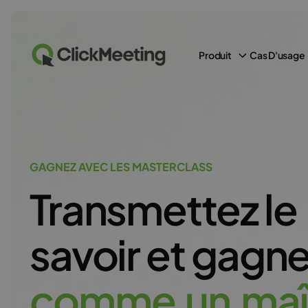
Produit
Cas D'usage
GAGNEZ AVEC LES MASTERCLASS
Transmettez le
savoir et gagn
c
o
m
m
e
u
n
m
a
î