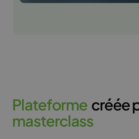
P
l
a
t
e
f
o
r
m
e
créée p
m
a
s
t
e
r
c
l
a
s
s