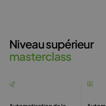
Niveau supérieur
m
a
s
t
e
r
c
l
a
s
s
Automatisation de la
Automa