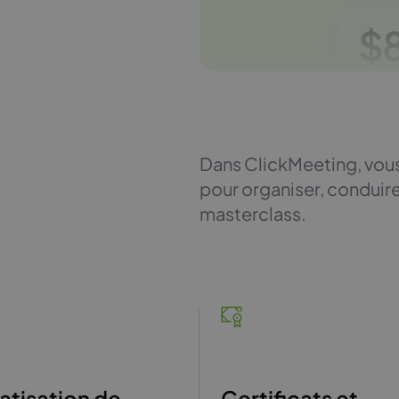
Dans ClickMeeting, vou
pour organiser, conduir
masterclass.
tisation de
Certificats et