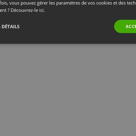
fois, vous pouvez gérer les paramètres de vos cookies et des tec
Système
ent ? Découvrez-le
ici.
on mobile est également
Vous obtenez un sy
 DÉTAILS
ACC