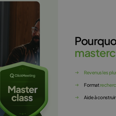
Pourquoi 
m
a
s
t
e
r
c
Revenus les plu
Format
recherc
Aide à constru