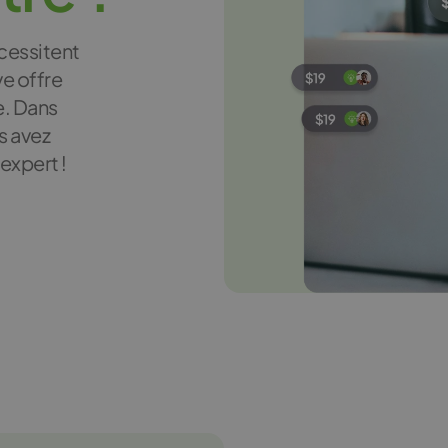
cessitent
ve offre
e. Dans
s avez
expert !