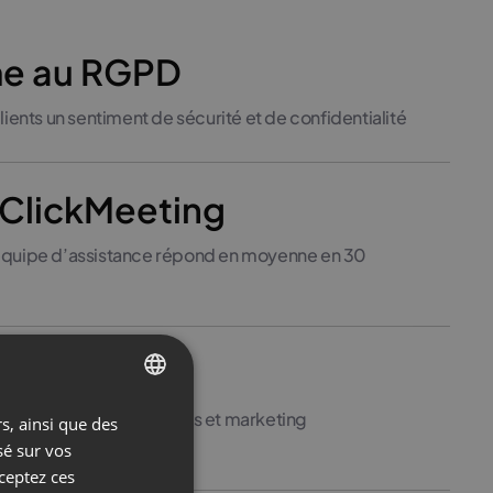
e au RGPD
lients un sentiment de sécurité et de confidentialité
 ClickMeeting
équipe d’assistance répond en moyenne en 30
ions
c des outils analytiques et marketing
s, ainsi que des
ENGLISH
sé sur vos
FRENCH
cceptez ces