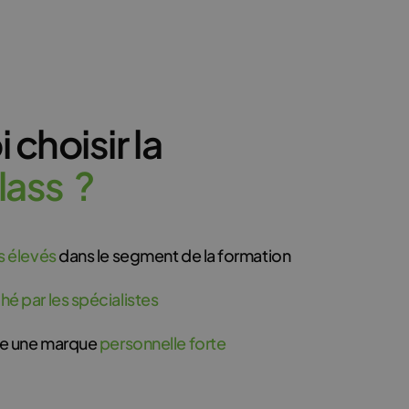
choisir la
l
a
s
s
?
s élevés
dans le segment de la formation
hé par les spécialistes
ire une marque
personnelle forte