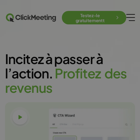
Testez-le
gratuitementt
Incitez à passer à
l’action.
P
r
o
f
i
t
e
z
d
e
s
r
e
v
e
n
u
s
Voir la vidéo