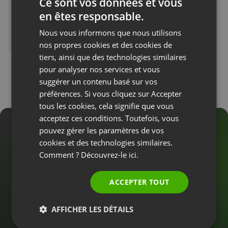
Ce sont vos données et vous
en êtes responsable.
ENGLISH
Nous vous informons que nous utilisons
FRENCH
nos propres cookies et des cookies de
GERMAN
tiers, ainsi que des technologies similaires
pour analyser nos services et vous
POLISH
suggérer un contenu basé sur vos
RUSSIAN
préférences. Si vous cliquez sur Accepter
SPANISH
tous les cookies, cela signifie que vous
acceptez ces conditions. Toutefois, vous
PORTUGUESE
pouvez gérer les paramètres de vos
Transformez les leads en
ITALIAN
cookies et des technologies similaires.
clients pendant le
Comment ? Découvrez-le
ici.
webinaire !
ACCEPTER TOUT
AFFICHER LES DÉTAILS
10 000+
ENTREPRISES ET SPÉCIALISTES