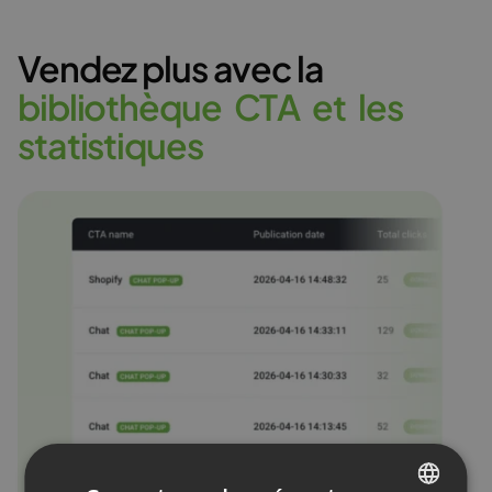
Vendez plus avec la
b
i
b
l
i
o
t
h
è
q
u
e
C
T
A
e
t
l
e
s
s
t
a
t
i
s
t
i
q
u
e
s