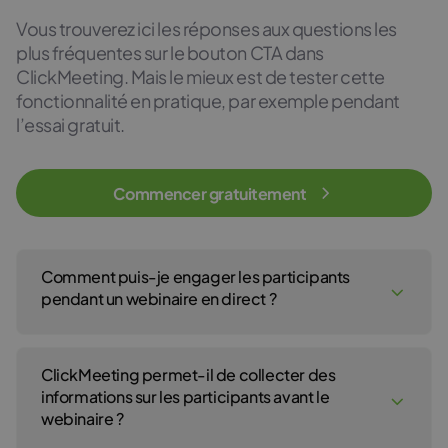
Vous trouverez ici les réponses aux questions les
plus fréquentes sur le bouton CTA dans
ClickMeeting. Mais le mieux est de tester cette
fonctionnalité en pratique, par exemple pendant
l’essai gratuit.
Commencer gratuitement
Comment puis-je engager les participants
pendant un webinaire en direct ?
Vous pouvez présenter, partager des fichiers et des vidéos,
activer le chat en direct, les sondages et les sessions Q&A. Vous
ClickMeeting permet-il de collecter des
disposez aussi d’un tableau blanc virtuel pour collaborer.
informations sur les participants avant le
webinaire ?