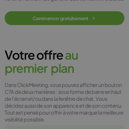
Commencer gratuitement
Votre offre
a
u
p
r
e
m
i
e
r
p
l
a
n
Dans ClickMeeting, vous pouvez afficher un bouton
CTA de deux manières : sous forme de barre en haut
de l’écran et/ou dans la fenêtre de chat. Vous
décidez aussi de son apparence et de son contenu.
Tout est pensé pour offrir à votre marque la meilleure
visibilité possible.