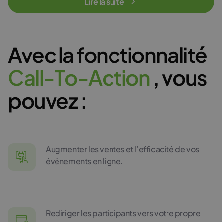
Lire la suite
Avec la fonctionnalité
C
a
l
l
-
T
o
-
A
c
t
i
o
n
, vous
pouvez :
Augmenter les ventes et l’efficacité de vos
événements en ligne.
Rediriger les participants vers votre propre