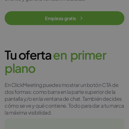
Empieza gratis
Tu oferta
e
n
p
r
i
m
e
r
p
l
a
n
o
En ClickMeeting puedes mostrar un botón CTA de
dos formas: como barra en la parte superior de la
pantalla y/o en la ventana de chat. También decides
cómo se ve y qué contiene. Todo para dar a tu marca
la máxima visibilidad.