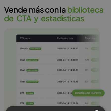
Vende más con la
b
i
b
l
i
o
t
e
c
a
d
e
C
T
A
y
e
s
t
a
d
í
s
t
i
c
a
s