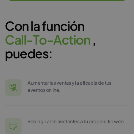
Con la función
C
a
l
l
-
T
o
-
A
c
t
i
o
n
,
puedes:
Aumentar las ventas y la eficacia de tus
eventos online.
Redirigir a los asistentes a tu propio sitio web.