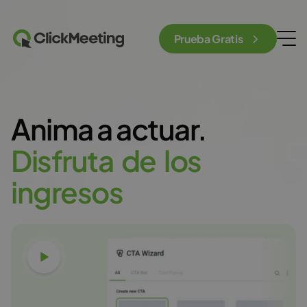
Prueba Gratis
Anima a actuar.
D
i
s
f
r
u
t
a
d
e
l
o
s
i
n
g
r
e
s
o
s
Ver vídeo