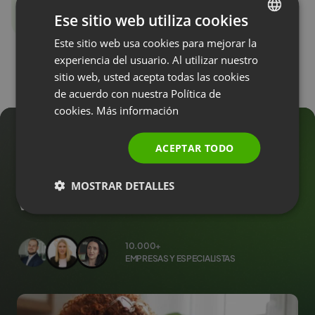
Ese sitio web utiliza cookies
Este sitio web usa cookies para mejorar la
ENGLISH
experiencia del usuario. Al utilizar nuestro
FRENCH
sitio web, usted acepta todas las cookies
GERMAN
de acuerdo con nuestra Política de
cookies.
Más información
POLISH
RUSSIAN
Convierte leads en
ACEPTAR TODO
SPANISH
clientes durante el
MOSTRAR DETALLES
PORTUGUESE
webinar
ITALIAN
10.000+
EMPRESAS Y ESPECIALISTAS