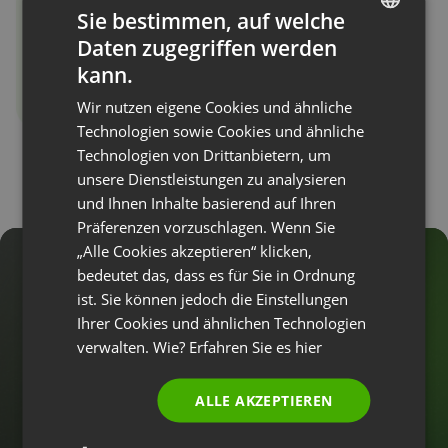
Sie bestimmen, auf welche
Daten zugegriffen werden
ENGLISH
kann.
FRENCH
Wir nutzen eigene Cookies und ähnliche
GERMAN
Technologien sowie Cookies und ähnliche
Technologien von Drittanbietern, um
POLISH
unsere Dienstleistungen zu analysieren
RUSSIAN
und Ihnen Inhalte basierend auf Ihren
SPANISH
Präferenzen vorzuschlagen. Wenn Sie
„Alle Cookies akzeptieren“ klicken,
PORTUGUESE
bedeutet das, dass es für Sie in Ordnung
Verwandle Leads
ITALIAN
ist. Sie können jedoch die Einstellungen
während des Webinars in
Ihrer Cookies und ähnlichen Technologien
verwalten. Wie? Erfahren Sie es
hier
Kunden!
ALLE AKZEPTIEREN
10.000+
UNTERNEHMEN UND FACHLEUTE