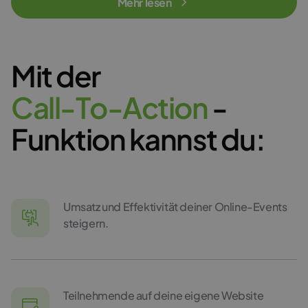
Mehr lesen
Mit der
C
a
l
l
-
T
o
-
A
c
t
i
o
n
-
Funktion kannst du:
Umsatz und Effektivität deiner Online-Events
steigern.
Teilnehmende auf deine eigene Website