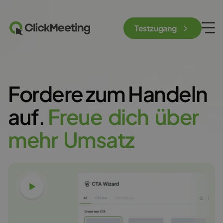
Testzugang
Fordere zum Handeln
auf.
F
r
e
u
e
d
i
c
h
ü
b
e
r
m
e
h
r
U
m
s
a
t
z
Video ansehen