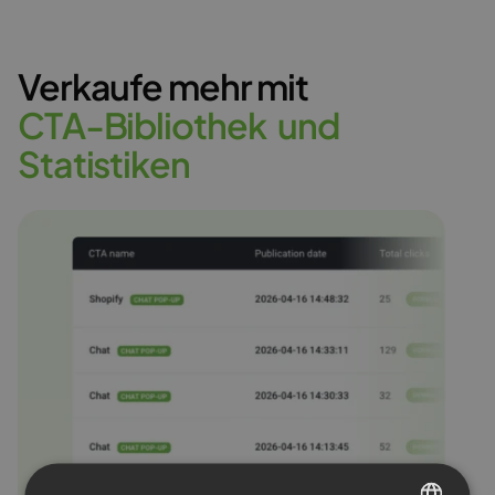
Verkaufe mehr mit
C
T
A
-
B
i
b
l
i
o
t
h
e
k
u
n
d
S
t
a
t
i
s
t
i
k
e
n