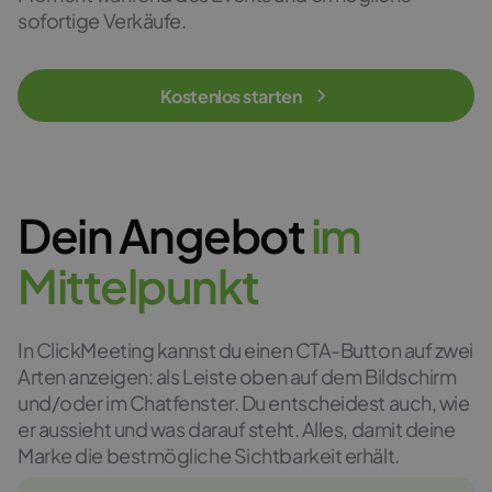
sofortige Verkäufe.
Kostenlos starten
Dein Angebot
i
m
M
i
t
t
e
l
p
u
n
k
t
In ClickMeeting kannst du einen CTA-Button auf zwei
Arten anzeigen: als Leiste oben auf dem Bildschirm
und/oder im Chatfenster. Du entscheidest auch, wie
er aussieht und was darauf steht. Alles, damit deine
Marke die bestmögliche Sichtbarkeit erhält.