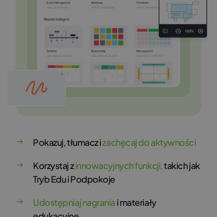
Pokazuj, tłumacz i
zachęcaj do aktywności
Korzystaj z
innowacyjnych funkcji,
takich jak
Tryb Edu i Podpokoje
Udostępniaj nagrania
i materiały
edukacyjne