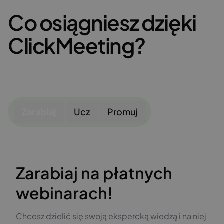
Co osiągniesz dzięki
ClickMeeting?
Zarabiaj
Ucz
Promuj
Zarabiaj na płatnych
webinarach!
Chcesz dzielić się swoją ekspercką wiedzą i na niej