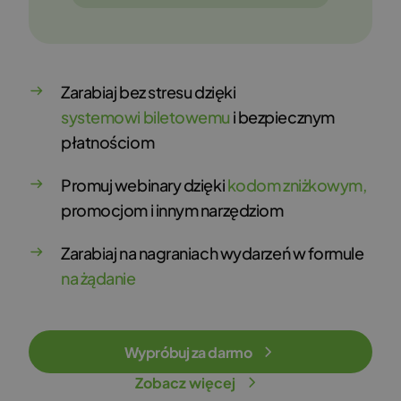
Zarabiaj bez stresu dzięki
systemowi biletowemu
i bezpiecznym
płatnościom
Promuj webinary dzięki
kodom zniżkowym,
promocjom i innym narzędziom
Zarabiaj na nagraniach wydarzeń w formule
na żądanie
Wypróbuj za darmo
Zobacz więcej