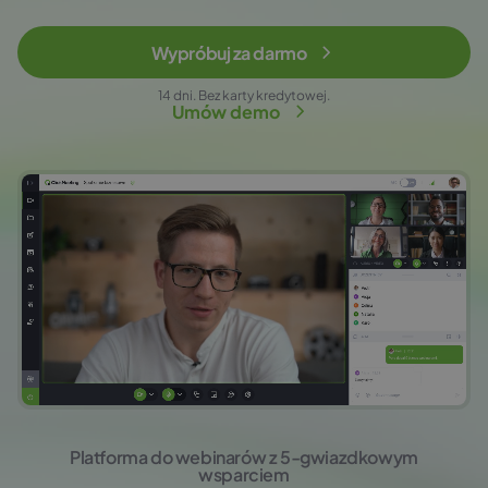
Wypróbuj za darmo
14 dni. Bez karty kredytowej.
Umów demo
Platforma do webinarów z 5‑gwiazdkowym
wsparciem