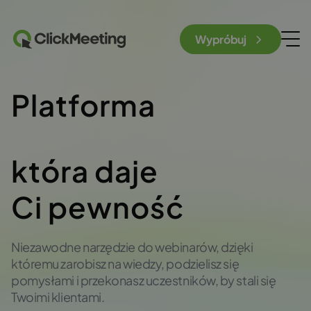
Wypróbuj
Platforma
webinarowa
która daje
Ci pewność
Niezawodne narzędzie do webinarów, dzięki
któremu zarobisz na wiedzy, podzielisz się
pomysłami i przekonasz uczestników, by stali się
Twoimi klientami.