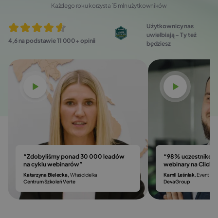
Każdego roku korzysta 15 mln użytkowników
Użytkownicy nas
uwielbiają – Ty też
4,6 na podstawie 11 000+ opinii
będziesz
Obejrzyj
Obejrzyj
“Zdobyliśmy ponad 30 000 leadów
“98% uczestników 
na cyklu webinarów”
webinary na Click
Katarzyna Bielecka,
Właścicielka
Kamil Leśniak
, Event & 
Centrum Szkoleń Verte
DevaGroup