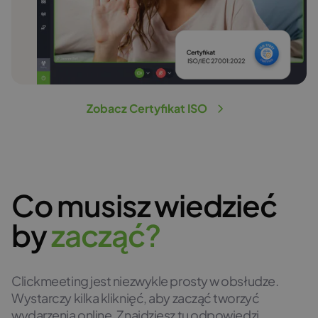
Zobacz Certyfikat ISO
Co musisz wiedzieć
by
z
a
c
z
ą
ć
?
Clickmeeting jest niezwykle prosty w obsłudze.
Wystarczy kilka kliknięć, aby zacząć tworzyć
wydarzenia online. Znajdziesz tu odpowiedzi