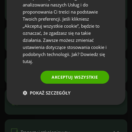
analizowania naszych Usług i do
POLISH
Marketerzy i sprzedawcy
proponowania Ci treści na podstawie
RUSSIAN
Twoich preferencji. Jeśli klikniesz
SPANISH
„Akceptuj wszystkie cookie”, będzie to
oznaczać, że zgadzasz się na takie
PORTUGUESE
NGO i sektor publiczny
działania. Zawsze możesz zmieniać
ITALIAN
ustawienia dotyczące stosowania cookie i
podobnych technologii. Jak? Dowiedz się
tutaj.
Menadżerzy i przedsiębiorcy
AKCEPTUJ WSZYSTKIE
POKAŻ SZCZEGÓŁY
Twórcy internetowi
Pozyskuj leady, buduj
relacje, prezentuj