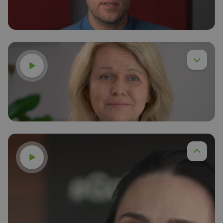
Obejrzyj
Dr inż. Piotr Chyła,
Czytaj więcej
Obejrzyj
dr Anna Budzińska,
Czytaj więcej