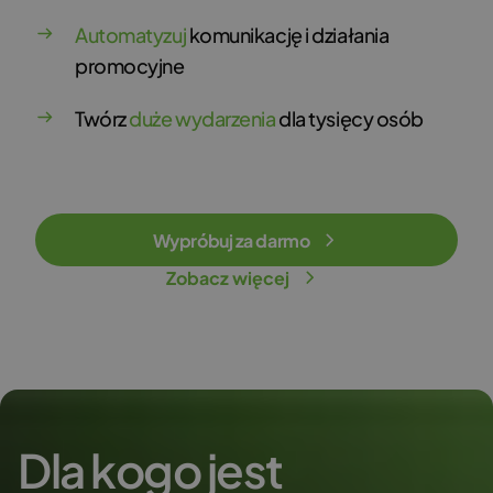
Automatyzuj
komunikację i działania
promocyjne
Twórz
duże wydarzenia
dla tysięcy osób
Wypróbuj za darmo
Zobacz więcej
Dla kogo jest