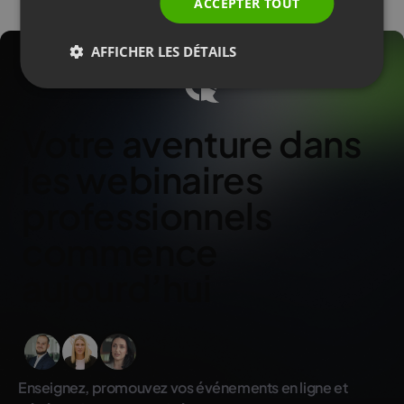
ACCEPTER TOUT
AFFICHER LES DÉTAILS
Votre aventure dans
les webinaires
professionnels
commence
aujourd’hui
Enseignez, promouvez vos événements en ligne et