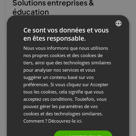
Solutions entreprises &
éducation
Pour toute question
Ce sont vos données et vous
en êtes responsable.
ENGLISH
Nous vous informons que nous utilisons
FRENCH
nos propres cookies et des cookies de
GERMAN
tiers, ainsi que des technologies similaires
pour analyser nos services et vous
POLISH
suggérer un contenu basé sur vos
RUSSIAN
préférences. Si vous cliquez sur Accepter
RP et partenariats
SPANISH
tous les cookies, cela signifie que vous
acceptez ces conditions. Toutefois, vous
PORTUGUESE
pr@clickmeeting.com
pouvez gérer les paramètres de vos
ITALIAN
partnership@clickmeeting.com
cookies et des technologies similaires.
Comment ? Découvrez-le
ici.