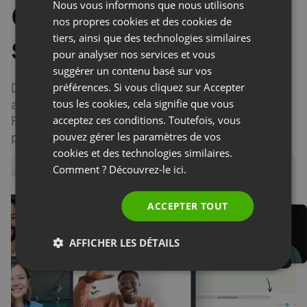
Collaboration en
Nous vous informons que nous utilisons
FRENCH
nos propres cookies et des cookies de
GERMAN
salles de travail
tiers, ainsi que des technologies similaires
pour analyser nos services et vous
POLISH
suggérer un contenu basé sur vos
RUSSIAN
Divisez votre événement en petites salles de travail
préférences. Si vous cliquez sur Accepter
SPANISH
accueillant jusqu’à 40 personnes.
tous les cookies, cela signifie que vous
Favorisez la collaboration et combinez théorie et
acceptez ces conditions. Toutefois, vous
PORTUGUESE
pratique !
pouvez gérer les paramètres de vos
ITALIAN
cookies et des technologies similaires.
Comment ? Découvrez-le
ici.
Voir la vidéo
ACCEPTER TOUT
AFFICHER LES DÉTAILS