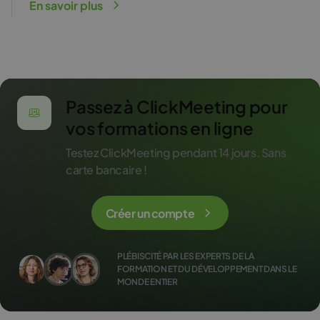
En savoir plus
Passez à ClickMeeting pour
vos formations en ligne
Testez ClickMeeting pendant 14 jours. Sans
carte bancaire !
Créer un compte
PLÉBISCITÉ PAR LES EXPERTS DE LA
FORMATION ET DU DÉVELOPPEMENT DANS LE
MONDE ENTIER