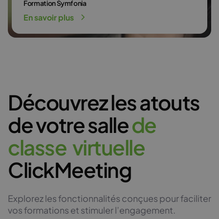
Formation Symfonia
En savoir plus
Découvrez les atouts
de votre salle
d
e
c
l
a
s
s
e
v
i
r
t
u
e
l
l
e
ClickMeeting
Explorez les fonctionnalités conçues pour faciliter
vos formations et stimuler l’engagement.