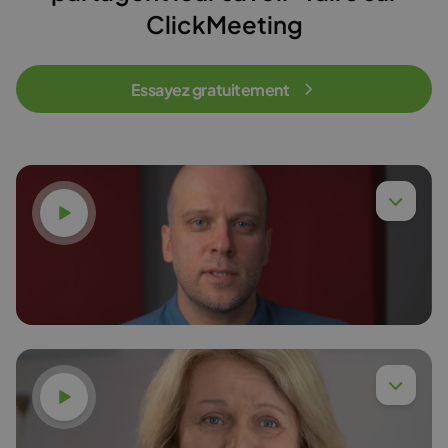
ClickMeeting
Essayez gratuitement
Voir la vidéo
Dr ing. Piotr Chyła
En savoir plus
Voir la vidéo
Dr Anna Budzińska