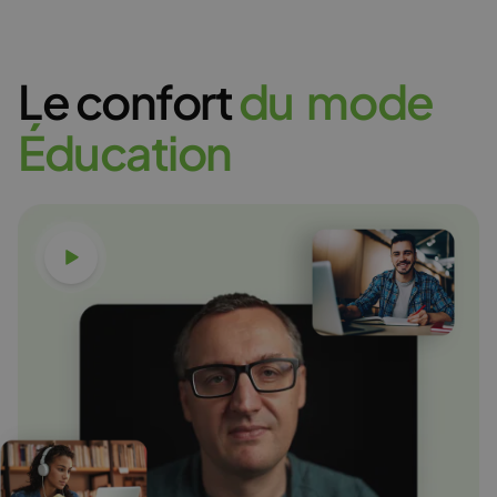
Le confort
d
u
m
o
d
e
É
d
u
c
a
t
i
o
n
Voir la vidéo