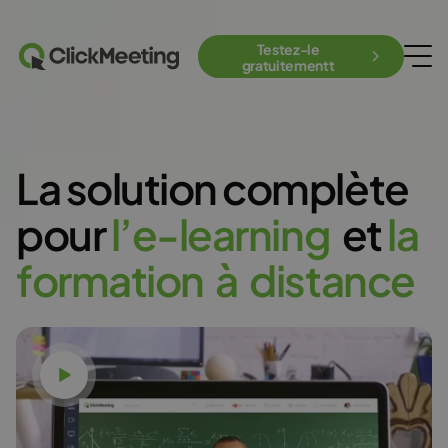
Testez-le
gratuitementt
La solution complète
pour
l
’
e
-
l
e
a
r
n
i
n
g
et
l
a
f
o
r
m
a
t
i
o
n
à
d
i
s
t
a
n
c
e
Voir la vidéo