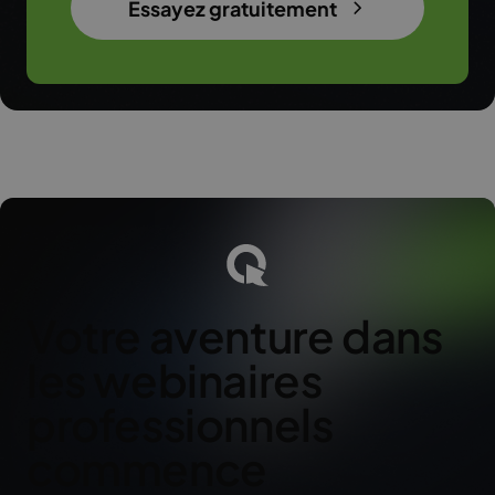
Essayez gratuitement
Votre aventure dans
les webinaires
professionnels
commence