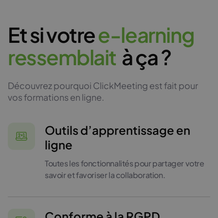
Et si votre
e
-
l
e
a
r
n
i
n
g
r
e
s
s
e
m
b
l
a
i
t
à ça ?
Découvrez pourquoi ClickMeeting est fait pour
vos formations en ligne.
Outils d’apprentissage en
ligne
Toutes les fonctionnalités pour partager votre
savoir et favoriser la collaboration.
Conforme à la RGPD