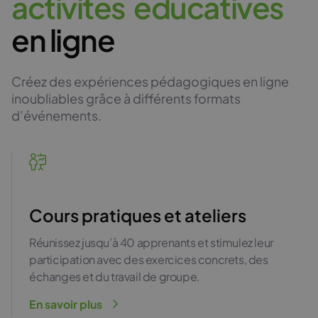
a
c
t
i
v
i
t
é
s
é
d
u
c
a
t
i
v
e
s
en ligne
Créez des expériences pédagogiques en ligne
inoubliables grâce à différents formats
d’événements.
Cours pratiques et ateliers
Réunissez jusqu’à 40 apprenants et stimulez leur
participation avec des exercices concrets, des
échanges et du travail de groupe.
En savoir plus