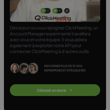
Dès le jour où vous rejoignez ClickMeeting, un
Account Manager expérimenté travaillera
avec vous et votre équipe. Il vous aidera
également à exploiter notre API pour
connecter ClickMeeting à d’autres outils.
REJOIGNEZ PLUS DE 10 000
ENTREPRISES ET SPÉCIALISTES
Obtenir un devis