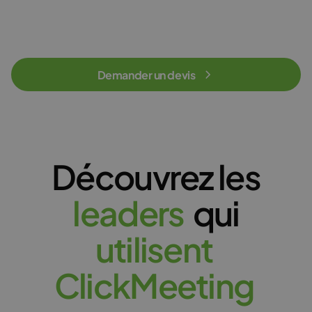
Demander un devis
Découvrez les
l
e
a
d
e
r
s
qui
u
t
i
l
i
s
e
n
t
C
l
i
c
k
M
e
e
t
i
n
g