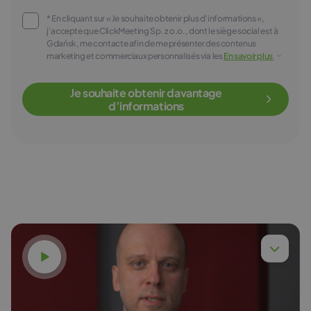
* En cliquant sur « Je souhaite obtenir plus d’informations »,
j’accepte que ClickMeeting Sp. z o.o., dont le siège social est à
Gdańsk, me contacte afin de me présenter des contenus
marketing et commerciaux personnalisés via les
En savoir plus
Je souhaite obtenir davantage
d’informations
Voir la vidéo
Dr ing. Piotr Chyła
En savoir plus