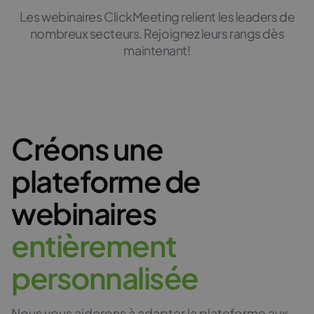
Les webinaires ClickMeeting relient les leaders de
nombreux secteurs. Rejoignez leurs rangs dès
maintenant!
Créons une
plateforme de
webinaires
e
n
t
i
è
r
e
m
e
n
t
p
e
r
s
o
n
n
a
l
i
s
é
e
Nous vous aiderons à adapter la plateforme aux