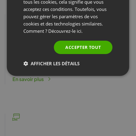
SPANISH
tous les cookies, cela signifie que vous
acceptez ces conditions. Toutefois, vous
PORTUGUESE
pouvez gérer les paramètres de vos
ITALIAN
cookies et des technologies similaires.
Comment ? Découvrez-le
ici.
Standard SLA garanti
ACCEPTER TOUT
Vous recevez des standards de service clairement
définis et une garantie de haute disponibilité des
AFFICHER LES DÉTAILS
serveurs pour la stabilité des événements.
En savoir plus