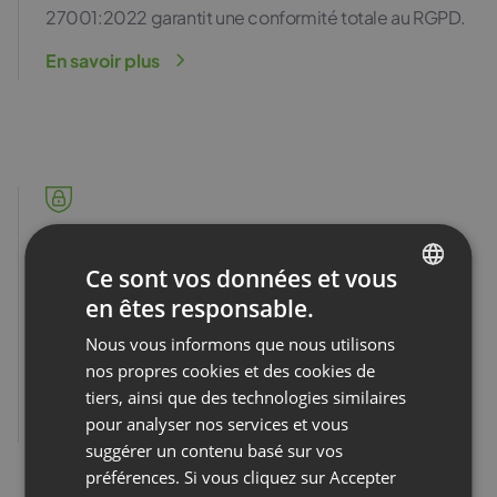
27001:2022 garantit une conformité totale au RGPD.
En savoir plus
Ce sont vos données et vous
Sécurité
en êtes responsable.
ENGLISH
Utilisez le chiffrement E2EE, l’authentification unique
Nous vous informons que nous utilisons
FRENCH
SSO et les jetons d’accès pour protéger vos
nos propres cookies et des cookies de
événements et participants.
GERMAN
tiers, ainsi que des technologies similaires
En savoir plus
pour analyser nos services et vous
POLISH
suggérer un contenu basé sur vos
RUSSIAN
préférences. Si vous cliquez sur Accepter