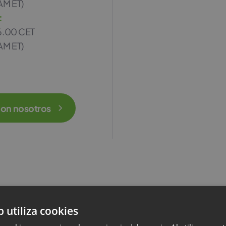
AM ET)
:
6.00 CET
AM ET)
con nosotros
b utiliza cookies