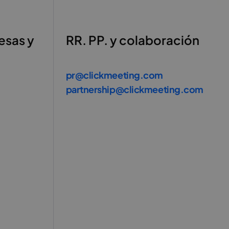
esas y
RR. PP. y colaboración
pr@clickmeeting.com
partnership@clickmeeting.com