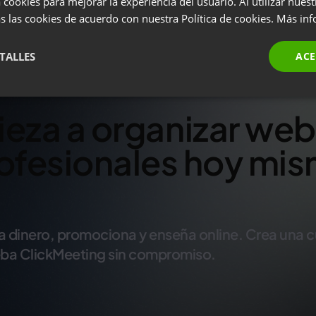
 cookies para mejorar la experiencia del usuario. Al utilizar nuest
s las cookies de acuerdo con nuestra Política de cookies.
Más inf
TALLES
ACE
eza a organizar web
ofesionales hoy mi
 dinero, promociona y enseña online. Crea una c
ba ClickMeeting sin compromiso.