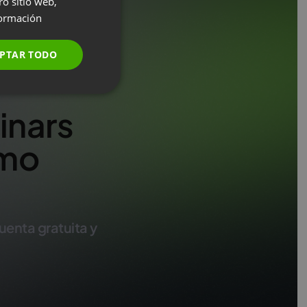
ro sitio web,
ormación
FRENCH
GERMAN
PTAR TODO
POLISH
RUSSIAN
inars
SPANISH
PORTUGUESE
smo
ITALIAN
uenta gratuita y