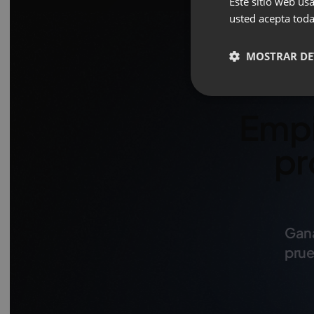
Este sitio web usa
usted acepta toda
MOSTRAR DE
Empi
pr
Gana
prue