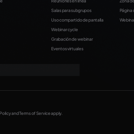
se
Reuniones en línea
Zona de
Salas para subgrupos
Página 
Uso compartido de pantalla
Webinar
Webinar cycle
Grabación de webinar
Eventos virtuales
Policy
and
Terms of Service
apply.