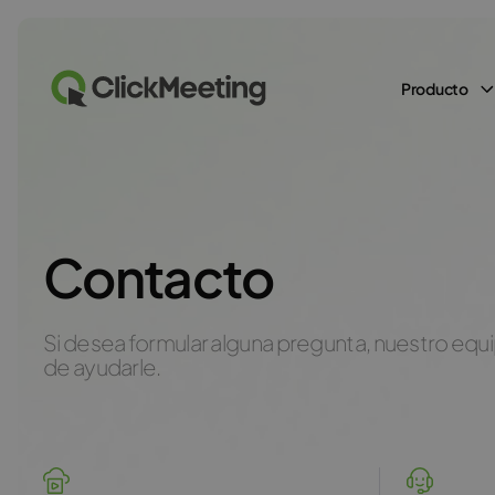
Producto
Contacto
Si desea formular alguna pregunta, nuestro eq
de ayudarle.