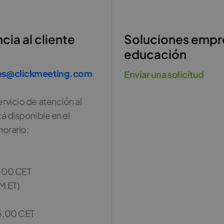
cia al cliente
Soluciones empr
educación
es@clickmeeting.com
Enviar una solicitud
rvicio de atención al
tá disponible en el
horario:
.00 CET
M ET)
6.00 CET