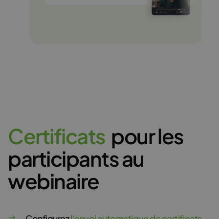
C
e
r
t
i
f
i
c
a
t
s
pour les
participants au
webinaire
Configurez
l’envoi automatique de certificats