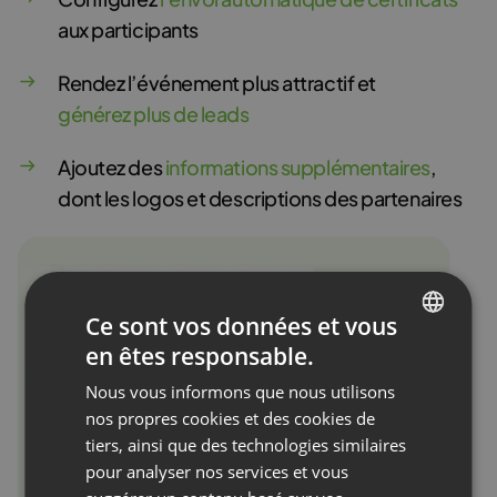
aux participants
Rendez l’événement plus attractif et
générez plus de leads
Ajoutez des
informations supplémentaires
,
dont les logos et descriptions des partenaires
Ce sont vos données et vous
en êtes responsable.
ENGLISH
Nous vous informons que nous utilisons
FRENCH
nos propres cookies et des cookies de
GERMAN
tiers, ainsi que des technologies similaires
pour analyser nos services et vous
POLISH