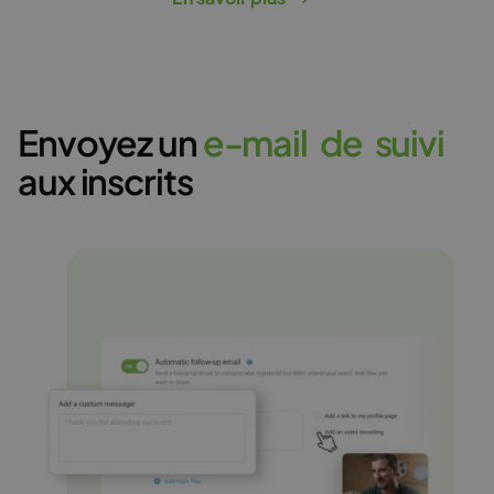
Envoyez un
e
-
m
a
i
l
d
e
s
u
i
v
i
aux inscrits