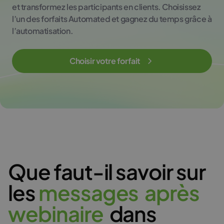
et transformez les participants en clients. Choisissez
l’un des forfaits Automated et gagnez du temps grâce à
l’automatisation.
Choisir votre forfait
Que faut-il savoir sur
les
m
e
s
s
a
g
e
s
a
p
r
è
s
w
e
b
i
n
a
i
r
e
dans