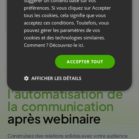
suggérer un contenu basé sur vos
RUSSIAN
préférences. Si vous cliquez sur Accepter
SPANISH
tous les cookies, cela signifie que vous
acceptez ces conditions. Toutefois, vous
PORTUGUESE
pouvez gérer les paramètres de vos
ITALIAN
cookies et des technologies similaires.
Lire la suite
Comment ? Découvrez-le
ici.
ACCEPTER TOUT
Misez sur
AFFICHER LES DÉTAILS
l
’
a
u
t
o
m
a
t
i
s
a
t
i
o
n
d
e
l
a
c
o
m
m
u
n
i
c
a
t
i
o
n
après webinaire
Construisez des relations solides avec votre audience