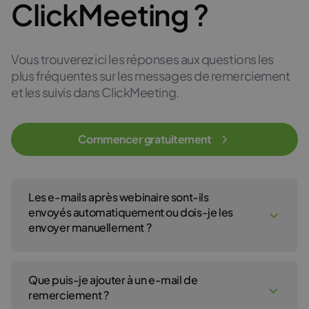
ClickMeeting ?
Vous trouverez ici les réponses aux questions les
plus fréquentes sur les messages de remerciement
et les suivis dans ClickMeeting.
Commencer gratuitement
Les e-mails après webinaire sont-ils
envoyés automatiquement ou dois-je les
envoyer manuellement ?
L’envoi fonctionne de manière entièrement automatique : vous
configurez le message une fois, puis la plateforme s’occupe du
Que puis-je ajouter à un e-mail de
reste. Cela concerne aussi bien l’e-mail de remerciement envoyé
aux participants que le message de suivi envoyé aux personnes
remerciement ?
inscrites qui n’ont pas participé.