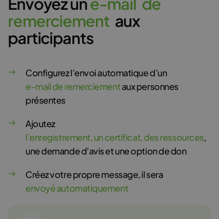
Envoyez un
e
-
m
a
i
l
d
e
r
e
m
e
r
c
i
e
m
e
n
t
aux
participants
Configurez l’envoi automatique d’un
e-mail de remerciement
aux personnes
présentes
Ajoutez
l’enregistrement, un certificat, des ressources
,
une demande d’avis et une option de don
Créez votre propre message, il sera
envoyé automatiquement