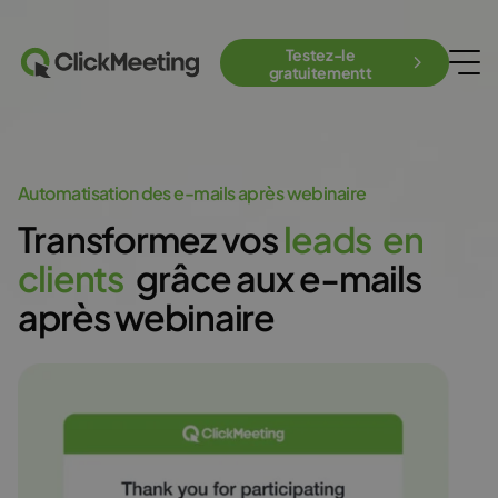
Testez-le
gratuitementt
Automatisation des e-mails après webinaire
Transformez vos
l
e
a
d
s
e
n
c
l
i
e
n
t
s
grâce aux e-mails
après webinaire