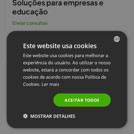
Soluções para empresas e
educação
Enviar consultas
Este website usa cookies
Este website usa cookies para melhorar a
ENGLISH
experiência do usuário. Ao utilizar o nosso
FRENCH
website, estará a concordar com todos os
GERMAN
cookies de acordo com nossa Política de
Cookies.
Ler mais
Relações públicas e parceria
POLISH
RUSSIAN
pr@clickmeeting.com
ACEITAR TODOS
partnership@clickmeeting.com
SPANISH
MOSTRAR DETALHES
PORTUGUESE
ITALIAN