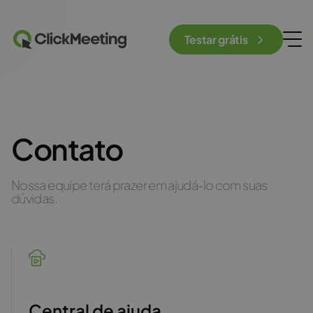
Testar grátis
Contato
Nossa equipe terá prazer em ajudá-lo com suas
dúvidas.
Central de ajuda