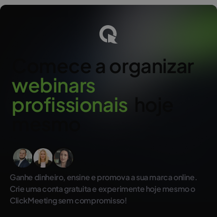
Comece a organizar
w
e
b
i
n
a
r
s
p
r
o
f
i
s
s
i
o
n
a
i
s
hoje
mesmo
Ganhe dinheiro, ensine e promova a sua marca online.
Crie uma conta gratuita e experimente hoje mesmo o
ClickMeeting sem compromisso!