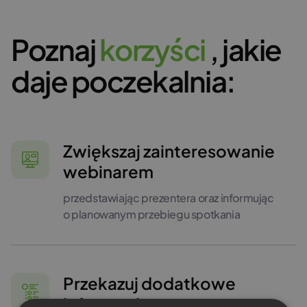
Poznaj
k
o
r
z
y
ś
c
i
, jakie
daje poczekalnia:
Zwiększaj zainteresowanie
webinarem
przedstawiając prezentera oraz informując
o planowanym przebiegu spotkania
Przekazuj dodatkowe
informacje