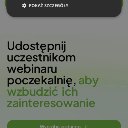
Zobacz wszystkie funkcje
POKAŻ SZCZEGÓŁY
Udostępnij
uczestnikom
webinaru
poczekalnię,
a
b
y
w
z
b
u
d
z
i
ć
i
c
h
z
a
i
n
t
e
r
e
s
o
w
a
n
i
e
Wypróbuj za darmo