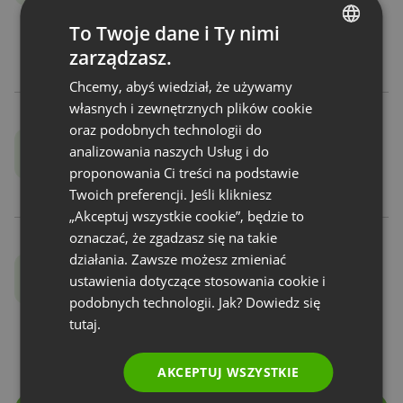
To Twoje dane i Ty nimi
oraz dokumenty przed rozpoczęciem
webinaru
zarządzasz.
ENGLISH
Chcemy, abyś wiedział, że używamy
FRENCH
własnych i zewnętrznych plików cookie
GERMAN
oraz podobnych technologii do
Dostosuj wygląd poczekalni
analizowania naszych Usług i do
POLISH
proponowania Ci treści na podstawie
za pomocą intuicyjnego narzędzia do edycji
RUSSIAN
Twoich preferencji. Jeśli klikniesz
SPANISH
„Akceptuj wszystkie cookie”, będzie to
oznaczać, że zgadzasz się na takie
PORTUGUESE
działania. Zawsze możesz zmieniać
Dodaj własne logo
ITALIAN
ustawienia dotyczące stosowania cookie i
oraz firmowe kolory
podobnych technologii. Jak? Dowiedz się
tutaj.
i nadaj poczekalni indywidualny charakter.
AKCEPTUJ WSZYSTKIE