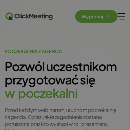
Wypróbuj
POCZEKALNIA Z AGENDĄ
Pozwól uczestnikom
przygotować się
w
p
o
c
z
e
k
a
l
n
i
Przed każdym webinarem, uruchom poczekalnię
z agendą. Opisz, jakie zagadnienia zostaną
poruszone oraz kto wystąpi w roli prezentera.