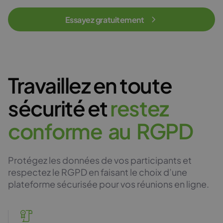
Essayez gratuitement
Travaillez en toute
sécurité et
r
e
s
t
e
z
c
o
n
f
o
r
m
e
a
u
R
G
P
D
Protégez les données de vos participants et
respectez le RGPD en faisant le choix d’une
plateforme sécurisée pour vos réunions en ligne.