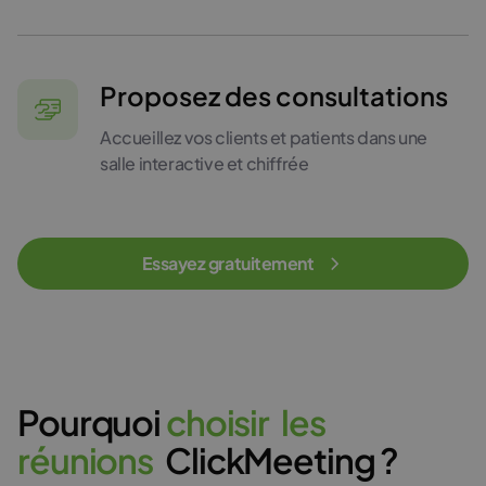
Proposez des consultations
Accueillez vos clients et patients dans une
salle interactive et chiffrée
Essayez gratuitement
Pourquoi
c
h
o
i
s
i
r
l
e
s
r
é
u
n
i
o
n
s
ClickMeeting ?