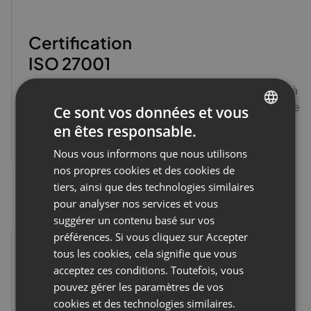
Certification
ISO 27001
Les données collectées sont protégées et soumises à
des audits de sécurité réguliers, comme l’atteste notre
Ce sont vos données et vous
certification ISO.
en êtes responsable.
ENGLISH
Voir le certificat
Nous vous informons que nous utilisons
FRENCH
nos propres cookies et des cookies de
GERMAN
tiers, ainsi que des technologies similaires
pour analyser nos services et vous
POLISH
suggérer un contenu basé sur vos
RUSSIAN
préférences. Si vous cliquez sur Accepter
SPANISH
tous les cookies, cela signifie que vous
acceptez ces conditions. Toutefois, vous
PORTUGUESE
Chiffrement de bout en bout
pouvez gérer les paramètres de vos
ITALIAN
cookies et des technologies similaires.
(E2EE)