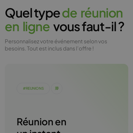
Quel type
d
e
r
é
u
n
i
o
n
e
n
l
i
g
n
e
vous faut-il ?
Personnalisez votre événement selon vos
besoins. Tout est inclus dans l’offre !
#REUNIONS
Réunion en