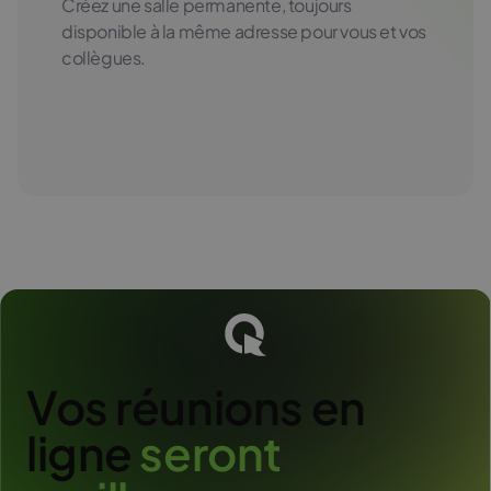
Créez une salle permanente, toujours
disponible à la même adresse pour vous et vos
collègues.
Vos réunions en
ligne
s
e
r
o
n
t