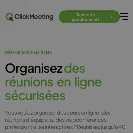
Testez-le
gratuitementt
RÉUNIONS EN LIGNE
Organisez
d
e
s
r
é
u
n
i
o
n
s
e
n
l
i
g
n
e
s
é
c
u
r
i
s
é
e
s
Vous voulez organiser des cours en ligne, des
réunions d’équipe ou des visioconférences
professionnelles interactives ? Réunissez jusqu’à 40