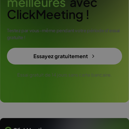
m
e
i
l
l
e
u
r
e
s
avec
ClickMeeting !
Testez par vous-même pendant votre période d’essai
gratuite !
Essayez gratuitement
Essai gratuit de 14 jours sans carte bancaire.