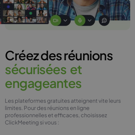
Créez des réunions
s
é
c
u
r
i
s
é
e
s
e
t
e
n
g
a
g
e
a
n
t
e
s
Les plateformes gratuites atteignent vite leurs
limites. Pour des réunions en ligne
professionnelles et efficaces, choisissez
ClickMeeting si vous :