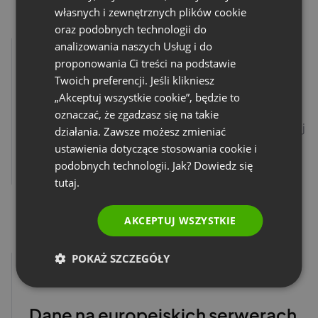
własnych i zewnętrznych plików cookie
GERMAN
oraz podobnych technologii do
analizowania naszych Usług i do
POLISH
proponowania Ci treści na podstawie
RUSSIAN
Twoich preferencji. Jeśli klikniesz
SPANISH
Szyfrowanie E2EE
„Akceptuj wszystkie cookie”, będzie to
oznaczać, że zgadzasz się na takie
PORTUGUESE
Poufne spotkanie? Włącz pełne szyfrowanie i zapewnij
działania. Zawsze możesz zmieniać
prywatność i ochronę danych.
ITALIAN
ustawienia dotyczące stosowania cookie i
podobnych technologii. Jak? Dowiedz się
Przeczytaj więcej
tutaj.
AKCEPTUJ WSZYSTKIE
POKAŻ SZCZEGÓŁY
Dane na europejskich serwerach