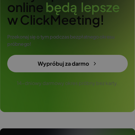
online
b
ę
d
ą
l
e
p
s
z
e
w ClickMeeting!
Przekonaj się o tym podczas bezpłatnego okresu
próbnego!
Wypróbuj za darmo
14-dniowy darmowy okres próbny bez karty.