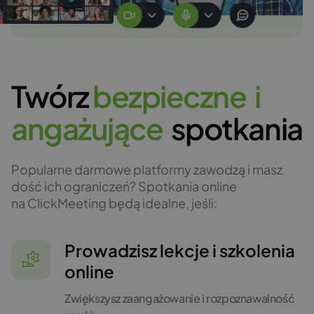
Twórz
b
e
z
p
i
e
c
z
n
e
i
a
n
g
a
ż
u
j
ą
c
e
spotkania
Popularne darmowe platformy zawodzą i masz
dość ich ograniczeń? Spotkania online
na ClickMeeting będą idealne, jeśli:
Prowadzisz lekcje i szkolenia
online
Zwiększysz zaangażowanie i rozpoznawalność