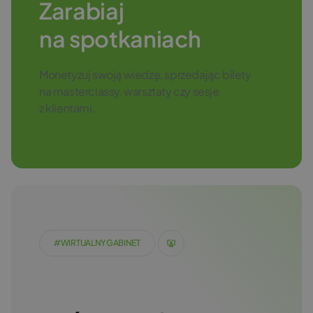
Zarabiaj
na spotkaniach
Monetyzuj swoją wiedzę, sprzedając bilety
na masterclassy, warsztaty czy sesje
z klientami.
#WIRTUALNYGABINET