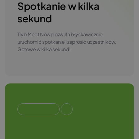
Spotkanie w kilka
sekund
Tryb Meet Now pozwala błyskawicznie
uruchomić spotkanie i zaprosić uczestników.
Gotowe w kilka sekund!
#MONETYZACJA