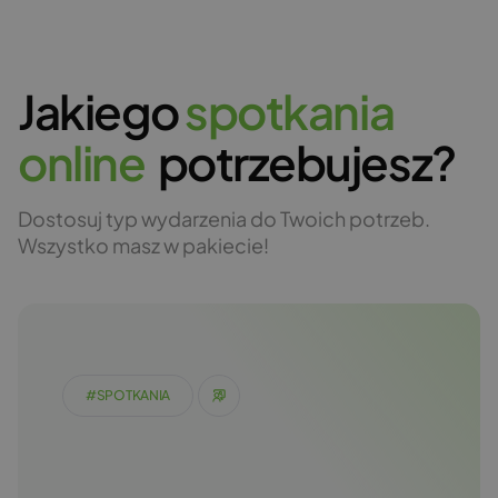
Jakiego
s
p
o
t
k
a
n
i
a
o
n
l
i
n
e
potrzebujesz?
Dostosuj typ wydarzenia do Twoich potrzeb.
Wszystko masz w pakiecie!
#SPOTKANIA