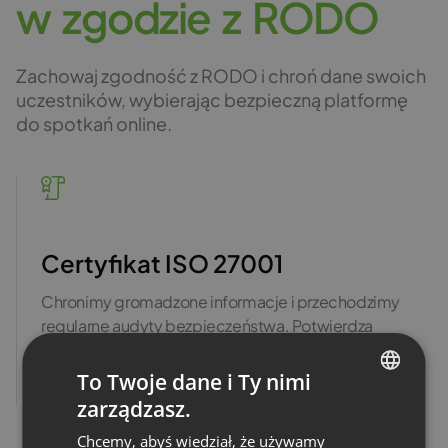
w
z
g
o
d
z
i
e
z
R
O
D
O
Zachowaj zgodność z RODO i chroń dane swoich
uczestników, wybierając bezpieczną platformę
do spotkań online.
Certyfikat ISO 27001
Chronimy gromadzone informacje i przechodzimy
regularne audyty bezpieczeństwa. Potwierdza
to certyfikacja ISO.
To Twoje dane i Ty nimi
Zobacz certyfikat
zarządzasz.
ENGLISH
Chcemy, abyś wiedział, że używamy
FRENCH