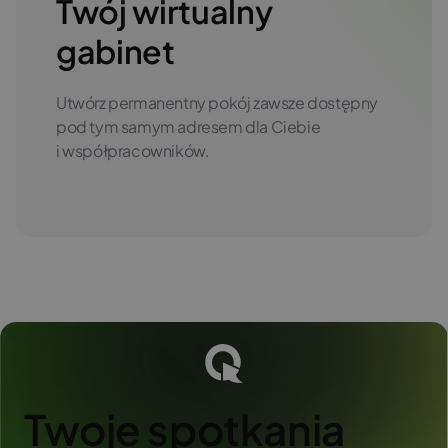
Twój wirtualny
gabinet
Utwórz permanentny pokój zawsze dostępny
pod tym samym adresem dla Ciebie
i współpracowników.
Twoje spotkania