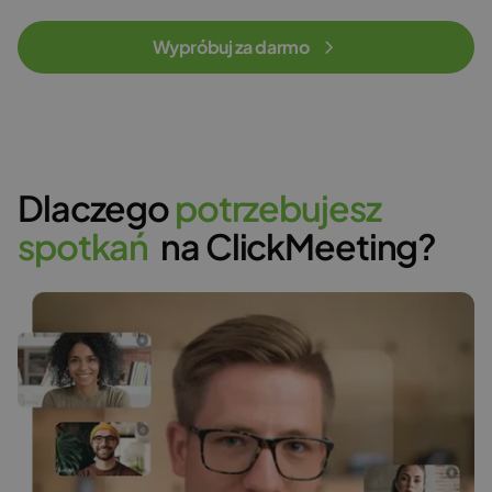
Wypróbuj za darmo
Dlaczego
p
o
t
r
z
e
b
u
j
e
s
z
s
p
o
t
k
a
ń
na ClickMeeting?