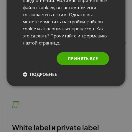
предпочтений. Нажимая «Принять все
ITALIAN
файлы cookie», вы автоматически
соглашаетесь с этим. Однако вы
можете изменить настройки файлов
cookie и аналогичных процессов. Как
Гарантированный стандарт SLA
это сделать? Прочитайте информацию
Вы получаете четко определенные стандарты услуг и
наэтой странице.
гарантию высокой доступности серверов для
стабильности мероприятий.
ПРИНЯТЬ ВСЕ
Узнать больше
ПОДРОБНЕЕ
White label и private label