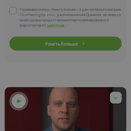
* Нажимая кнопку «Узнать больше», я даю согласие компании
ClickMeeting Sp. z o.o., расположенной в Гданьске, на связь со
мной с целью предоставления персонализированного
маркетингового
Learn more
Узнать больше
Смотреть видео
Д-р инж. Петр Хыла
Читать далее