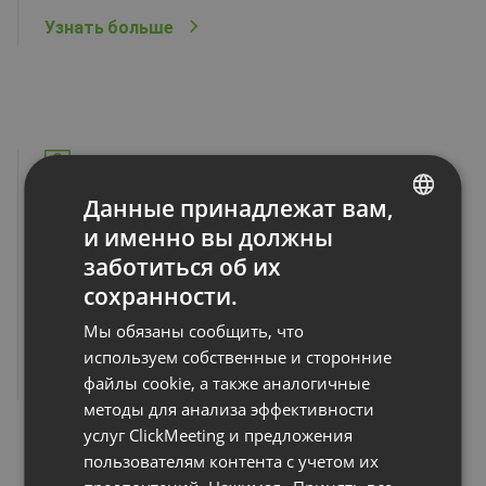
Узнать больше
Данные принадлежат вам,
и именно вы должны
Безопасность
ENGLISH
заботиться об их
FRENCH
Используйте шифрование E2EE, единый вход SSO и
сохранности.
токены доступа для защиты ваших мероприятий и
GERMAN
Мы обязаны сообщить, что
участников.
POLISH
используем собственные и сторонние
Узнать больше
файлы cookie, а также аналогичные
RUSSIAN
методы для анализа эффективности
SPANISH
услуг ClickMeeting и предложения
пользователям контента с учетом их
PORTUGUESE