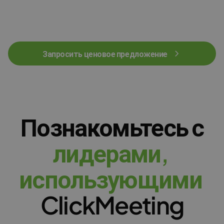
Запросить ценовое предложение
Познакомьтесь с
л
и
д
е
р
а
м
и
,
и
с
п
о
л
ь
з
у
ю
щ
и
м
и
ClickMeeting