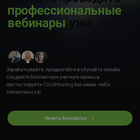
п
р
о
ф
е
с
с
и
о
н
а
л
ь
н
ы
е
в
е
б
и
н
а
р
ы
уже
сегодня!
Зарабатывайте, продвигайте и обучайте онлайн.
Создайте бесплатную учетную запись и
протестируйте ClickMeeting без каких-либо
обязательств!
Начать бесплатно