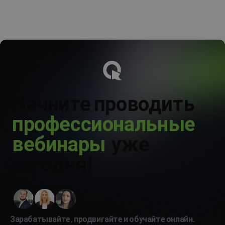
без дополнительной платы. Подробности о ценах доступны в
панели аккаунта или на сайте ClickMeeting.
Начните проводить
п
р
о
ф
е
с
с
и
о
н
а
л
ь
н
ы
е
в
е
б
и
н
а
р
ы
уже
сегодня!
Зарабатывайте, продвигайте и обучайте онлайн.