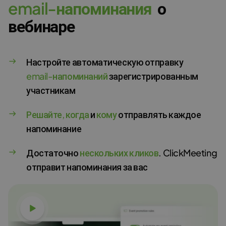
e
m
a
i
l
-
н
а
п
о
м
и
н
а
н
и
я
о
вебинаре
Настройте автоматическую отправку
email-напоминаний
зарегистрированным
участникам
Решайте, когда
и
кому
отправлять каждое
напоминание
Достаточно
нескольких кликов
. ClickMeeting
отправит напоминания за вас
Смотреть видео