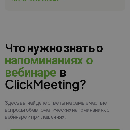
Что нужно знать о
н
а
п
о
м
и
н
а
н
и
я
х
о
в
е
б
и
н
а
р
е
в
ClickMeeting?
Здесь вы найдете ответы на самые частые
вопросы об автоматических напоминаниях о
вебинаре и приглашениях.