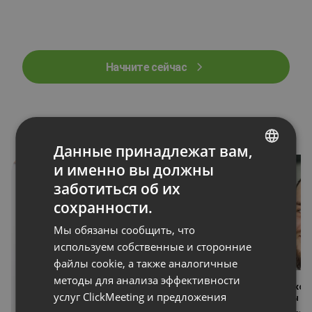
Начните сейчас
Данные принадлежат вам,
и именно вы должны
ENGLISH
заботиться об их
Смотреть видео
Смотреть
FRENCH
сохранности.
GERMAN
Мы обязаны сообщить, что
POLISH
используем собственные и сторонние
файлы cookie, а также аналогичные
RUSSIAN
методы для анализа эффективности
“98% участников
SPANISH
“Мы получили более 30 000 лидов
услуг ClickMeeting и предложения
наши вебинары на 
благодаря серии вебинаров”