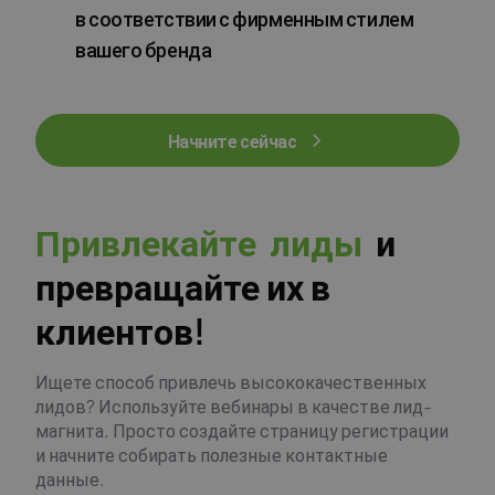
в соответствии с фирменным стилем
вашего бренда
Начните сейчас
П
р
и
в
л
е
к
а
й
т
е
л
и
д
ы
и
превращайте их в
клиентов!
Ищете способ привлечь высококачественных
лидов? Используйте вебинары в качестве лид-
магнита. Просто создайте страницу регистрации
и начните собирать полезные контактные
данные.