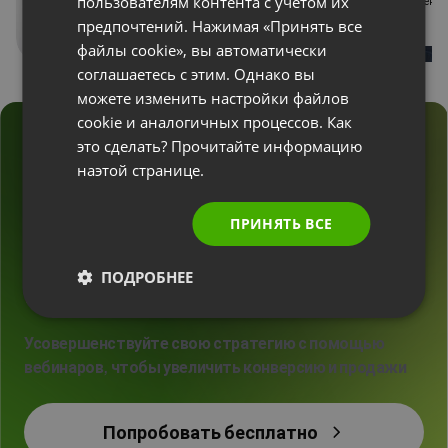
пользователям контента с учетом их
PORTUGUESE
амиль Лесьняк
, Менед
Катажина Белецка
, Владелица
маркетингу
предпочтений. Нажимая «Принять все
Учебного Центра Verte
DevaGroup
ITALIAN
файлы cookie», вы автоматически
соглашаетесь с этим. Однако вы
можете изменить настройки файлов
cookie и аналогичных процессов. Как
это сделать? Прочитайте информацию
наэтой странице.
П
р
и
с
о
е
д
и
н
я
й
т
е
с
ь
к
ПРИНЯТЬ ВСЕ
в
е
б
и
н
а
р
у
э
к
с
п
е
р
т
о
в
п
о
м
а
р
к
е
т
и
н
г
у
!
ПОДРОБНЕЕ
Усовершенствуйте свою стратегию с помощью
вебинаров, чтобы увеличить конверсию и продажи
Попробовать бесплатно