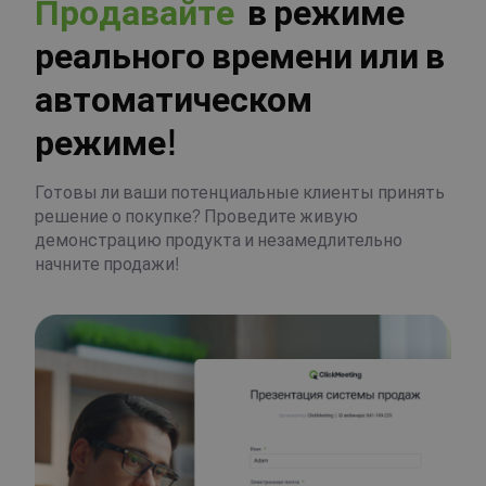
П
р
о
д
а
в
а
й
т
е
в режиме
реального времени или в
автоматическом
режиме!
Готовы ли ваши потенциальные клиенты принять
решение о покупке? Проведите живую
демонстрацию продукта и незамедлительно
начните продажи!