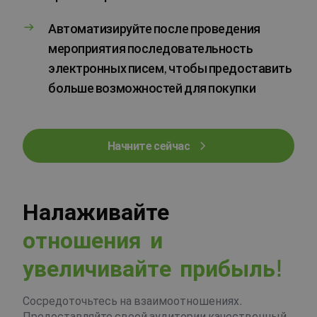
Автоматизируйте после проведения
мероприятия последовательность
электронных писем, чтобы предоставить
больше возможностей для покупки
Начните сейчас
Налаживайте
о
т
н
о
ш
е
н
и
я
и
у
в
е
л
и
ч
и
в
а
й
т
е
п
р
и
б
ы
л
ь
!
Сосредоточьтесь на взаимоотношениях.
Предоставляйте своей аудитории качественный