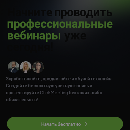
Начните проводить
п
р
о
ф
е
с
с
и
о
н
а
л
ь
н
ы
е
в
е
б
и
н
а
р
ы
уже
сегодня!
Зарабатывайте, продвигайте и обучайте онлайн.
Создайте бесплатную учетную запись и
протестируйте ClickMeeting без каких-либо
обязательств!
Начать бесплатно