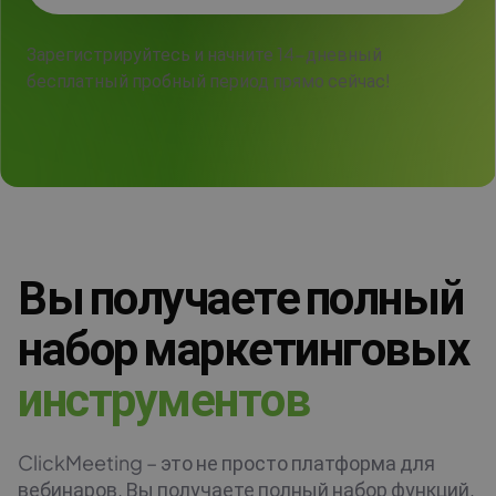
Зарегистрируйтесь и начните 14-дневный
бесплатный пробный период прямо сейчас!
Вы получаете полный
набор маркетинговых
и
н
с
т
р
у
м
е
н
т
о
в
ClickMeeting – это не просто платформа для
вебинаров. Вы получаете полный набор функций,