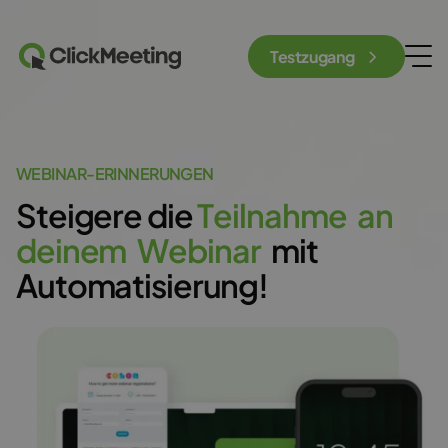
Testzugang
WEBINAR-ERINNERUNGEN
Steigere die
T
e
i
l
n
a
h
m
e
a
n
d
e
i
n
e
m
W
e
b
i
n
a
r
mit
Automatisierung!