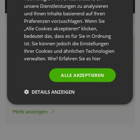
unsere Dienstleistungen zu analysieren
RUSSIAN
und Ihnen Inhalte basierend auf Ihren
SPANISH
Präferenzen vorzuschlagen. Wenn Sie
„Alle Cookies akzeptieren“ klicken,
PORTUGUESE
bedeutet das, dass es für Sie in Ordnung
ITALIAN
ist. Sie können jedoch die Einstellungen
Erfahre, wie du 100% aus der
Ihrer Cookies und ähnlichen Technologien
Automatisierung in
verwalten. Wie? Erfahren Sie es
hier
ClickMeeting herausholst
ALLE AKZEPTIEREN
Entdecke alle Tools zur Webinar-Automatisierung
in ClickMeeting. Wir helfen dir, größer zu arbeiten
DETAILS ANZEIGEN
und dabei Zeit und Ressourcen zu sparen.
Mehr anzeigen