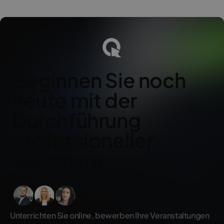
Beginnen Sie noch
heute mit der
Durchführung
professioneller
Webinare
Unterrichten Sie online, bewerben Ihre Veranstaltungen