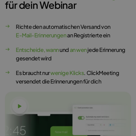
für dein Webinar
Richte den automatischen Versand von
E-Mail-Erinnerungen
an Registrierte ein
Entscheide, wann
und
an wen
jede Erinnerung
gesendet wird
Es braucht nur
wenige Klicks
. ClickMeeting
versendet die Erinnerungen für dich
Video ansehen