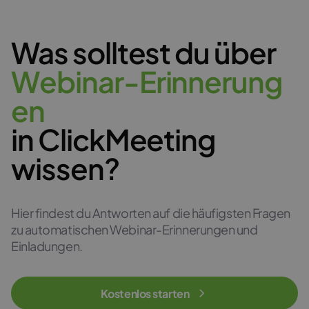
Was solltest du über
W
e
b
i
n
a
r
-
E
r
i
n
n
e
r
u
n
g
e
n
in ClickMeeting
wissen?
Hier findest du Antworten auf die häufigsten Fragen
zu automatischen Webinar-Erinnerungen und
Einladungen.
Kostenlos starten