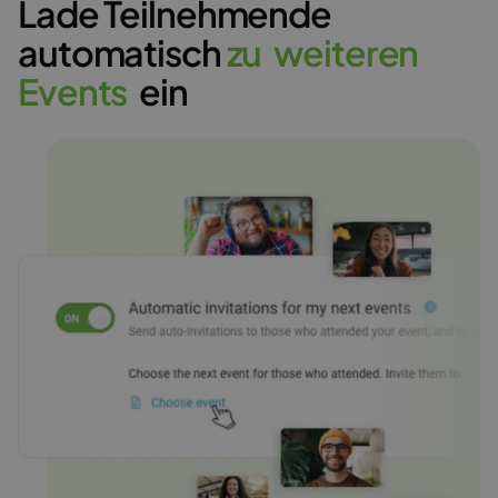
Lade Teilnehmende
automatisch
z
u
w
e
i
t
e
r
e
n
E
v
e
n
t
s
ein