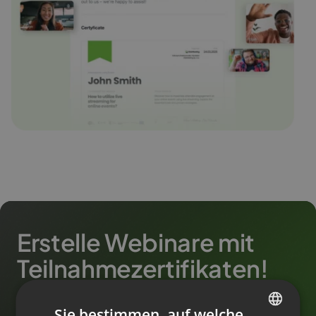
Erstelle Webinare mit
Teilnahmezertifikaten!
Sie bestimmen, auf welche
10.000+