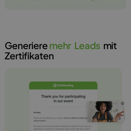
Generiere
m
e
h
r
L
e
a
d
s
mit
Zertifikaten