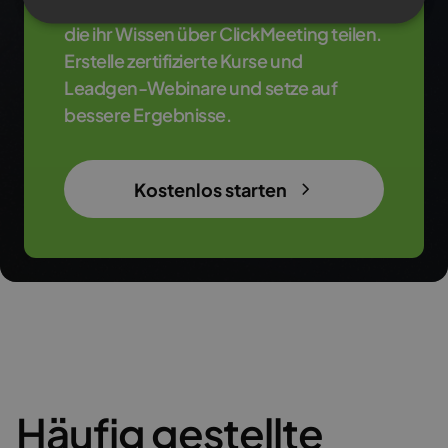
Schließe dich Tausenden Experten an,
die ihr Wissen über ClickMeeting teilen.
Erstelle zertifizierte Kurse und
Leadgen-Webinare und setze auf
bessere Ergebnisse.
Kostenlos starten
Häufig gestellte