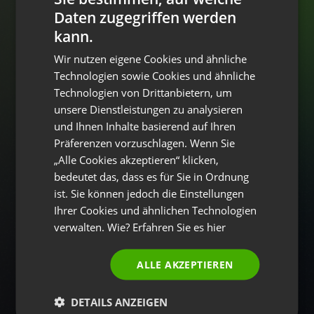
UNTERNEHMEN UND FACHLEUTE
Daten zugegriffen werden
ENGLISH
kann.
FRENCH
Wir nutzen eigene Cookies und ähnliche
GERMAN
Technologien sowie Cookies und ähnliche
Technologien von Drittanbietern, um
POLISH
unsere Dienstleistungen zu analysieren
RUSSIAN
und Ihnen Inhalte basierend auf Ihren
SPANISH
Präferenzen vorzuschlagen. Wenn Sie
„Alle Cookies akzeptieren“ klicken,
PORTUGUESE
bedeutet das, dass es für Sie in Ordnung
ITALIAN
ist. Sie können jedoch die Einstellungen
Ihrer Cookies und ähnlichen Technologien
verwalten. Wie? Erfahren Sie es
hier
ALLE AKZEPTIEREN
DETAILS ANZEIGEN