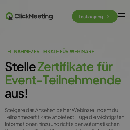
Testzugang
TEILNAHMEZERTIFIKATE FÜR WEBINARE
Stelle
Z
e
r
t
i
f
i
k
a
t
e
f
ü
r
E
v
e
n
t
-
T
e
i
l
n
e
h
m
e
n
d
e
aus!
Steigere das Ansehen deiner Webinare, indem du
Teilnahmezertifikate anbietest. Füge die wichtigsten
Informationen hinzu und richte den automatischen