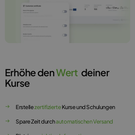
Erhöhe den
W
e
r
t
deiner
Kurse
Erstelle
zertifizierte
Kurse und Schulungen
Spare Zeit durch
automatischen Versand