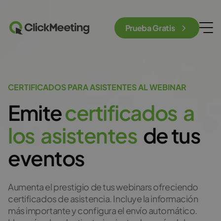
Prueba Gratis
CERTIFICADOS PARA ASISTENTES AL WEBINAR
Emite
c
e
r
t
i
f
i
c
a
d
o
s
a
l
o
s
a
s
i
s
t
e
n
t
e
s
de tus
eventos
Aumenta el prestigio de tus webinars ofreciendo
certificados de asistencia. Incluye la información
más importante y configura el envío automático.