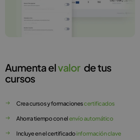
Aumenta el
v
a
l
o
r
de tus
cursos
Crea cursos y formaciones
certificados
Ahorra tiempo con el
envío automático
Incluye en el certificado
información clave