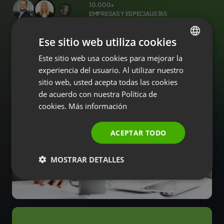
10.000+
EMPRESAS Y ESPECIALISTAS
Ese sitio web utiliza cookies
Este sitio web usa cookies para mejorar la
ENGLISH
experiencia del usuario. Al utilizar nuestro
FRENCH
sitio web, usted acepta todas las cookies
GERMAN
de acuerdo con nuestra Política de
cookies.
Más información
POLISH
RUSSIAN
ACEPTAR TODO
SPANISH
MOSTRAR DETALLES
PORTUGUESE
ITALIAN