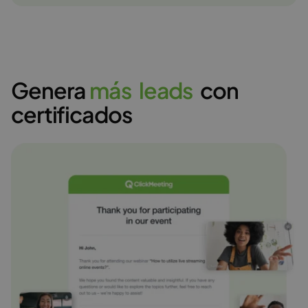
Genera
m
á
s
l
e
a
d
s
con
certificados