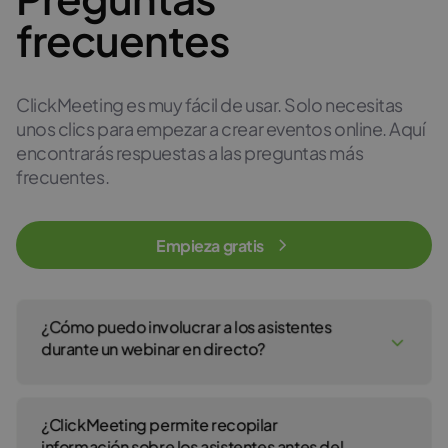
frecuentes
ClickMeeting es muy fácil de usar. Solo necesitas
unos clics para empezar a crear eventos online. Aquí
encontrarás respuestas a las preguntas más
frecuentes.
Empieza gratis
¿Cómo puedo involucrar a los asistentes
durante un webinar en directo?
Puedes realizar una presentación, compartir archivos y vídeos,
activar el chat en directo, encuestas y sesiones de Q&A. También
¿ClickMeeting permite recopilar
tienes a tu disposición una pizarra virtual para colaborar.