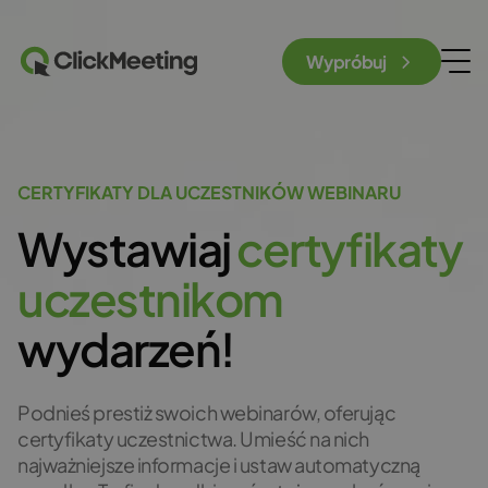
Wypróbuj
CERTYFIKATY DLA UCZESTNIKÓW WEBINARU
Wystawiaj
c
e
r
t
y
f
i
k
a
t
y
u
c
z
e
s
t
n
i
k
o
m
wydarzeń!
Podnieś prestiż swoich webinarów, oferując
certyfikaty uczestnictwa. Umieść na nich
najważniejsze informacje i ustaw automatyczną