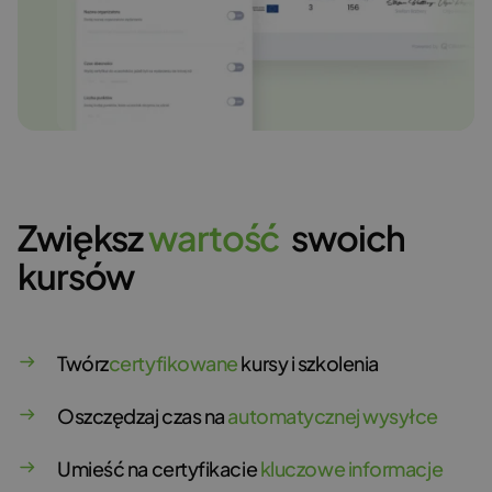
Zwiększ
w
a
r
t
o
ś
ć
swoich
kursów
Twórz
certyfikowane
kursy i szkolenia
Oszczędzaj czas na
automatycznej wysyłce
Umieść na certyfikacie
kluczowe informacje