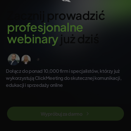
Zacznij prowadzić
profesjonalne
webinary
już dziś
Dołącz do ponad 10,000 firm i specjalistów, którzy już
wykorzystują ClickMeeting do skutecznej komunikacji,
edukacji i sprzedaży online
Wypróbuj za darmo