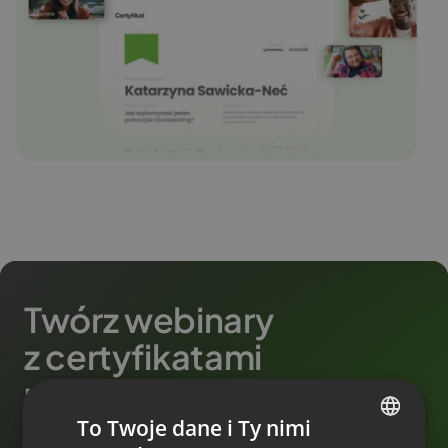
Twórz webinary
z certyfikatami
uczestnictwa!
To Twoje dane i Ty nimi