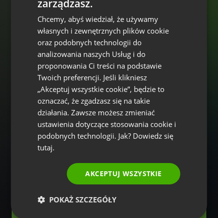
zarządzasz.
ENGLISH
10, 000 +
FIRM I SPECJALISTÓW
Chcemy, abyś wiedział, że używamy
FRENCH
własnych i zewnętrznych plików cookie
GERMAN
oraz podobnych technologii do
analizowania naszych Usług i do
POLISH
proponowania Ci treści na podstawie
RUSSIAN
Twoich preferencji. Jeśli klikniesz
SPANISH
„Akceptuj wszystkie cookie”, będzie to
oznaczać, że zgadzasz się na takie
PORTUGUESE
działania. Zawsze możesz zmieniać
ITALIAN
ustawienia dotyczące stosowania cookie i
podobnych technologii. Jak? Dowiedz się
tutaj.
AKCEPTUJ WSZYSTKIE
POKAŻ SZCZEGÓŁY