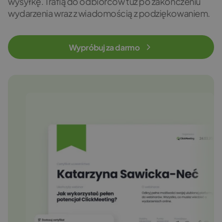
wysyłkę. Trafią do odbiorców tuż po zakończeniu
wydarzenia wraz z wiadomością z podziękowaniem.
Wypróbuj za darmo