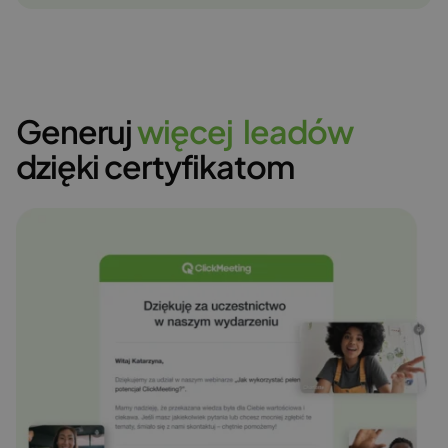
Generuj
w
i
ę
c
e
j
l
e
a
d
ó
w
dzięki certyfikatom