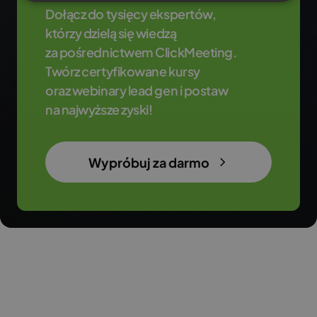
Dołącz do tysięcy ekspertów,
którzy dzielą się wiedzą
za pośrednictwem ClickMeeting.
Twórz certyfikowane kursy
oraz webinary lead gen i postaw
na najwyższe zyski!
Wypróbuj za darmo