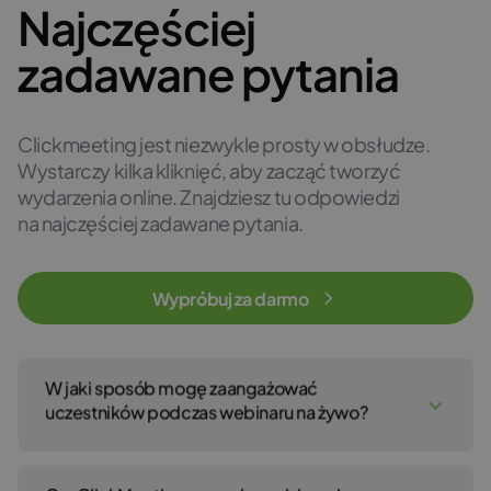
Najczęściej
zadawane pytania
Clickmeeting jest niezwykle prosty w obsłudze.
Wystarczy kilka kliknięć, aby zacząć tworzyć
wydarzenia online. Znajdziesz tu odpowiedzi
na najczęściej zadawane pytania.
Wypróbuj za darmo
W jaki sposób mogę zaangażować
uczestników podczas webinaru na żywo?
Możesz prowadzić prezentację, udostępniać pliki i wideo,
aktywować czat na żywo, ankiety czy sesje Q&A.