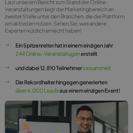
Laut unserem Bericht zum Stand der Online-
Veranstaltungen liegt der Marketingbereich an
zweiter Stelle unter den Branchen, die die Plattform
am aktivsten nutzen. Sehen Sie, was andere
Experten kürzlich erreicht haben!
Ein Spitzenreiter hat in einem einzigen Jahr
244 Online-Veranstaltugen
erstellt
und dabei 12.810 Teilnehmer
versammelt
Die Rekordhalter hingegen generierten
über 6.000 Leads
aus einem einzigen Event!