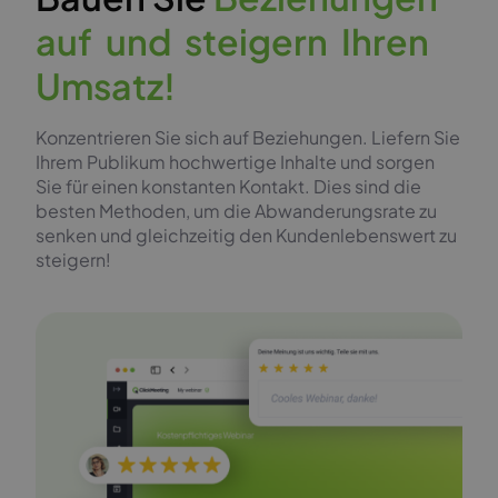
a
u
f
u
n
d
s
t
e
i
g
e
r
n
I
h
r
e
n
U
m
s
a
t
z
!
Konzentrieren Sie sich auf Beziehungen. Liefern Sie
Ihrem Publikum hochwertige Inhalte und sorgen
Sie für einen konstanten Kontakt. Dies sind die
besten Methoden, um die Abwanderungsrate zu
senken und gleichzeitig den Kundenlebenswert zu
steigern!