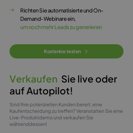
Richten Sie automatisierte und On-
Demand-Webinare ein,
um noch mehr Leads zu generieren
Kostenlos testen
V
e
r
k
a
u
f
e
n
Sie live oder
auf Autopilot!
Sind Ihre potenziellen Kunden bereit, eine
Kaufentscheidung zu treffen? Veranstalten Sie eine
Live-Produktdemo und verkaufen Sie
währenddessen!