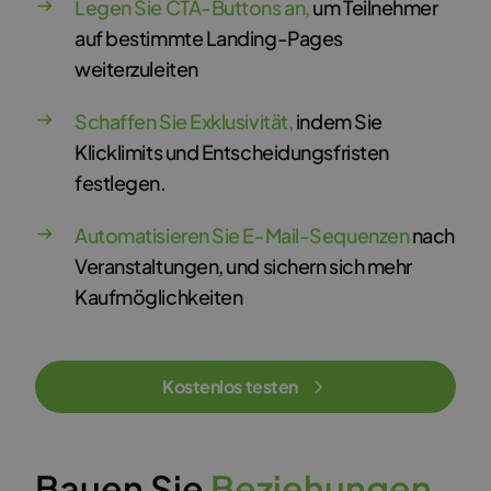
Legen Sie CTA-Buttons an,
um Teilnehmer
auf bestimmte Landing-Pages
weiterzuleiten
Schaffen Sie Exklusivität,
indem Sie
Klicklimits und Entscheidungsfristen
festlegen.
Automatisieren Sie E-Mail-Sequenzen
nach
Veranstaltungen, und sichern sich mehr
Kaufmöglichkeiten
Kostenlos testen
Bauen Sie
B
e
z
i
e
h
u
n
g
e
n