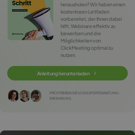
herausholen? Wir haben einen
kostenlosen Leitfaden
vorbereitet, der Ihnen dabei
hilft, Webinare effektiv zu
bewerben und die
Möglichkeiten von
ClickMeeting optimal zu
nutzen.
Anleitung herunterladen
PROFITIEREN SIE VON EXPERTENRAT UND -
ERFAHRUNG.