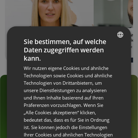
“Wir haben über 30.000 Leads aus
“98% der Teilnehme
Sie bestimmen, auf welche
einer Webinar-Reihe gewonnen”
Webinare auf Clic
Katarzyna Bielecka
, Inhaberin des
Kamil Leśniak
, Event & 
Daten zugegriffen werden
ENGLISH
Schulungszentrums Verte
DevaGroup
kann.
FRENCH
Wir nutzen eigene Cookies und ähnliche
GERMAN
Technologien sowie Cookies und ähnliche
Technologien von Drittanbietern, um
POLISH
unsere Dienstleistungen zu analysieren
RUSSIAN
und Ihnen Inhalte basierend auf Ihren
Schließen Sie sich
SPANISH
Präferenzen vorzuschlagen. Wenn Sie
„Alle Cookies akzeptieren“ klicken,
PORTUGUESE
den Webinar-
bedeutet das, dass es für Sie in Ordnung
ITALIAN
Marketing-Experten
ist. Sie können jedoch die Einstellungen
Ihrer Cookies und ähnlichen Technologien