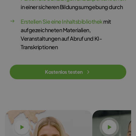
in einer sicheren Bildungsumgebung durch
Erstellen Sie eine Inhaltsbibliothek
mit
aufgezeichneten Materialien,
Veranstaltungen auf Abruf und KI-
Transkriptionen
Kostenlos testen
Video ansehen
Video an