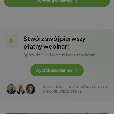
Wypróbuj za darmo
Stwórz swój pierwszy
płatny webinar!
Sprawdź ClickMeeting bez zobowiązań
Wypróbuj za darmo
DOŁĄCZ DO EKSPERTÓW, KTÓRZY ZARABIAJĄ
NA SWOJEJ WIEDZY ONLINE.