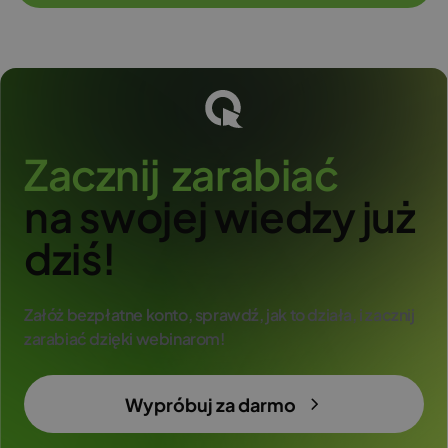
Z
a
c
z
n
i
j
z
a
r
a
b
i
a
ć
na swojej wiedzy już
dziś!
Załóż bezpłatne konto, sprawdź, jak to działa, i zacznij
zarabiać dzięki webinarom!
Wypróbuj za darmo