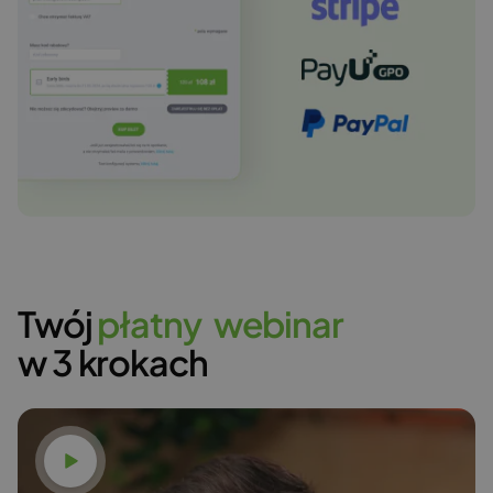
Twój
p
ł
a
t
n
y
w
e
b
i
n
a
r
w 3 krokach
Obejrzyj