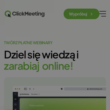
Wypróbuj
TWÓRZ PŁATNE WEBINARY
Dziel się wiedzą
i
z
a
r
a
b
i
a
j
o
n
l
i
n
e
!