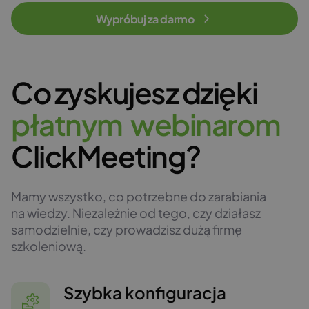
Wypróbuj za darmo
Co zyskujesz dzięki
p
ł
a
t
n
y
m
w
e
b
i
n
a
r
o
m
ClickMeeting?
Mamy wszystko, co potrzebne do zarabiania
na wiedzy. Niezależnie od tego, czy działasz
samodzielnie, czy prowadzisz dużą firmę
szkoleniową.
Szybka konfiguracja