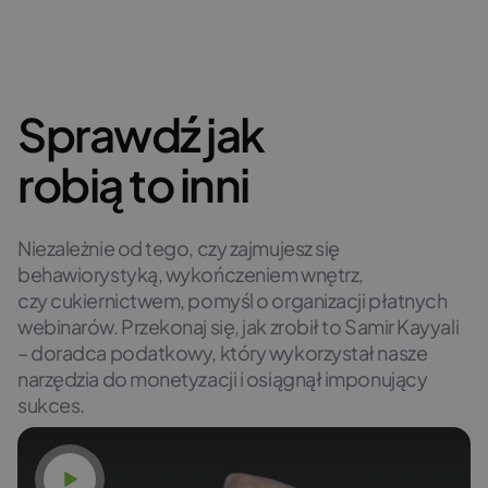
Sprawdź jak
robią to inni
Niezależnie od tego, czy zajmujesz się
behawiorystyką, wykończeniem wnętrz,
czy cukiernictwem, pomyśl o organizacji płatnych
webinarów. Przekonaj się, jak zrobił to Samir Kayyali
– doradca podatkowy, który wykorzystał nasze
narzędzia do monetyzacji i osiągnął imponujący
sukces.
Obejrzyj