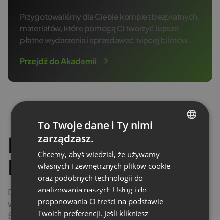
Przygotowaliśmy dla Ciebie komplet bezpłatnych
materiałów, które pomogą Ci tworzyć lepsze
płatne wydarzenia i sprzedawać więcej biletów.
Przejdź do Akademii
To Twoje dane i Ty nimi
Inni już
z
a
r
a
b
i
a
j
ą
.
zarządzasz.
ENGLISH
Chcemy, abyś wiedział, że używamy
FRENCH
Poznaj realne liczby!
własnych i zewnętrznych plików cookie
GERMAN
oraz podobnych technologii do
analizowania naszych Usług i do
POLISH
Eksperci z Twojej branży już zarabiają na swojej
proponowania Ci treści na podstawie
wiedzy.
RUSSIAN
Twoich preferencji. Jeśli klikniesz
Sprawdź, jakie zyski przynoszą im webinary!