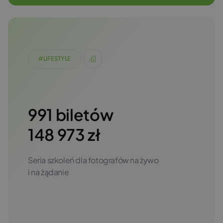
#LIFESTYLE
991 biletów
148 973 zł
Seria szkoleń dla fotografów na żywo
i na żądanie