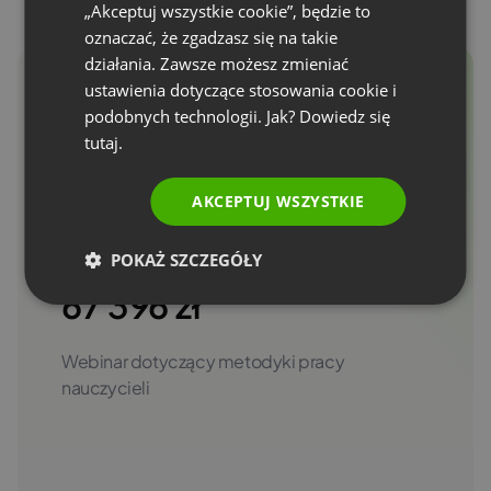
SPANISH
„Akceptuj wszystkie cookie”, będzie to
oznaczać, że zgadzasz się na takie
PORTUGUESE
działania. Zawsze możesz zmieniać
ITALIAN
ustawienia dotyczące stosowania cookie i
podobnych technologii. Jak? Dowiedz się
#SZKOLENIA
tutaj.
AKCEPTUJ WSZYSTKIE
406 biletów
POKAŻ SZCZEGÓŁY
67 396 zł
Webinar dotyczący metodyki pracy
nauczycieli