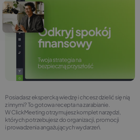
Posiadasz ekspercką wiedzę i chcesz dzielić się nią
z innymi? To gotowa recepta na zarabianie.
W ClickMeeting otrzymujesz komplet narzędzi,
których potrzebujesz do organizacji, promocji
i prowadzenia angażujących wydarzeń.