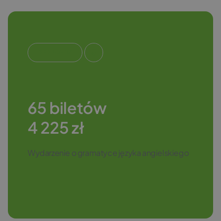
#EDUKACJA
65 biletów
4 225 zł
Wydarzenie o gramatyce języka angielskiego