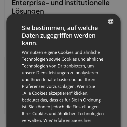
Enterprise- und institutionelle
Lösungen
Anfrage senden
Sie bestimmen, auf welche
Daten zugegriffen werden
ENGLISH
kann.
FRENCH
Wir nutzen eigene Cookies und ähnliche
GERMAN
Technologien sowie Cookies und ähnliche
Technologien von Drittanbietern, um
POLISH
unsere Dienstleistungen zu analysieren
RUSSIAN
und Ihnen Inhalte basierend auf Ihren
PR&Partnerschaft
SPANISH
Präferenzen vorzuschlagen. Wenn Sie
„Alle Cookies akzeptieren“ klicken,
PORTUGUESE
pr@clickmeeting.com
bedeutet das, dass es für Sie in Ordnung
ITALIAN
partnership@clickmeeting.com
ist. Sie können jedoch die Einstellungen
Ihrer Cookies und ähnlichen Technologien
verwalten. Wie? Erfahren Sie es
hier