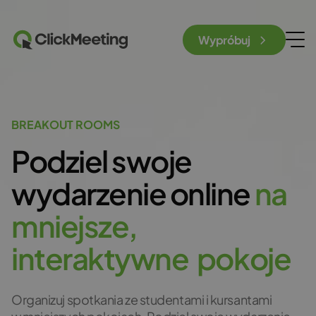
Wypróbuj
BREAKOUT ROOMS
Podziel swoje
wydarzenie online
n
a
m
n
i
e
j
s
z
e
,
i
n
t
e
r
a
k
t
y
w
n
e
p
o
k
o
j
e
Organizuj spotkania ze studentami i kursantami