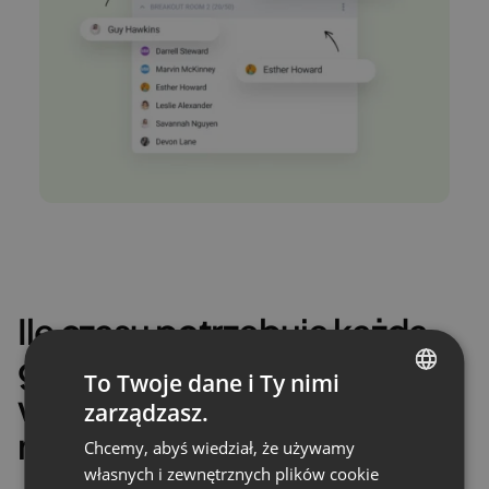
Ile czasu potrzebuje każda
grupa na pracę
To Twoje dane i Ty nimi
w podpokojach? Decyzja
zarządzasz.
ENGLISH
należy do Ciebie!
Chcemy, abyś wiedział, że używamy
FRENCH
własnych i zewnętrznych plików cookie