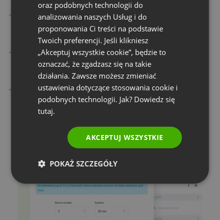
GERMAN
oraz podobnych technologii do
Ustal czas trwania sesji
w podpokoju na samym
analizowania naszych Usług i do
POLISH
proponowania Ci treści na podstawie
początku wydarzenia
RUSSIAN
Twoich preferencji. Jeśli klikniesz
SPANISH
„Akceptuj wszystkie cookie”, będzie to
Otrzymuj powiadomienia,
gdy sesje
oznaczać, że zgadzasz się na takie
w podpokojach będą zbliżać się ku końcowi
PORTUGUESE
działania. Zawsze możesz zmieniać
ITALIAN
ustawienia dotyczące stosowania cookie i
Wydłuż czas trwania sesji
w podpokoju, jeśli
podobnych technologii. Jak? Dowiedz się
Twoja grupa go potrzebuje
tutaj.
AKCEPTUJ WSZYSTKIE
POKAŻ SZCZEGÓŁY