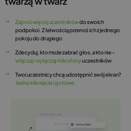
twarzą w twarz
Zaproś
więcej uczestników
do swoich
podpokoi. Z łatwością przenoś ich z jednego
pokoju do drugiego
Zdecyduj, kto może zabrać głos, a kto nie –
włączaj i wyłączaj mikrofony
uczestników
Twoi uczestnicy chcą udostępnić swój ekran?
Jedno kliknięcie i gotowe