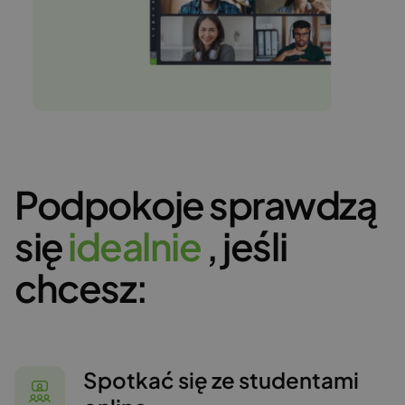
Podpokoje sprawdzą
się
i
d
e
a
l
n
i
e
, jeśli
chcesz:
Spotkać się ze studentami