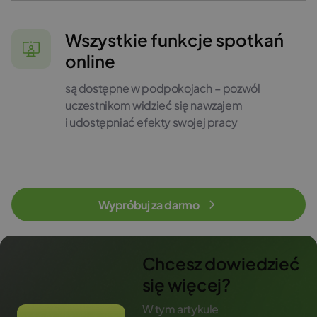
Wszystkie funkcje spotkań
online
są dostępne w podpokojach – pozwól
uczestnikom widzieć się nawzajem
i udostępniać efekty swojej pracy
Wypróbuj za darmo
Chcesz dowiedzieć
się więcej?
W tym artykule