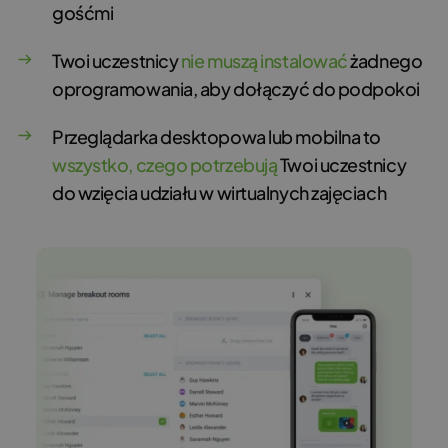
gośćmi
Twoi uczestnicy
nie muszą instalować
żadnego
oprogramowania, aby dołączyć do podpokoi
Przeglądarka desktopowa lub mobilna to
wszystko, czego potrzebują
Twoi uczestnicy
do wzięcia udziału w wirtualnych zajęciach