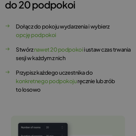
do 20 podpokoi
Dołącz do pokoju wydarzenia i wybierz
opcję podpokoi
Stwórz
nawet 20 podpokoi
i ustaw czas trwania
sesji w każdym z nich
Przypisz każdego uczestnika do
konkretnego podpokoju
ręcznie lub zrób
to losowo