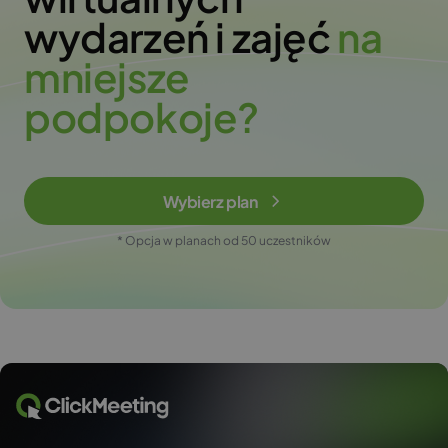
wydarzeń i zajęć
n
a
m
n
i
e
j
s
z
e
p
o
d
p
o
k
o
j
e
?
Wybierz plan
* Opcja w planach od 50 uczestników