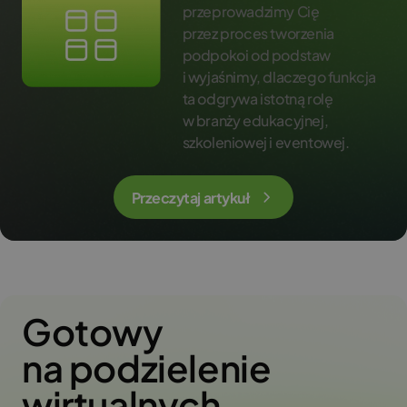
przeprowadzimy Cię
przez proces tworzenia
podpokoi od podstaw
i wyjaśnimy, dlaczego funkcja
ta odgrywa istotną rolę
w branży edukacyjnej,
szkoleniowej i eventowej.
Przeczytaj artykuł
Gotowy
na podzielenie
wirtualnych