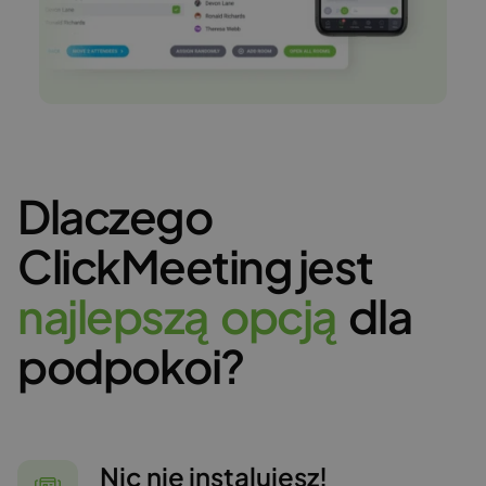
Dlaczego
ClickMeeting jest
n
a
j
l
e
p
s
z
ą
o
p
c
j
ą
dla
podpokoi?
Nic nie instalujesz!