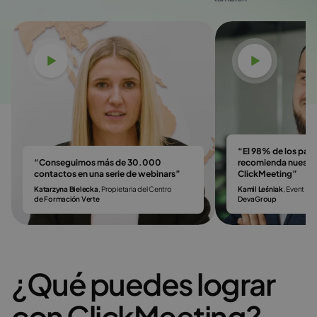
Ver vídeo
Ver vídeo
“El 98% de los part
“Conseguimos más de 30.000
recomienda nuestro
contactos en una serie de webinars”
ClickMeeting”
Katarzyna Bielecka
, Propietaria del Centro
Kamil Leśniak
, Event & 
de Formación Verte
DevaGroup
¿Qué puedes lograr
con ClickMeeting?