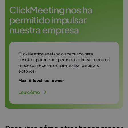
consultas en un entorno seguro.
ClickMeeting nos ha
permitido impulsar
Empieza gratis
nuestra empresa
ClickMeeting es el socio adecuado para
nosotros porque nos permite optimizar todos los
procesos necesarios para realizar webinars
exitosos.
Max, E-level, co-owner
Lea cómo