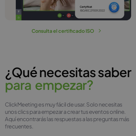
Consulta el certificado ISO
¿Qué necesitas saber
p
a
r
a
e
m
p
e
z
a
r
?
ClickMeeting es muy fácil de usar. Solo necesitas
unos clics para empezar a crear tus eventos online.
Aquí encontrarás las respuestas a las preguntas más
frecuentes.