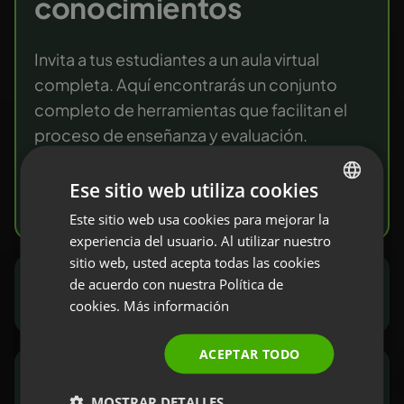
conocimientos
Invita a tus estudiantes a un aula virtual
completa. Aquí encontrarás un conjunto
completo de herramientas que facilitan el
proceso de enseñanza y evaluación.
Ese sitio web utiliza cookies
Empieza gratis
Este sitio web usa cookies para mejorar la
ENGLISH
experiencia del usuario. Al utilizar nuestro
FRENCH
sitio web, usted acepta todas las cookies
GERMAN
de acuerdo con nuestra Política de
Expertos en marketing y ventas
cookies.
Más información
POLISH
RUSSIAN
ACEPTAR TODO
SPANISH
ONG y sector público
MOSTRAR DETALLES
PORTUGUESE