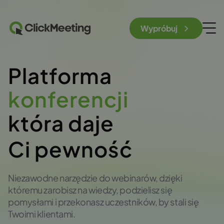
Wypróbuj
Platforma
która daje
Ci pewność
Niezawodne narzędzie do webinarów, dzięki
któremu zarobisz na wiedzy, podzielisz się
pomysłami i przekonasz uczestników, by stali się
Twoimi klientami.