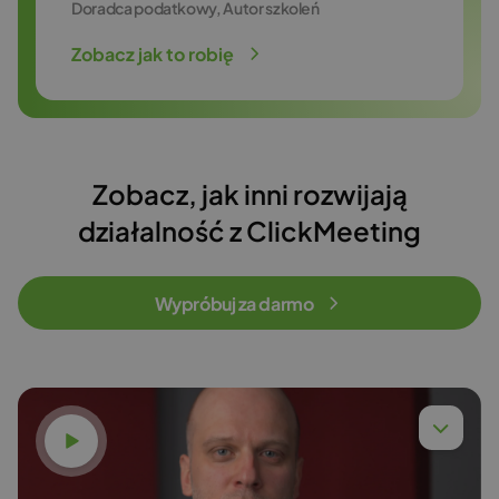
Doradca podatkowy, Autor szkoleń
Zobacz jak to robię
Zobacz, jak inni rozwijają
działalność z ClickMeeting
Wypróbuj za darmo
Obejrzyj