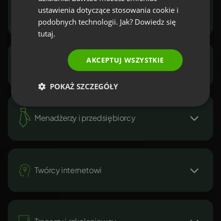
ITALIAN
ustawienia dotyczące stosowania cookie i
Marketerzy i sprzedawcy
podobnych technologii. Jak? Dowiedz się
tutaj.
AKCEPTUJ WSZYSTKIE
NGO i sektor publiczny
POKAŻ SZCZEGÓŁY
Menadżerzy i przedsiębiorcy
Twórcy internetowi
Pozyskuj leady, buduj
relacje, prezentuj