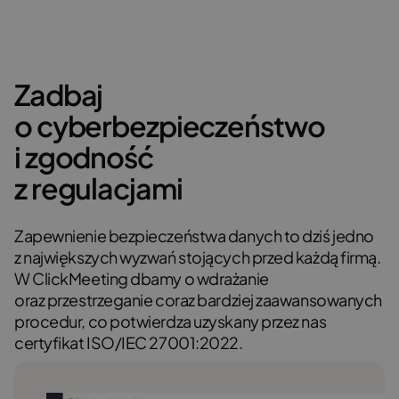
Karina Gudzak
Zadbaj
Czytaj więcej
o cyberbezpieczeństwo
i zgodność
z regulacjami
Zapewnienie bezpieczeństwa danych to dziś jedno
z największych wyzwań stojących przed każdą firmą.
W ClickMeeting dbamy o wdrażanie
oraz przestrzeganie coraz bardziej zaawansowanych
procedur, co potwierdza uzyskany przez nas
certyfikat ISO/IEC 27001:2022.