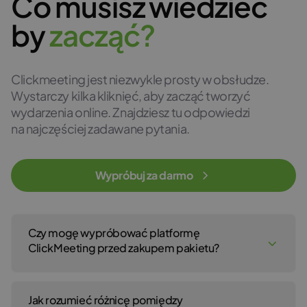
Co musisz wiedzieć
by
z
a
c
z
ą
ć
?
Clickmeeting jest niezwykle prosty w obsłudze.
Wystarczy kilka kliknięć, aby zacząć tworzyć
wydarzenia online. Znajdziesz tu odpowiedzi
na najczęściej zadawane pytania.
Wypróbuj za darmo
Czy mogę wypróbować platformę
ClickMeeting przed zakupem pakietu?
Tak, oczywiście. Możesz stworzyć darmowe konto testowe
na platformie ClickMeeting, aby testować nasz serwis przez 14
Jak rozumieć różnicę pomiędzy
dni. Do otwarcia konta testowego nie jest wymagane podanie