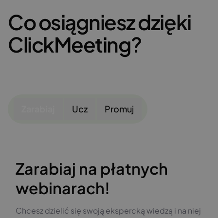
Co osiągniesz dzięki
ClickMeeting?
Zarabiaj
Ucz
Promuj
Zarabiaj na płatnych
webinarach!
Chcesz dzielić się swoją ekspercką wiedzą i na niej