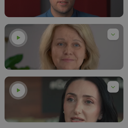
Obejrzyj
Dr inż. Piotr Chyła,
Czytaj więcej
Obejrzyj
dr Anna Budzińska,
Czytaj więcej