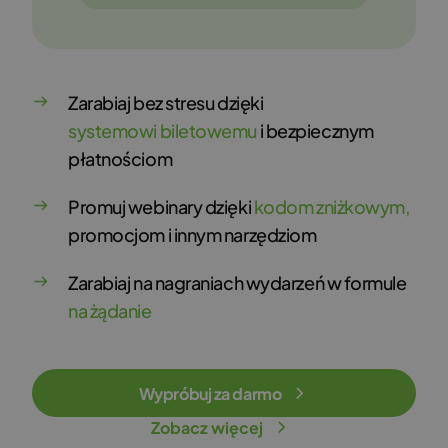
Zarabiaj bez stresu dzięki
systemowi biletowemu
i bezpiecznym
płatnościom
Promuj webinary dzięki
kodom zniżkowym,
promocjom i innym narzędziom
Zarabiaj na nagraniach wydarzeń w formule
na żądanie
Wypróbuj za darmo
Zobacz więcej