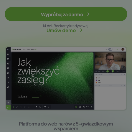
Wypróbuj za darmo
14 dni. Bez karty kredytowej.
Umów demo
Platforma do webinarów z 5‑gwiazdkowym
wsparciem