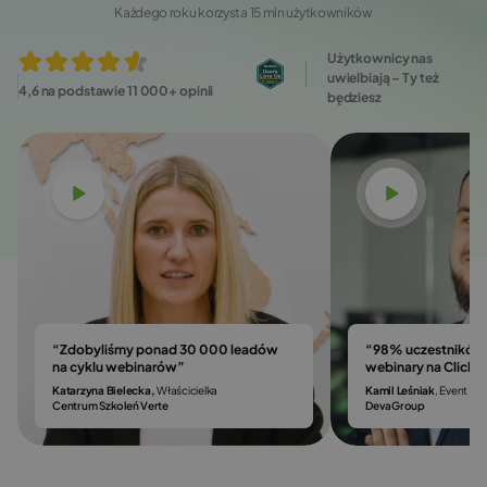
Każdego roku korzysta 15 mln użytkowników
Użytkownicy nas
uwielbiają – Ty też
4,6 na podstawie 11 000+ opinii
będziesz
Obejrzyj
Obejrzyj
“Zdobyliśmy ponad 30 000 leadów
“98% uczestników 
na cyklu webinarów”
webinary na Click
Katarzyna Bielecka,
Właścicielka
Kamil Leśniak
, Event & 
Centrum Szkoleń Verte
DevaGroup