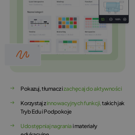
Pokazuj, tłumacz i
zachęcaj do aktywności
Korzystaj z
innowacyjnych funkcji,
takich jak
Tryb Edu i Podpokoje
Udostępniaj nagrania
i materiały
edukacyjne