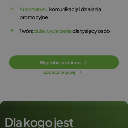
Automatyzuj
komunikację i działania
promocyjne
Twórz
duże wydarzenia
dla tysięcy osób
Wypróbuj za darmo
Zobacz więcej
Dla kogo jest