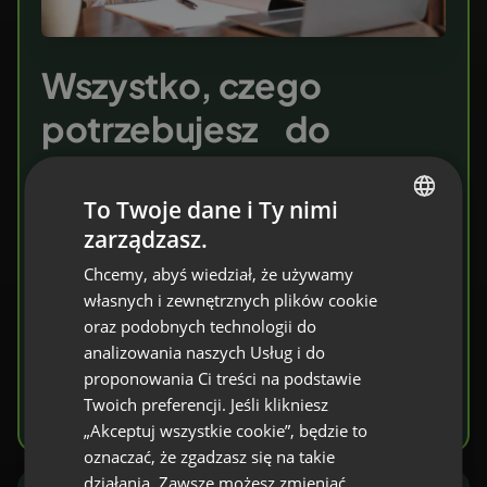
Wszystko, czego
potrzebujesz do
przekazywania wiedzy
To Twoje dane i Ty nimi
Zaproś swoich uczniów do wirtualnej sali
zarządzasz.
ENGLISH
lekcyjnej. Znajdziesz tu komplet narzędzi
Chcemy, abyś wiedział, że używamy
FRENCH
ułatwiających przekazywanie wiedzy i jej
własnych i zewnętrznych plików cookie
GERMAN
weryfikację. Na każdym etapie kształcenia.
oraz podobnych technologii do
analizowania naszych Usług i do
POLISH
proponowania Ci treści na podstawie
RUSSIAN
Wypróbuj za darmo
Twoich preferencji. Jeśli klikniesz
SPANISH
„Akceptuj wszystkie cookie”, będzie to
oznaczać, że zgadzasz się na takie
PORTUGUESE
działania. Zawsze możesz zmieniać